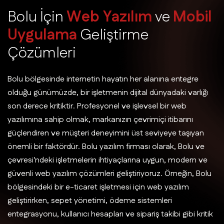
B
o
l
u
İ
ç
i
n
W
e
b
Y
a
z
ı
l
ı
m
v
e
M
o
b
i
l
U
y
g
u
l
a
m
a
G
e
l
i
ş
t
i
r
m
e
Ç
ö
z
ü
m
l
e
r
i
Bolu bölgesinde internetin hayatın her alanına entegre
olduğu günümüzde, bir işletmenin dijital dünyadaki varlığı
son derece kritiktir. Profesyonel ve işlevsel bir web
yazılımına sahip olmak, markanızın çevrimiçi itibarını
güçlendiren ve müşteri deneyimini üst seviyeye taşıyan
önemli bir faktördür. Bolu yazılım firması olarak, Bolu ve
çevresi'ndeki işletmelerin ihtiyaçlarına uygun, modern ve
güvenli web yazılım çözümleri geliştiriyoruz. Örneğin, Bolu
bölgesindeki bir e-ticaret işletmesi için web yazılım
geliştirirken, sepet yönetimi, ödeme sistemleri
entegrasyonu, kullanıcı hesapları ve sipariş takibi gibi kritik