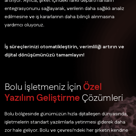
artırıyor. Ayrıca, şirket içindeki farklı departmanların
entegrasyonunu sağlayarak, verilerin daha sağlıklı analiz
edilmesine ve iş kararlarının daha bilinçli alınmasına
yardımcı oluyoruz.
İş süreçlerinizi otomatikleştirin, verimliliği artırın ve
dijital dönüşümünüzü tamamlayın!
B
o
l
u
İ
ş
l
e
t
m
e
n
i
z
İ
ç
i
n
Ö
z
e
l
Y
a
z
ı
l
ı
m
G
e
l
i
ş
t
i
r
m
e
Ç
ö
z
ü
m
l
e
r
i
Bolu bölgesinde günümüzün hızla dijitalleşen dünyasında,
işletmelerin standart yazılımlarla yetinmesi giderek daha
zor hale geliyor. Bolu ve çevresi'ndeki her şirketin kendine