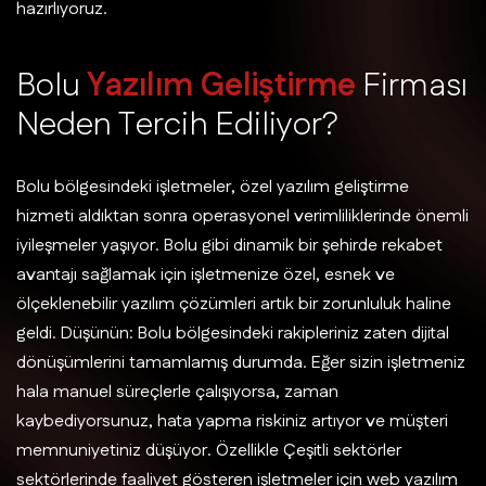
hazırlıyoruz.
B
o
l
u
Y
a
z
ı
l
ı
m
G
e
l
i
ş
t
i
r
m
e
F
i
r
m
a
s
ı
N
e
d
e
n
T
e
r
c
i
h
E
d
i
l
i
y
o
r
?
Bolu bölgesindeki işletmeler, özel yazılım geliştirme
hizmeti aldıktan sonra operasyonel verimliliklerinde önemli
iyileşmeler yaşıyor. Bolu gibi dinamik bir şehirde rekabet
avantajı sağlamak için işletmenize özel, esnek ve
ölçeklenebilir yazılım çözümleri artık bir zorunluluk haline
geldi. Düşünün: Bolu bölgesindeki rakipleriniz zaten dijital
dönüşümlerini tamamlamış durumda. Eğer sizin işletmeniz
hala manuel süreçlerle çalışıyorsa, zaman
kaybediyorsunuz, hata yapma riskiniz artıyor ve müşteri
memnuniyetiniz düşüyor. Özellikle Çeşitli sektörler
sektörlerinde faaliyet gösteren işletmeler için web yazılım