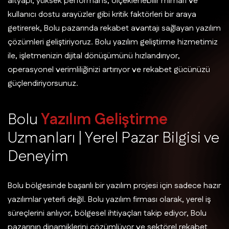
altyapı, yüksek performans, ölçeklenebilir mimari ve
kullanıcı dostu arayüzler gibi kritik faktörleri bir araya
getirerek, Bolu pazarında rekabet avantajı sağlayan yazılım
çözümleri geliştiriyoruz. Bolu yazılım geliştirme hizmetimiz
ile, işletmenizin dijital dönüşümünü hızlandırıyor,
operasyonel verimliliğinizi artırıyor ve rekabet gücünüzü
güçlendiriyorsunuz.
B
o
l
u
Y
a
z
ı
l
ı
m
G
e
l
i
ş
t
i
r
m
e
U
z
m
a
n
l
a
r
ı
|
Y
e
r
e
l
P
a
z
a
r
B
i
l
g
i
s
i
v
e
D
e
n
e
y
i
m
Bolu bölgesinde başarılı bir yazılım projesi için sadece hazır
yazılımlar yeterli değil. Bolu yazılım firması olarak, yerel iş
süreçlerini anlıyor, bölgesel ihtiyaçları takip ediyor, Bolu
pazarının dinamiklerini çözümlüyor ve sektörel rekabet