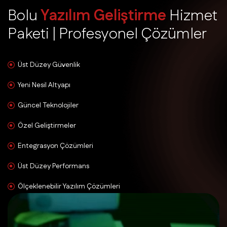
B
o
l
u
Y
a
z
ı
l
ı
m
G
e
l
i
ş
t
i
r
m
e
H
i
z
m
e
t
P
a
k
e
t
i
|
P
r
o
f
e
s
y
o
n
e
l
Ç
ö
z
ü
m
l
e
r
Üst Düzey Güvenlik
Yeni Nesil Altyapı
Güncel Teknolojiler
Özel Geliştirmeler
Entegrasyon Çözümleri
Üst Düzey Performans
Ölçeklenebilir Yazılım Çözümleri