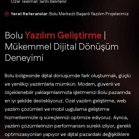
Özel Teslimat Tarihi Belirlenir
Yerel Referanslar:
Bolu Merkezli Başarılı Yazılım Projelerimiz
B
o
l
u
Y
a
z
ı
l
ı
m
G
e
l
i
ş
t
i
r
m
e
|
M
ü
k
e
m
m
e
l
D
i
j
i
t
a
l
D
ö
n
ü
ş
ü
m
D
e
n
e
y
i
m
i
Bolu bölgesinde dijital dönüşümde fark oluşturmak, güçlü
ve yenilikçi yazılımlarla mümkün. Modern, güvenli ve
ölçeklenebilir yaklaşımlarımızla işletmenizi Bolu pazarında
en iyi şekilde destekliyoruz. Özel yazılım geliştirme, web
yazılım çözümleri ve mobil uygulama geliştirme
hizmetlerimizle iş süreçlerinizi optimize ediyoruz. Ayrıca,
yazılım çözümlerinizin performansını sürekli izliyor, gerekli
optimizasyonları yapıyor ve dijital pazardaki değişikliklere