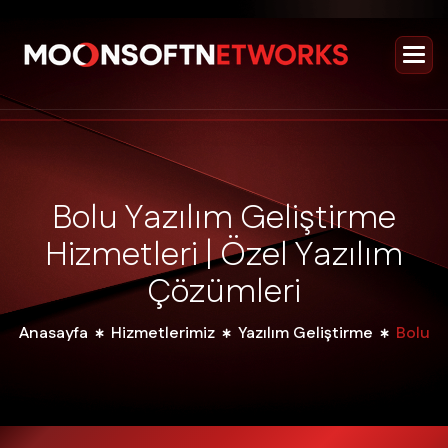
B
o
l
u
Y
a
z
ı
l
ı
m
G
e
l
i
ş
t
i
r
m
e
H
i
z
m
e
t
l
e
r
i
|
Ö
z
e
l
Y
a
z
ı
l
ı
m
Ç
ö
z
ü
m
l
e
r
i
Anasayfa
Hizmetlerimiz
Yazılım Geliştirme
Bolu