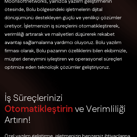
Moonsoftnetworks, yalnızca yazılım geliştirmenin
ötesinde, Bolu bölgesindeki işletmelerin dijital
dönüşümünü destekleyen güçlü ve yenilikçi çözümler
üretiyor. İşletmenizin iş süreçlerini otomatikleştirerek,
verimliliği artırarak ve maliyetleri düşürerek rekabet
avantajı sağlamalarına yardımcı oluyoruz. Bolu yazılım
firması olarak, Bolu pazarının özelliklerini bilen ekibimizle,
müşteri deneyimini iyileştiren ve operasyonel süreçleri
optimize eden teknolojik çözümler geliştiriyoruz.
İ
ş
S
ü
r
e
ç
l
e
r
i
n
i
z
i
O
t
o
m
a
t
i
k
l
e
ş
t
i
r
i
n
v
e
V
e
r
i
m
l
i
l
i
ğ
i
A
r
t
ı
r
ı
n
!
Özel yazılım geliştirme, işletmenizin benzersiz ihtiyaçlarına