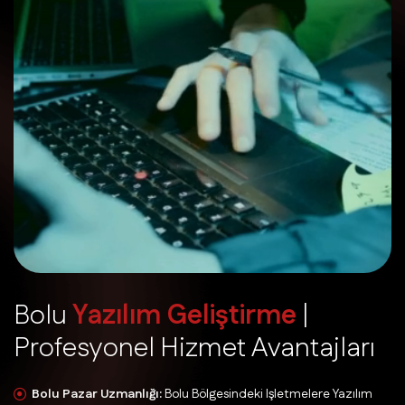
B
o
l
u
Y
a
z
ı
l
ı
m
G
e
l
i
ş
t
i
r
m
e
|
P
r
o
f
e
s
y
o
n
e
l
H
i
z
m
e
t
A
v
a
n
t
a
j
l
a
r
ı
Bolu Pazar Uzmanlığı:
Bolu Bölgesindeki Işletmelere Yazılım