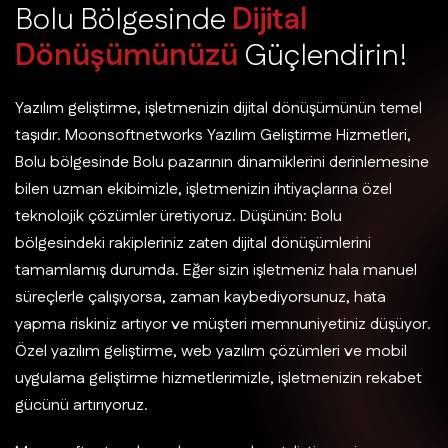
B
o
l
u
B
ö
l
g
e
s
i
n
d
e
D
i
j
i
t
a
l
D
ö
n
ü
ş
ü
m
ü
n
ü
z
ü
G
ü
ç
l
e
n
d
i
r
i
n
!
Yazılım geliştirme, işletmenizin dijital dönüşümünün temel
taşıdır. Moonsoftnetworks Yazılım Geliştirme Hizmetleri,
Bolu bölgesinde Bolu pazarının dinamiklerini derinlemesine
bilen uzman ekibimizle, işletmenizin ihtiyaçlarına özel
teknolojik çözümler üretiyoruz. Düşünün: Bolu
bölgesindeki rakipleriniz zaten dijital dönüşümlerini
tamamlamış durumda. Eğer sizin işletmeniz hala manuel
süreçlerle çalışıyorsa, zaman kaybediyorsunuz, hata
yapma riskiniz artıyor ve müşteri memnuniyetiniz düşüyor.
Özel yazılım geliştirme, web yazılım çözümleri ve mobil
uygulama geliştirme hizmetlerimizle, işletmenizin rekabet
gücünü artırıyoruz.