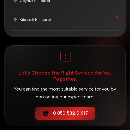
Göynük E-Ticaret
Kıbrıscık E-Ticaret
Mengen E-Ticaret
Merkez E-Ticaret
Let's Choose the Right Service for You
Mudurnu E-Ticaret
Together.
You can find the most suitable service for you by
Seben E-Ticaret
contacting our expert team.
0 850 532 0 917
Yeniçağa E-Ticaret