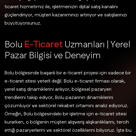
ticaret hizmetimiz ile, işletmenizin dijital satış kanalını
güçlendiriyor, müşteri kazanımınızı artırıyor ve satışlarınızı
büyütüyorsunuz.
B
o
l
u
E
-
T
i
c
a
r
e
t
U
z
m
a
n
l
a
r
ı
|
Y
e
r
e
l
P
a
z
a
r
B
i
l
g
i
s
i
v
e
D
e
n
e
y
i
m
Bolu bölgesinde başarılı bir e-ticaret projesi için sadece bir
e-ticaret sitesi yeterli değil. Bolu e-ticaret firması olarak,
yerel satış dinamiklerini anlıyor, bölgesel pazaryeri
trendlerini takip ediyor, Bolu pazarının dinamiklerini
çözümlüyor ve sektörel rekabet ortamını analiz ediyoruz.
Örneğin, Bolu bölgesindeki bir işletme için e-ticaret sitesi
kurarken, o bölgenin müşteri alışveriş alışkanlıklarını, tercih
ettiği pazaryerlerini ve sektörel özelliklerini biliyoruz. İşte bu