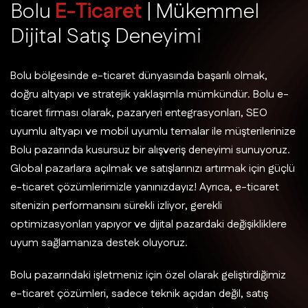
B
o
l
u
E
-
T
i
c
a
r
e
t
|
M
ü
k
e
m
m
e
l
D
i
j
i
t
a
l
S
a
t
ı
ş
D
e
n
e
y
i
m
i
Bolu bölgesinde e-ticaret dünyasında başarılı olmak,
doğru altyapı ve stratejik yaklaşımla mümkündür. Bolu e-
ticaret firması olarak, pazaryeri entegrasyonları, SEO
uyumlu altyapı ve mobil uyumlu temalar ile müşterilerinize
Bolu pazarında kusursuz bir alışveriş deneyimi sunuyoruz.
Global pazarlara açılmak ve satışlarınızı artırmak için güçlü
e-ticaret çözümlerimizle yanınızdayız! Ayrıca, e-ticaret
sitenizin performansını sürekli izliyor, gerekli
optimizasyonları yapıyor ve dijital pazardaki değişikliklere
uyum sağlamanıza destek oluyoruz.
Bolu pazarındaki işletmeniz için özel olarak geliştirdiğimiz
e-ticaret çözümleri, sadece teknik açıdan değil, satış