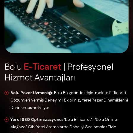
B
o
l
u
E
-
T
i
c
a
r
e
t
|
P
r
o
f
e
s
y
o
n
e
l
H
i
z
m
e
t
A
v
a
n
t
a
j
l
a
r
ı
Bolu Pazar Uzmanlığı:
Bolu Bölgesindeki Işletmelere E-Ticaret
Çözümleri Vermiş Deneyimli Ekibimiz, Yerel Pazar Dinamiklerini
Derinlemesine Biliyor
Yerel SEO Optimizasyonu:
"Bolu E-Ticaret", "Bolu Online
Mağaza" Gibi Yerel Aramalarda Daha Iyi Sıralamalar Elde