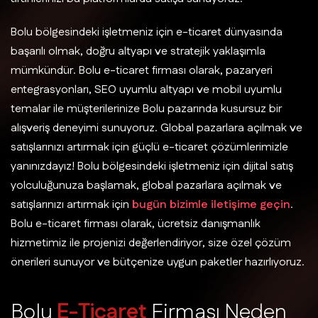
Bolu bölgesindeki işletmeniz için e-ticaret dünyasında
başarılı olmak, doğru altyapı ve stratejik yaklaşımla
mümkündür. Bolu e-ticaret firması olarak, pazaryeri
entegrasyonları, SEO uyumlu altyapı ve mobil uyumlu
temalar ile müşterilerinize Bolu pazarında kusursuz bir
alışveriş deneyimi sunuyoruz. Global pazarlara açılmak ve
satışlarınızı artırmak için güçlü e-ticaret çözümlerimizle
yanınızdayız! Bolu bölgesindeki işletmeniz için dijital satış
yolculuğunuza başlamak, global pazarlara açılmak ve
satışlarınızı artırmak için
bugün bizimle iletişime geçin
.
Bolu e-ticaret firması olarak, ücretsiz danışmanlık
hizmetimiz ile projenizi değerlendiriyor, size özel çözüm
önerileri sunuyor ve bütçenize uygun paketler hazırlıyoruz.
B
o
l
u
E
-
T
i
c
a
r
e
t
F
i
r
m
a
s
ı
N
e
d
e
n