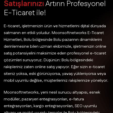
S
a
t
ı
ş
l
a
r
ı
n
ı
z
ı
A
r
t
ı
r
ı
n
P
r
o
f
e
s
y
o
n
e
l
E
-
T
i
c
a
r
e
t
i
l
e
!
E-ticaret, işletmenizin ürün ve hizmetlerini dijital dünyada
satmanın en etkili yoludur. Moonsoftnetworks E-Ticaret
Hizmetleri, Bolu bölgesinde Bolu pazarının dinamiklerini
derinlemesine bilen uzman ekibimizle, işletmenizin online
satış potansiyelini maksimize eden profesyonel e-ticaret
çözümleri sunuyoruz. Düşünün: Bolu bölgesindeki
rakipleriniz zaten online satış yapıyor. Eğer sizin e-ticaret
siteniz yoksa, eski görünüyorsa, yavaş yükleniyorsa veya
mobil uyumlu değilse, müşterileriniz rakiplerinize yöneliyor.
Moonsoftnetworks, yeni nesil sunucu altyapısı, esnek
modüller, pazaryeri entegrasyonları, e-fatura
entegrasyonları, kargo entegrasyonları, SEO uyumlu
altyapı ve mobil uyumlu temalar ile Bolu bölgesindeki