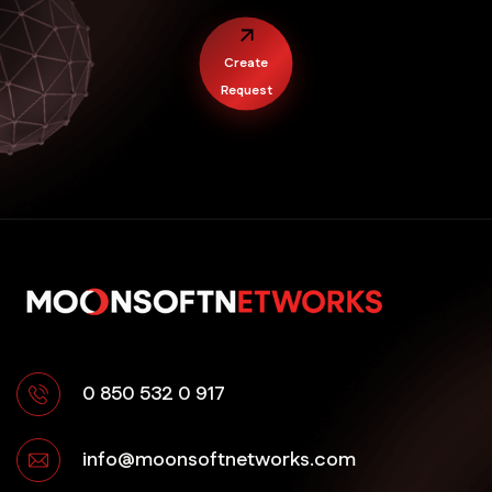
Create
Request
0 850 532 0 917
info@moonsoftnetworks.com