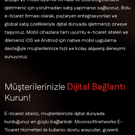
işletmeniz için yorulmadan satış yapmanızı sağlıyoruz. Bolu
e-ticaret firması olarak, pazaryeri entegrasyonları ve
global satış özellikleriyle dijital dünyada işletmenizi zirveye
taşıyoruz. Mobil cihazlara tam uyumlu e-ticaret siteleri ve
dilerseniz iOS ve Android için native mobil uygulama
desteğiyle müşterilerinize hızlı ve kolay alışveriş deneyimi
sunuyoruz.
M
ü
ş
t
e
r
i
l
e
r
i
n
i
z
l
e
D
i
j
i
t
a
l
B
a
ğ
l
a
n
t
ı
K
u
r
u
n
!
E-ticaret siteniz, müşterilerinizle dijital dünyada
kurduğunuz en güçlü bağlantıdır. Moonsoftnetworks E-
Ticaret Hizmetleri ile kullanıcı dostu arayüzler, güvenli