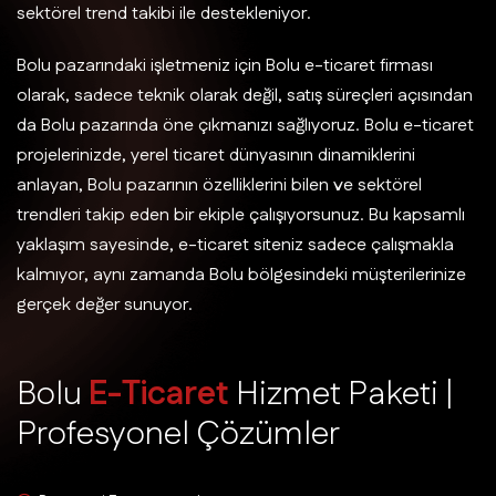
sektörel trend takibi ile destekleniyor.
Bolu pazarındaki işletmeniz için Bolu e-ticaret firması
olarak, sadece teknik olarak değil, satış süreçleri açısından
da Bolu pazarında öne çıkmanızı sağlıyoruz. Bolu e-ticaret
projelerinizde, yerel ticaret dünyasının dinamiklerini
anlayan, Bolu pazarının özelliklerini bilen ve sektörel
trendleri takip eden bir ekiple çalışıyorsunuz. Bu kapsamlı
yaklaşım sayesinde, e-ticaret siteniz sadece çalışmakla
kalmıyor, aynı zamanda Bolu bölgesindeki müşterilerinize
gerçek değer sunuyor.
B
o
l
u
E
-
T
i
c
a
r
e
t
H
i
z
m
e
t
P
a
k
e
t
i
|
P
r
o
f
e
s
y
o
n
e
l
Ç
ö
z
ü
m
l
e
r