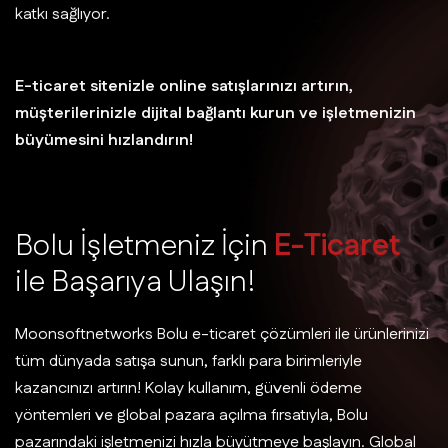
katkı sağlıyor.
E-ticaret sitenizle online satışlarınızı artırın,
müşterilerinizle dijital bağlantı kurun ve işletmenizin
büyümesini hızlandırın!
B
o
l
u
İ
ş
l
e
t
m
e
n
i
z
İ
ç
i
n
E
-
T
i
c
a
r
e
t
i
l
e
B
a
ş
a
r
ı
y
a
U
l
a
ş
ı
n
!
Moonsoftnetworks Bolu e-ticaret çözümleri ile ürünlerinizi
tüm dünyada satışa sunun, farklı para birimleriyle
kazancınızı artırın! Kolay kullanım, güvenli ödeme
yöntemleri ve global pazara açılma fırsatıyla, Bolu
pazarındaki işletmenizi hızla büyütmeye başlayın. Global