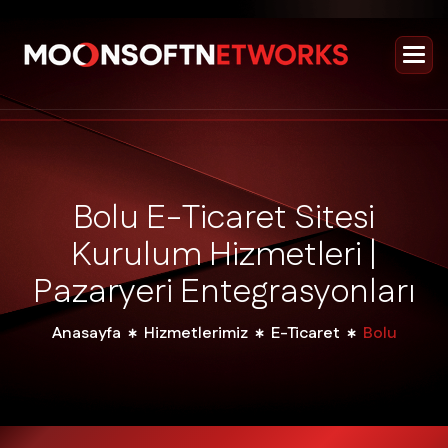
B
o
l
u
E
-
T
i
c
a
r
e
t
S
i
t
e
s
i
K
u
r
u
l
u
m
H
i
z
m
e
t
l
e
r
i
|
P
a
z
a
r
y
e
r
i
E
n
t
e
g
r
a
s
y
o
n
l
a
r
ı
Anasayfa
Hizmetlerimiz
E-Ticaret
Bolu