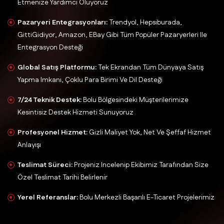
Etmenize Yardımcı Oluyoruz
Pazaryeri Entegrasyonları:
Trendyol, Hepsiburada,
GittiGidiyor, Amazon, EBay Gibi Tüm Popüler Pazaryerleri Ile
Entegrasyon Desteği
Global Satış Platformu:
Tek Ekrandan Tüm Dünyaya Satış
Yapma Imkanı, Çoklu Para Birimi Ve Dil Desteği
7/24 Teknik Destek:
Bolu Bölgesindeki Müşterilerimize
Kesintisiz Destek Hizmeti Sunuyoruz
Profesyonel Hizmet:
Gizli Maliyet Yok, Net Ve Şeffaf Hizmet
Anlayışı
Teslimat Süreci:
Projeniz Incelenip Ekibimiz Tarafından Size
Özel Teslimat Tarihi Belirlenir
Yerel Referanslar:
Bolu Merkezli Başarılı E-Ticaret Projelerimiz