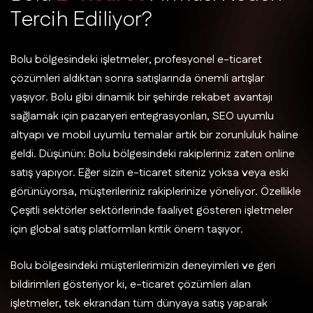
T
e
r
c
i
h
E
d
i
l
i
y
o
r
?
Bolu bölgesindeki işletmeler, profesyonel e-ticaret
çözümleri aldıktan sonra satışlarında önemli artışlar
yaşıyor. Bolu gibi dinamik bir şehirde rekabet avantajı
sağlamak için pazaryeri entegrasyonları, SEO uyumlu
altyapı ve mobil uyumlu temalar artık bir zorunluluk haline
geldi. Düşünün: Bolu bölgesindeki rakipleriniz zaten online
satış yapıyor. Eğer sizin e-ticaret siteniz yoksa veya eski
görünüyorsa, müşterileriniz rakiplerinize yöneliyor. Özellikle
Çeşitli sektörler sektörlerinde faaliyet gösteren işletmeler
için global satış platformları kritik önem taşıyor.
Bolu bölgesindeki müşterilerimizin deneyimleri ve geri
bildirimleri gösteriyor ki, e-ticaret çözümleri alan
işletmeler, tek ekrandan tüm dünyaya satış yaparak