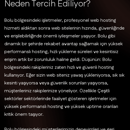
N
e
d
e
n
T
e
r
c
i
h
E
d
i
l
i
y
o
r
?
Bolu bölgesindeki işletmeler, profesyonel web hosting
hizmeti aldıktan sonra web sitelerinin hızında, güvenliğinde
ve erişilebilirliğinde önemli iyileşmeler yaşıyor. Bolu gibi
dinamik bir şehirde rekabet avantajı sağlamak için yüksek
performanslı hosting, hızlı yükleme süreleri ve kesintisiz
erişim artık bir zorunluluk haline geldi. Düşünün: Bolu
bölgesindeki rakipleriniz zaten hızlı ve güvenli hosting
kullanıyor. Eğer sizin web siteniz yavaş yükleniyorsa, sık sık
kesinti yaşıyorsa veya güvenlik sorunları yaşıyorsa,
müşterileriniz rakiplerinize yöneliyor. Özellikle Çeşitli
sektörler sektörlerinde faaliyet gösteren işletmeler için
yüksek performanslı hosting ve yüksek uptime oranları
kritik önem taşıyor.
Bolu bölgesindeki müşterilerimizin deneyimleri ve geri