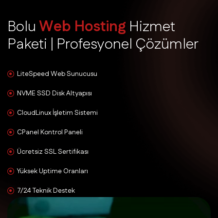
B
o
l
u
W
e
b
H
o
s
t
i
n
g
H
i
z
m
e
t
P
a
k
e
t
i
|
P
r
o
f
e
s
y
o
n
e
l
Ç
ö
z
ü
m
l
e
r
LiteSpeed Web Sunucusu
NVME SSD Disk Altyapısı
CloudLinux İşletim Sistemi
CPanel Kontrol Paneli
Ücretsiz SSL Sertifikası
Yüksek Uptime Oranları
7/24 Teknik Destek