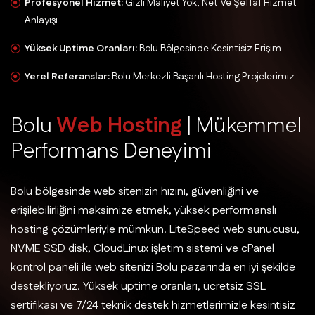
Profesyonel Hizmet:
Gizli Maliyet Yok, Net Ve Şeffaf Hizmet
Anlayışı
Yüksek Uptime Oranları:
Bolu Bölgesinde Kesintisiz Erişim
Yerel Referanslar:
Bolu Merkezli Başarılı Hosting Projelerimiz
B
o
l
u
W
e
b
H
o
s
t
i
n
g
|
M
ü
k
e
m
m
e
l
P
e
r
f
o
r
m
a
n
s
D
e
n
e
y
i
m
i
Bolu bölgesinde web sitenizin hızını, güvenliğini ve
erişilebilirliğini maksimize etmek, yüksek performanslı
hosting çözümleriyle mümkün. LiteSpeed web sunucusu,
NVME SSD disk, CloudLinux işletim sistemi ve cPanel
kontrol paneli ile web sitenizi Bolu pazarında en iyi şekilde
destekliyoruz. Yüksek uptime oranları, ücretsiz SSL
sertifikası ve 7/24 teknik destek hizmetlerimizle kesintisiz