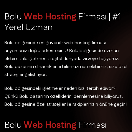
B
o
l
u
W
e
b
H
o
s
t
i
n
g
F
i
r
m
a
s
ı
|
#
1
Y
e
r
e
l
U
z
m
a
n
Bolu bölgesinde en güvenilir web hosting firması
arıyorsanız doğru adrestesiniz! Bolu bölgesinde uzman
ekibimiz ile işletmenizi dijital dünyada zirveye taşıyoruz.
Bolu pazarının dinamiklerini bilen uzman ekibimiz, size özel
stratejiler geliştiriyor.
Bolu bölgesindeki işletmeler neden bizi tercih ediyor?
Çünkü Bolu pazarının özelliklerini derinlemesine biliyoruz.
Bolu bölgesine özel stratejiler ile rakiplerinizin önüne geçin!
B
o
l
u
W
e
b
H
o
s
t
i
n
g
F
i
r
m
a
s
ı