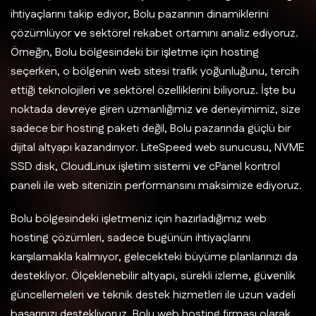
ihtiyaçlarını takip ediyor, Bolu pazarının dinamiklerini
çözümlüyor ve sektörel rekabet ortamını analiz ediyoruz.
Örneğin, Bolu bölgesindeki bir işletme için hosting
seçerken, o bölgenin web sitesi trafik yoğunluğunu, tercih
ettiği teknolojileri ve sektörel özelliklerini biliyoruz. İşte bu
noktada devreye giren uzmanlığımız ve deneyimimiz, size
sadece bir hosting paketi değil, Bolu pazarında güçlü bir
dijital altyapı kazandırıyor. LiteSpeed web sunucusu, NVME
SSD disk, CloudLinux işletim sistemi ve cPanel kontrol
paneli ile web sitenizin performansını maksimize ediyoruz.
Bolu bölgesindeki işletmeniz için hazırladığımız web
hosting çözümleri, sadece bugünün ihtiyaçlarını
karşılamakla kalmıyor, gelecekteki büyüme planlarınızı da
destekliyor. Ölçeklenebilir altyapı, sürekli izleme, güvenlik
güncellemeleri ve teknik destek hizmetleri ile uzun vadeli
başarınızı destekliyoruz. Bolu web hosting firması olarak,