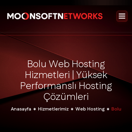
B
o
l
u
W
e
b
H
o
s
t
i
n
g
H
i
z
m
e
t
l
e
r
i
|
Y
ü
k
s
e
k
P
e
r
f
o
r
m
a
n
s
l
ı
H
o
s
t
i
n
g
Ç
ö
z
ü
m
l
e
r
i
Anasayfa
Hizmetlerimiz
Web Hosting
Bolu