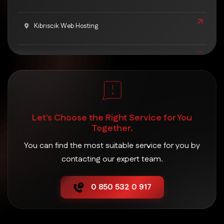
Kıbrıscık Web Hosting
Mengen Web Hosting
Merkez Web Hosting
Let's Choose the Right Service for You
Mudurnu Web Hosting
Together.
You can find the most suitable service for you by
Seben Web Hosting
contacting our expert team.
0 850 532 0 917
Yeniçağa Web Hosting