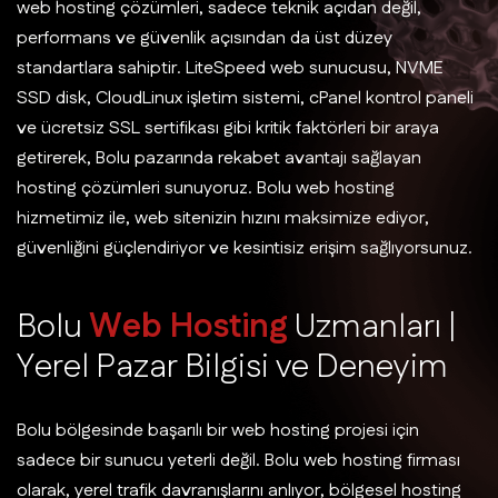
web hosting çözümleri, sadece teknik açıdan değil,
performans ve güvenlik açısından da üst düzey
standartlara sahiptir. LiteSpeed web sunucusu, NVME
SSD disk, CloudLinux işletim sistemi, cPanel kontrol paneli
ve ücretsiz SSL sertifikası gibi kritik faktörleri bir araya
getirerek, Bolu pazarında rekabet avantajı sağlayan
hosting çözümleri sunuyoruz. Bolu web hosting
hizmetimiz ile, web sitenizin hızını maksimize ediyor,
güvenliğini güçlendiriyor ve kesintisiz erişim sağlıyorsunuz.
B
o
l
u
W
e
b
H
o
s
t
i
n
g
U
z
m
a
n
l
a
r
ı
|
Y
e
r
e
l
P
a
z
a
r
B
i
l
g
i
s
i
v
e
D
e
n
e
y
i
m
Bolu bölgesinde başarılı bir web hosting projesi için
sadece bir sunucu yeterli değil. Bolu web hosting firması
olarak, yerel trafik davranışlarını anlıyor, bölgesel hosting