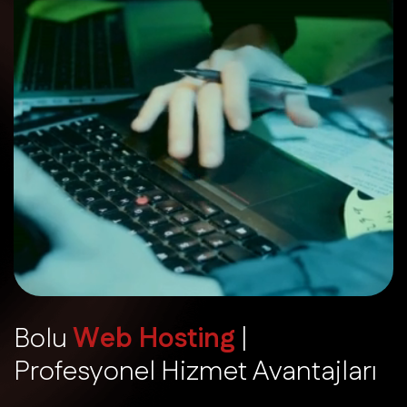
B
o
l
u
W
e
b
H
o
s
t
i
n
g
|
P
r
o
f
e
s
y
o
n
e
l
H
i
z
m
e
t
A
v
a
n
t
a
j
l
a
r
ı