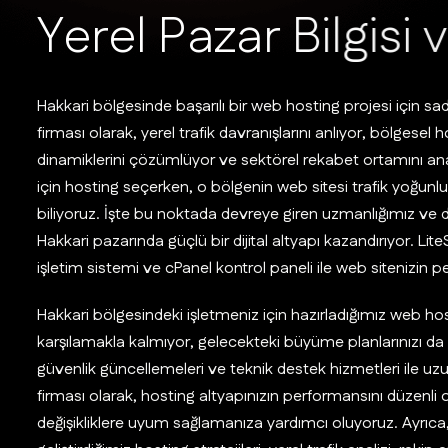
Y
e
r
e
l
P
a
z
a
r
B
i
l
g
i
s
i
v
Hakkari bölgesinde başarılı bir web hosting projesi için sa
firması olarak, yerel trafik davranışlarını anlıyor, bölgesel 
dinamiklerini çözümlüyor ve sektörel rekabet ortamını anal
için hosting seçerken, o bölgenin web sitesi trafik yoğunluğu
biliyoruz. İşte bu noktada devreye giren uzmanlığımız ve d
Hakkari pazarında güçlü bir dijital altyapı kazandırıyor.
işletim sistemi ve cPanel kontrol paneli ile web sitenizin
Hakkari bölgesindeki işletmeniz için hazırladığımız web ho
karşılamakla kalmıyor, gelecekteki büyüme planlarınızı da de
güvenlik güncellemeleri ve teknik destek hizmetleri ile uz
firması olarak, hosting altyapınızın performansını düzenli o
değişikliklere uyum sağlamanıza yardımcı oluyoruz. Ayrıca,