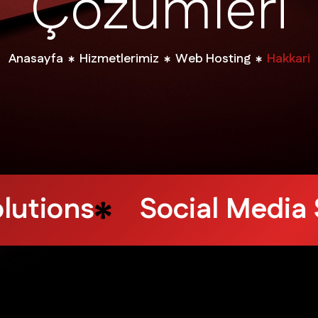
Ç
ö
z
ü
m
l
e
r
i
Anasayfa
Hizmetlerimiz
Web Hosting
Hakkari
ing
Design Services