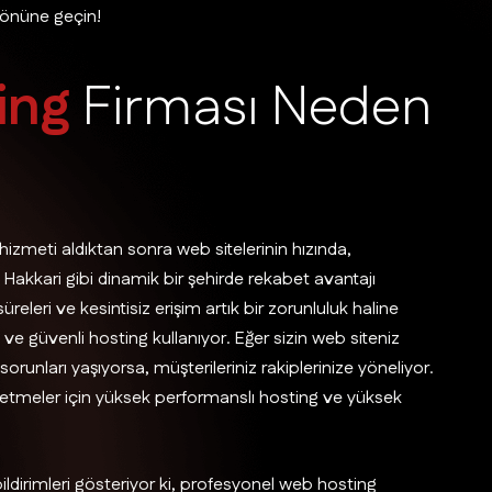
in önüne geçin!
i
n
g
F
i
r
m
a
s
ı
N
e
d
e
n
izmeti aldıktan sonra web sitelerinin hızında,
r. Hakkari gibi dinamik bir şehirde rekabet avantajı
eleri ve kesintisiz erişim artık bir zorunluluk haline
ı ve güvenli hosting kullanıyor. Eğer sizin web siteniz
orunları yaşıyorsa, müşterileriniz rakiplerinize yöneliyor.
 işletmeler için yüksek performanslı hosting ve yüksek
ildirimleri gösteriyor ki, profesyonel web hosting