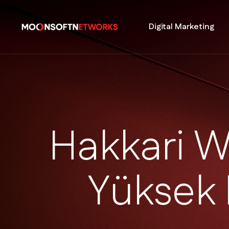
Digital Marketing
H
a
k
k
a
r
i
Y
ü
k
s
e
k