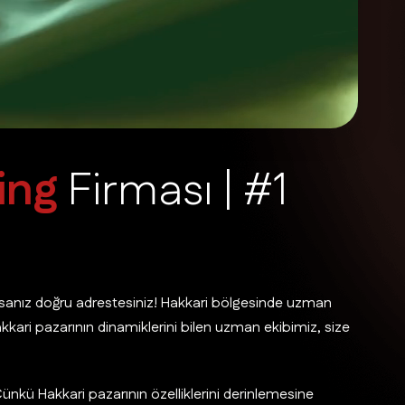
i
n
g
F
i
r
m
a
s
ı
|
#
1
rsanız doğru adrestesiniz! Hakkari bölgesinde uzman
Hakkari pazarının dinamiklerini bilen uzman ekibimiz, size
ünkü Hakkari pazarının özelliklerini derinlemesine