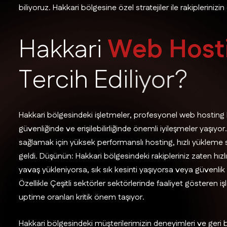
biliyoruz. Hakkari bölgesine özel stratejiler ile rakipleriniz
H
a
k
k
a
r
i
W
e
b
H
o
s
t
T
e
r
c
i
h
E
d
i
l
i
y
o
r
?
Hakkari bölgesindeki işletmeler, profesyonel web hosting h
güvenliğinde ve erişilebilirliğinde önemli iyileşmeler yaşıyo
sağlamak için yüksek performanslı hosting, hızlı yükleme sür
geldi. Düşünün: Hakkari bölgesindeki rakipleriniz zaten hızl
yavaş yükleniyorsa, sık sık kesinti yaşıyorsa veya güvenlik s
Özellikle Çeşitli sektörler sektörlerinde faaliyet gösteren
uptime oranları kritik önem taşıyor.
Hakkari bölgesindeki müşterilerimizin deneyimleri ve geri b