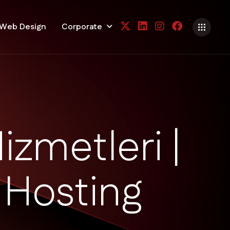
Web Design
Corporate
H
i
z
m
e
t
l
e
r
i
|
H
o
s
t
i
n
g