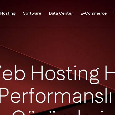
Hosting
Software
Data Center
E-Commerce
W
e
b
H
o
s
t
i
n
g
P
e
r
f
o
r
m
a
n
s
l
ı