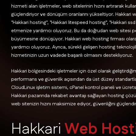
hizmeti alan işletmeler, web sitelerinin hızını artırarak kull
güçlendiriyor ve dönüşüm oranlarını yükseltiyor. Hakkari w
"Hakkari hosting", "Hakkari litespeed hosting", "Hakkari ss
etmenize yardımcı oluyoruz. Bu da doğrudan web sitesi pe
büyümesine dönüşüyor. Hakkari web hosting firması olara
yardımcı oluyoruz. Ayrıca, sürekli gelişen hosting teknoloj
hizmetinizin uzun vadede başarılı olmasını destekliyoruz.
Hakkari bölgesindeki işletmeler için özel olarak geliştirdi
performans ve güvenlik açısından da üst düzey standartl
CloudLinux işletim sistemi, cPanel kontrol paneli ve ücretsiz 
Hakkari pazarında rekabet avantajı sağlayan hosting çözü
web sitenizin hızını maksimize ediyor, güvenliğini güçlendir
H
a
k
k
a
r
i
W
e
b
H
o
s
t