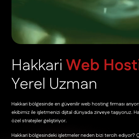
H
a
k
k
a
r
i
W
e
b
H
o
s
t
Y
e
r
e
l
U
z
m
a
n
Hakkari bölgesinde en güvenilir web hosting firması arıyo
ekibimiz ile işletmenizi dijital dünyada zirveye taşıyoruz. 
özel stratejiler geliştiriyor.
Hakkari bölgesindeki işletmeler neden bizi tercih ediyor? Ç