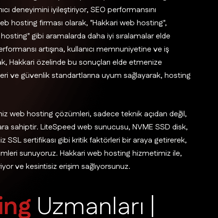
anıcı deneyimini iyileştiriyor, SEO performansını
eb hosting firması olarak, "Hakkari web hosting",
d hosting" gibi aramalarda daha iyi sıralamalar elde
rformansı artışına, kullanıcı memnuniyetine ve iş
k, Hakkari özelinde bu sonuçları elde etmenize
ileri ve güvenlik standartlarına uyum sağlayarak, hosting
ğimiz web hosting çözümleri, sadece teknik açıdan değil,
ara sahiptir. LiteSpeed web sunucusu, NVME SSD disk,
SSL sertifikası gibi kritik faktörleri bir araya getirerek,
mleri sunuyoruz. Hakkari web hosting hizmetimiz ile,
iyor ve kesintisiz erişim sağlıyorsunuz.
i
n
g
U
z
m
a
n
l
a
r
ı
|