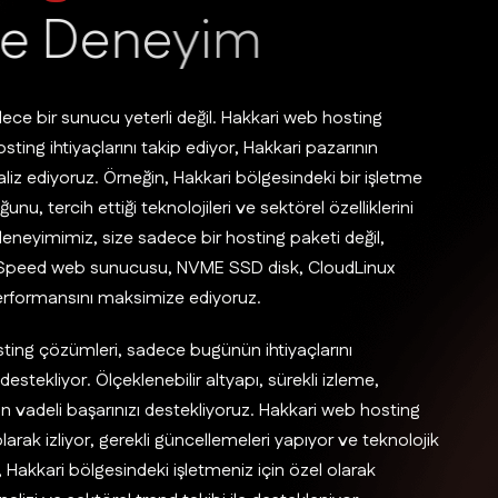
e
D
e
n
e
y
i
m
dece bir sunucu yeterli değil. Hakkari web hosting
hosting ihtiyaçlarını takip ediyor, Hakkari pazarının
iz ediyoruz. Örneğin, Hakkari bölgesindeki bir işletme
nu, tercih ettiği teknolojileri ve sektörel özelliklerini
eneyimimiz, size sadece bir hosting paketi değil,
 LiteSpeed web sunucusu, NVME SSD disk, CloudLinux
 performansını maksimize ediyoruz.
sting çözümleri, sadece bugünün ihtiyaçlarını
stekliyor. Ölçeklenebilir altyapı, sürekli izleme,
un vadeli başarınızı destekliyoruz. Hakkari web hosting
larak izliyor, gerekli güncellemeleri yapıyor ve teknolojik
 Hakkari bölgesindeki işletmeniz için özel olarak