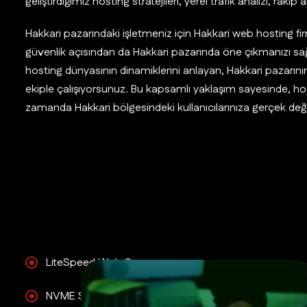
geliştirdiğimiz hosting stratejileri, yerel trafik analizi, rakip
Hakkari pazarındaki işletmeniz için Hakkari web hosting fi
güvenlik açısından da Hakkari pazarında öne çıkmanızı sağl
hosting dünyasının dinamiklerini anlayan, Hakkari pazarının ö
ekiple çalışıyorsunuz. Bu kapsamlı yaklaşım sayesinde, ho
zamanda Hakkari bölgesindeki kullanıcılarınıza gerçek değ
LiteSpeed Web Sunucusu
NVME SSD Disk Altyapısı