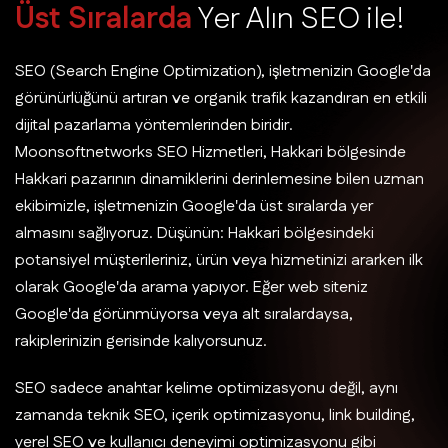
Ü
s
t
S
ı
r
a
l
a
r
d
a
Y
e
r
A
l
ı
n
S
E
O
i
l
e
!
SEO (Search Engine Optimization), işletmenizin Google'da
görünürlüğünü artıran ve organik trafik kazandıran en etkili
dijital pazarlama yöntemlerinden biridir.
Moonsoftnetworks SEO Hizmetleri, Hakkari bölgesinde
Hakkari pazarının dinamiklerini derinlemesine bilen uzman
ekibimizle, işletmenizin Google'da üst sıralarda yer
almasını sağlıyoruz. Düşünün: Hakkari bölgesindeki
potansiyel müşterileriniz, ürün veya hizmetinizi ararken ilk
olarak Google'da arama yapıyor. Eğer web siteniz
Google'da görünmüyorsa veya alt sıralardaysa,
rakiplerinizin gerisinde kalıyorsunuz.
SEO sadece anahtar kelime optimizasyonu değil, aynı
zamanda teknik SEO, içerik optimizasyonu, link building,
yerel SEO ve kullanıcı deneyimi optimizasyonu gibi