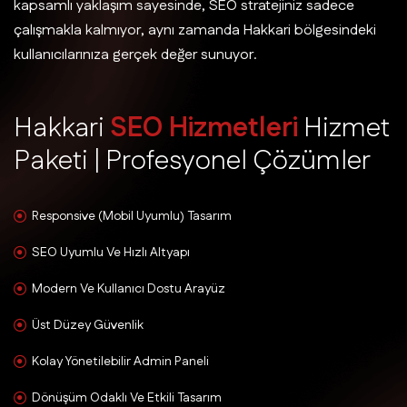
kapsamlı yaklaşım sayesinde, SEO stratejiniz sadece
çalışmakla kalmıyor, aynı zamanda Hakkari bölgesindeki
kullanıcılarınıza gerçek değer sunuyor.
H
a
k
k
a
r
i
S
E
O
H
i
z
m
e
t
l
e
r
i
H
i
z
m
e
t
P
a
k
e
t
i
|
P
r
o
f
e
s
y
o
n
e
l
Ç
ö
z
ü
m
l
e
r
Responsive (Mobil Uyumlu) Tasarım
SEO Uyumlu Ve Hızlı Altyapı
Modern Ve Kullanıcı Dostu Arayüz
Üst Düzey Güvenlik
Kolay Yönetilebilir Admin Paneli
Dönüşüm Odaklı Ve Etkili Tasarım