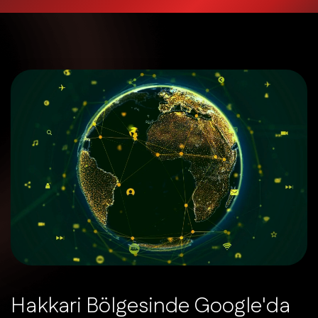
H
a
k
k
a
r
i
B
ö
l
g
e
s
i
n
d
e
G
o
o
g
l
e
'
d
a