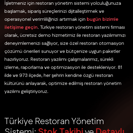
İşletmeniz için restoran yönetim sistemi yolculuğunuza
başlamak, sipariş süreçlerinizi dijitalleştirmek ve
operasyonel verimliliğinizi artırmak için
bugün bizimle
iletişime geçin
. Türkiye restoran yönetim sistemi firması
olarak, ücretsiz demo hizmetimiz ile restoran yazılımımızı
deneyimlemenizi sağlıyor, size özel restoran otomasyon
çözümü önerileri sunuyor ve bütçenize uygun paketler
hazırlıyoruz. Restoran yazılımı çalışmalarımız, sürekli
izleme, raporlama ve optimizasyon ile destekleniyor. 81
ilde ve 973 ilçede, her şehrin kendine özgü restoran
kültürünü anlayarak, optimize edilmiş restoran yönetim
yazılımı geliştiriyoruz.
T
ü
r
k
i
y
e
R
e
s
t
o
r
a
n
Y
ö
n
e
t
i
m
S
i
s
t
e
m
i
:
S
t
o
k
T
a
k
i
b
i
v
e
D
e
t
a
y
l
ı