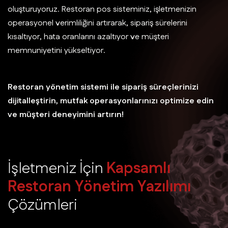
oluşturuyoruz. Restoran pos sisteminiz, işletmenizin
operasyonel verimliliğini artırarak, sipariş sürelerini
kısaltıyor, hata oranlarını azaltıyor ve müşteri
memnuniyetini yükseltiyor.
Restoran yönetim sistemi ile sipariş süreçlerinizi
dijitalleştirin, mutfak operasyonlarınızı optimize edin
ve müşteri deneyimini artırın!
İ
ş
l
e
t
m
e
n
i
z
İ
ç
i
n
K
a
p
s
a
m
l
ı
R
e
s
t
o
r
a
n
Y
ö
n
e
t
i
m
Y
a
z
ı
l
ı
m
ı
Ç
ö
z
ü
m
l
e
r
i