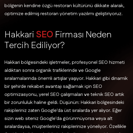
bölgenin kendine özgü restoran kültürünü dikkate alarak,
optimize edilmiş restoran yönetim yazılımı geliştiriyoruz.
H
a
k
k
a
r
i
S
E
O
F
i
r
m
a
s
ı
N
e
d
e
n
T
e
r
c
i
h
E
d
i
l
i
y
o
r
?
Hakkari bölgesindeki işletmeler, profesyonel SEO hizmeti
aldıktan sonra organik trafiklerinde ve Google
sıralamalarında önemli artışlar yaşıyor. Hakkari gibi dinamik
bir şehirde rekabet avantajı sağlamak için SEO
optimizasyonu, yerel SEO çalışmaları ve teknik SEO artık
bir zorunluluk haline geldi. Düşünün: Hakkari bölgesindeki
rakipleriniz zaten Google'da üst sıralarda yer alıyor. Eğer
sizin web siteniz Google'da görünmüyorsa veya alt
sıralardaysa, müşterileriniz rakiplerinize yöneliyor. Özellikle