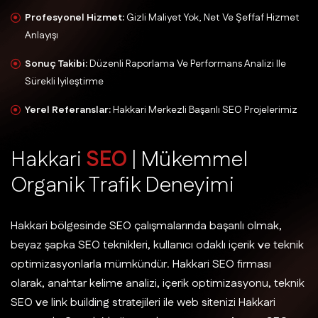
Profesyonel Hizmet:
Gizli Maliyet Yok, Net Ve Şeffaf Hizmet
Anlayışı
Sonuç Takibi:
Düzenli Raporlama Ve Performans Analizi Ile
Sürekli Iyileştirme
Yerel Referanslar:
Hakkari Merkezli Başarılı SEO Projelerimiz
H
a
k
k
a
r
i
S
E
O
|
M
ü
k
e
m
m
e
l
O
r
g
a
n
i
k
T
r
a
f
i
k
D
e
n
e
y
i
m
i
Hakkari bölgesinde SEO çalışmalarında başarılı olmak,
beyaz şapka SEO teknikleri, kullanıcı odaklı içerik ve teknik
optimizasyonlarla mümkündür. Hakkari SEO firması
olarak, anahtar kelime analizi, içerik optimizasyonu, teknik
SEO ve link building stratejileri ile web sitenizi Hakkari