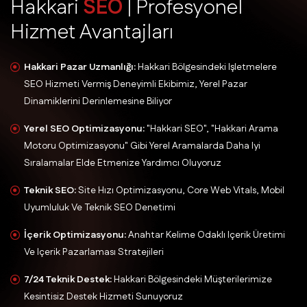
H
a
k
k
a
r
i
S
E
O
|
P
r
o
f
e
s
y
o
n
e
l
H
i
z
m
e
t
A
v
a
n
t
a
j
l
a
r
ı
Hakkari Pazar Uzmanlığı:
Hakkari Bölgesindeki Işletmelere
SEO Hizmeti Vermiş Deneyimli Ekibimiz, Yerel Pazar
Dinamiklerini Derinlemesine Biliyor
Yerel SEO Optimizasyonu:
"Hakkari SEO", "Hakkari Arama
Motoru Optimizasyonu" Gibi Yerel Aramalarda Daha Iyi
Sıralamalar Elde Etmenize Yardımcı Oluyoruz
Teknik SEO:
Site Hızı Optimizasyonu, Core Web Vitals, Mobil
Uyumluluk Ve Teknik SEO Denetimi
İçerik Optimizasyonu:
Anahtar Kelime Odaklı Içerik Üretimi
Ve Içerik Pazarlaması Stratejileri
7/24 Teknik Destek:
Hakkari Bölgesindeki Müşterilerimize
Kesintisiz Destek Hizmeti Sunuyoruz