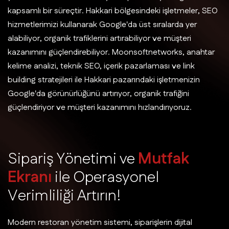
kapsamlı bir süreçtir. Hakkari bölgesindeki işletmeler, SEO
hizmetlerimizi kullanarak Google'da üst sıralarda yer
alabiliyor, organik trafiklerini artırabiliyor ve müşteri
kazanımını güçlendirebiliyor. Moonsoftnetworks, anahtar
kelime analizi, teknik SEO, içerik pazarlaması ve link
building stratejileri ile Hakkari pazarındaki işletmenizin
Google'da görünürlüğünü artırıyor, organik trafiğini
güçlendiriyor ve müşteri kazanımını hızlandırıyoruz.
S
i
p
a
r
i
ş
Y
ö
n
e
t
i
m
i
v
e
M
u
t
f
a
k
E
k
r
a
n
ı
i
l
e
O
p
e
r
a
s
y
o
n
e
l
V
e
r
i
m
l
i
l
i
ğ
i
A
r
t
ı
r
ı
n
!
Modern restoran yönetim sistemi, siparişlerin dijital