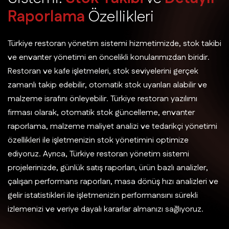
R
a
p
o
r
l
a
m
a
Ö
z
e
l
l
i
k
l
e
r
i
Türkiye restoran yönetim sistemi hizmetimizde, stok takibi
ve envanter yönetimi en öncelikli konularımızdan biridir.
Restoran ve kafe işletmeleri, stok seviyelerini gerçek
zamanlı takip edebilir, otomatik stok uyarıları alabilir ve
malzeme israfını önleyebilir. Türkiye restoran yazılımı
firması olarak, otomatik stok güncelleme, envanter
raporlama, malzeme maliyet analizi ve tedarikçi yönetimi
özellikleri ile işletmenizin stok yönetimini optimize
ediyoruz. Ayrıca, Türkiye restoran yönetim sistemi
projelerinizde, günlük satış raporları, ürün bazlı analizler,
çalışan performans raporları, masa dönüş hızı analizleri ve
gelir istatistikleri ile işletmenizin performansını sürekli
izlemenizi ve veriye dayalı kararlar almanızı sağlıyoruz.