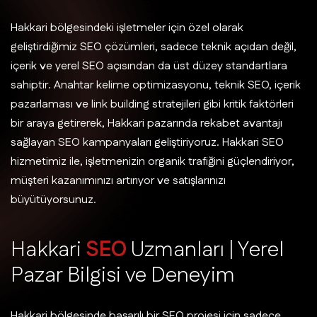
Hakkari bölgesindeki işletmeler için özel olarak
geliştirdiğimiz SEO çözümleri, sadece teknik açıdan değil,
içerik ve yerel SEO açısından da üst düzey standartlara
sahiptir. Anahtar kelime optimizasyonu, teknik SEO, içerik
pazarlaması ve link building stratejileri gibi kritik faktörleri
bir araya getirerek, Hakkari pazarında rekabet avantajı
sağlayan SEO kampanyaları geliştiriyoruz. Hakkari SEO
hizmetimiz ile, işletmenizin organik trafiğini güçlendiriyor,
müşteri kazanımınızı artırıyor ve satışlarınızı
büyütüyorsunuz.
H
a
k
k
a
r
i
S
E
O
U
z
m
a
n
l
a
r
ı
|
Y
e
r
e
l
P
a
z
a
r
B
i
l
g
i
s
i
v
e
D
e
n
e
y
i
m
Hakkari bölgesinde başarılı bir SEO projesi için sadece