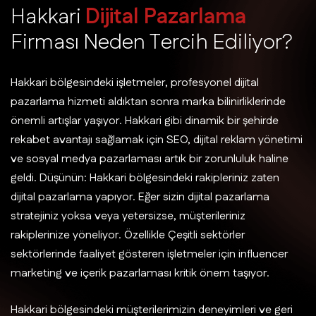
H
a
k
k
a
r
i
D
i
j
i
t
a
l
P
a
z
a
r
l
a
m
a
F
i
r
m
a
s
ı
N
e
d
e
n
T
e
r
c
i
h
E
d
i
l
i
y
o
r
?
Hakkari bölgesindeki işletmeler, profesyonel dijital
pazarlama hizmeti aldıktan sonra marka bilinirliklerinde
önemli artışlar yaşıyor. Hakkari gibi dinamik bir şehirde
rekabet avantajı sağlamak için SEO, dijital reklam yönetimi
ve sosyal medya pazarlaması artık bir zorunluluk haline
geldi. Düşünün: Hakkari bölgesindeki rakipleriniz zaten
dijital pazarlama yapıyor. Eğer sizin dijital pazarlama
stratejiniz yoksa veya yetersizse, müşterileriniz
rakiplerinize yöneliyor. Özellikle Çeşitli sektörler
sektörlerinde faaliyet gösteren işletmeler için influencer
marketing ve içerik pazarlaması kritik önem taşıyor.
Hakkari bölgesindeki müşterilerimizin deneyimleri ve geri