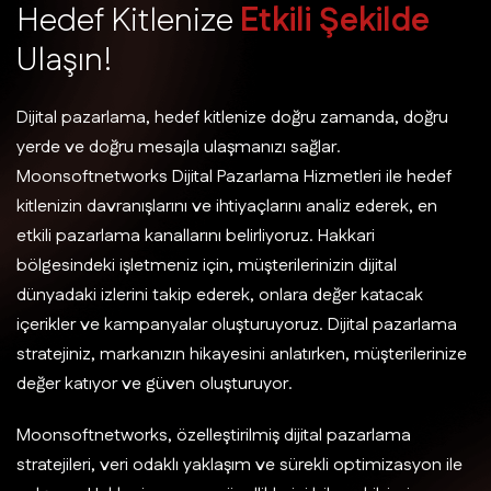
H
e
d
e
f
K
i
t
l
e
n
i
z
e
E
t
k
i
l
i
Ş
e
k
i
l
d
e
U
l
a
ş
ı
n
!
Dijital pazarlama, hedef kitlenize doğru zamanda, doğru
yerde ve doğru mesajla ulaşmanızı sağlar.
Moonsoftnetworks Dijital Pazarlama Hizmetleri ile hedef
kitlenizin davranışlarını ve ihtiyaçlarını analiz ederek, en
etkili pazarlama kanallarını belirliyoruz. Hakkari
bölgesindeki işletmeniz için, müşterilerinizin dijital
dünyadaki izlerini takip ederek, onlara değer katacak
içerikler ve kampanyalar oluşturuyoruz. Dijital pazarlama
stratejiniz, markanızın hikayesini anlatırken, müşterilerinize
değer katıyor ve güven oluşturuyor.
Moonsoftnetworks, özelleştirilmiş dijital pazarlama
stratejileri, veri odaklı yaklaşım ve sürekli optimizasyon ile