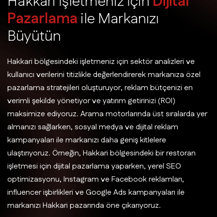
H
a
k
k
a
r
i
İ
ş
l
e
t
m
e
n
i
z
İ
ç
i
n
D
i
j
i
t
a
l
P
a
z
a
r
l
a
m
a
i
l
e
M
a
r
k
a
n
ı
z
ı
B
ü
y
ü
t
ü
n
Hakkari bölgesindeki işletmeniz için sektör analizleri ve
kullanıcı verilerini titizlikle değerlendirerek markanıza özel
pazarlama stratejileri oluşturuyor, reklam bütçenizi en
verimli şekilde yönetiyor ve yatırım getirinizi (ROI)
maksimize ediyoruz. Arama motorlarında üst sıralarda yer
almanızı sağlarken, sosyal medya ve dijital reklam
kampanyaları ile markanızı daha geniş kitlelere
ulaştırıyoruz. Örneğin, Hakkari bölgesindeki bir restoran
işletmesi için dijital pazarlama yaparken, yerel SEO
optimizasyonu, Instagram ve Facebook reklamları,
influencer işbirlikleri ve Google Ads kampanyaları ile
markanızı Hakkari pazarında öne çıkarıyoruz.