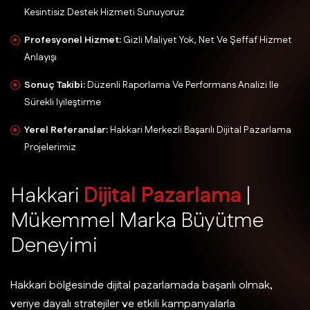
Kesintisiz Destek Hizmeti Sunuyoruz
Profesyonel Hizmet:
Gizli Maliyet Yok, Net Ve Şeffaf Hizmet
Anlayışı
Sonuç Takibi:
Düzenli Raporlama Ve Performans Analizi Ile
Sürekli Iyileştirme
Yerel Referanslar:
Hakkari Merkezli Başarılı Dijital Pazarlama
Projelerimiz
H
a
k
k
a
r
i
D
i
j
i
t
a
l
P
a
z
a
r
l
a
m
a
|
M
ü
k
e
m
m
e
l
M
a
r
k
a
B
ü
y
ü
t
m
e
D
e
n
e
y
i
m
i
Hakkari bölgesinde dijital pazarlamada başarılı olmak,
veriye dayalı stratejiler ve etkili kampanyalarla