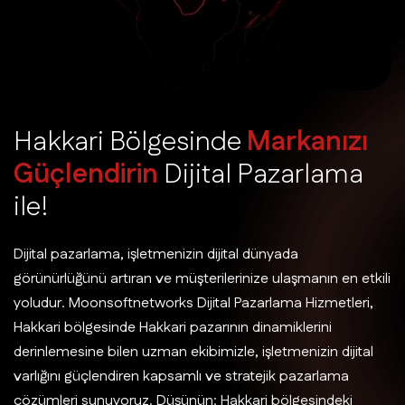
H
a
k
k
a
r
i
B
ö
l
g
e
s
i
n
d
e
M
a
r
k
a
n
ı
z
ı
G
ü
ç
l
e
n
d
i
r
i
n
D
i
j
i
t
a
l
P
a
z
a
r
l
a
m
a
i
l
e
!
Dijital pazarlama, işletmenizin dijital dünyada
görünürlüğünü artıran ve müşterilerinize ulaşmanın en etkili
yoludur. Moonsoftnetworks Dijital Pazarlama Hizmetleri,
Hakkari bölgesinde Hakkari pazarının dinamiklerini
derinlemesine bilen uzman ekibimizle, işletmenizin dijital
varlığını güçlendiren kapsamlı ve stratejik pazarlama
çözümleri sunuyoruz. Düşünün: Hakkari bölgesindeki