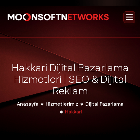
H
a
k
k
a
r
i
D
i
j
i
t
a
l
P
a
z
a
r
l
a
m
a
H
i
z
m
e
t
l
e
r
i
|
S
E
O
&
D
i
j
i
t
a
l
R
e
k
l
a
m
Anasayfa
Hizmetlerimiz
Dijital Pazarlama
Hakkari