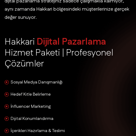
dijital pazarlama stratejiniz sadece çalışmakla kalmıyor,
aynı zamanda Hakkari bölgesindeki müşterilerinize gerçek
değer sunuyor.
H
a
k
k
a
r
i
D
i
j
i
t
a
l
P
a
z
a
r
l
a
m
a
H
i
z
m
e
t
P
a
k
e
t
i
|
P
r
o
f
e
s
y
o
n
e
l
Ç
ö
z
ü
m
l
e
r
Sosyal Medya Danışmanlığı
Hedef Kitle Belirleme
İnfluencer Marketing
Dijital Konumlandırma
İçerikleri Hazırlama & Teslimi