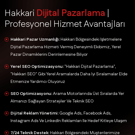
H
a
k
k
a
r
i
D
i
j
i
t
a
l
P
a
z
a
r
l
a
m
a
|
P
r
o
f
e
s
y
o
n
e
l
H
i
z
m
e
t
A
v
a
n
t
a
j
l
a
r
ı
Hakkari Pazar Uzmanlığı:
Hakkari Bölgesindeki Işletmelere
Dijital Pazarlama Hizmeti Vermiş Deneyimli Ekibimiz, Yerel
Pazar Dinamiklerini Derinlemesine Biliyor
Yerel SEO Optimizasyonu:
"Hakkari Dijital Pazarlama",
"Hakkari SEO" Gibi Yerel Aramalarda Daha Iyi Sıralamalar Elde
Etmenize Yardımcı Oluyoruz
SEO Optimizasyonu:
Arama Motorlarında Üst Sıralarda Yer
Almanızı Sağlayan Stratejiler Ve Teknik SEO
Dijital Reklam Yönetimi:
Google Ads, Facebook Ads,
Instagram Ads Ve LinkedIn Reklamları Ile Hedef Kitleye Ulaşım
7/24 Teknik Destek:
Hakkari Bölgesindeki Müşterilerimize