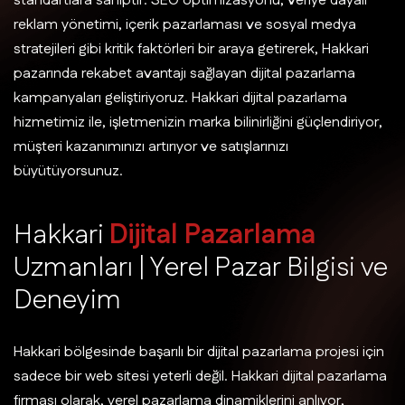
standartlara sahiptir. SEO optimizasyonu, veriye dayalı
reklam yönetimi, içerik pazarlaması ve sosyal medya
stratejileri gibi kritik faktörleri bir araya getirerek, Hakkari
pazarında rekabet avantajı sağlayan dijital pazarlama
kampanyaları geliştiriyoruz. Hakkari dijital pazarlama
hizmetimiz ile, işletmenizin marka bilinirliğini güçlendiriyor,
müşteri kazanımınızı artırıyor ve satışlarınızı
büyütüyorsunuz.
H
a
k
k
a
r
i
D
i
j
i
t
a
l
P
a
z
a
r
l
a
m
a
U
z
m
a
n
l
a
r
ı
|
Y
e
r
e
l
P
a
z
a
r
B
i
l
g
i
s
i
v
e
D
e
n
e
y
i
m
Hakkari bölgesinde başarılı bir dijital pazarlama projesi için
sadece bir web sitesi yeterli değil. Hakkari dijital pazarlama
firması olarak, yerel pazarlama dinamiklerini anlıyor,