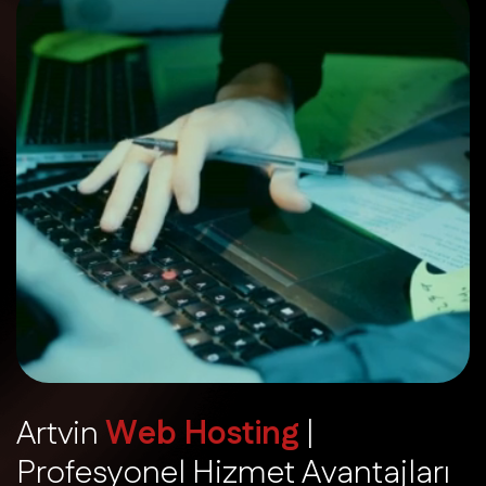
A
r
t
v
i
n
W
e
b
H
o
s
t
i
n
g
|
P
r
o
f
e
s
y
o
n
e
l
H
i
z
m
e
t
A
v
a
n
t
a
j
l
a
r
ı