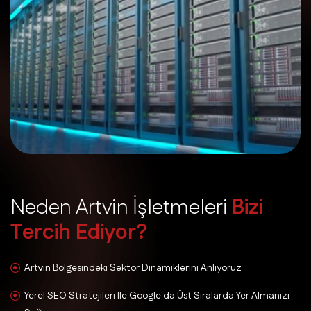
N
e
d
e
n
A
r
t
v
i
n
İ
ş
l
e
t
m
e
l
e
r
i
B
i
z
i
T
e
r
c
i
h
E
d
i
y
o
r
?
Artvin Bölgesindeki Sektör Dinamiklerini Anlıyoruz
Yerel SEO Stratejileri Ile Google'da Üst Sıralarda Yer Almanızı