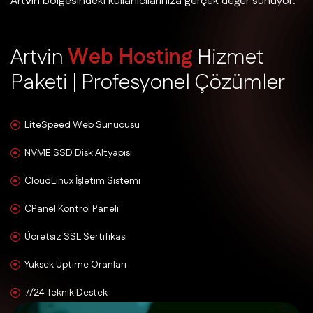
Artvin bölgesindeki kullanıcılarınıza gerçek değer sunuyor.
A
r
t
v
i
n
W
e
b
H
o
s
t
i
n
g
H
i
z
m
e
t
P
a
k
e
t
i
|
P
r
o
f
e
s
y
o
n
e
l
Ç
ö
z
ü
m
l
e
r
LiteSpeed Web Sunucusu
NVME SSD Disk Altyapısı
CloudLinux İşletim Sistemi
CPanel Kontrol Paneli
Ücretsiz SSL Sertifikası
Yüksek Uptime Oranları
7/24 Teknik Destek