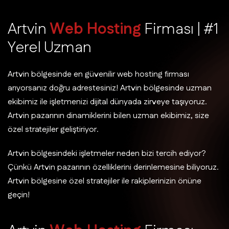
A
r
t
v
i
n
W
e
b
H
o
s
t
i
n
g
F
i
r
m
a
s
ı
|
#
1
Y
e
r
e
l
U
z
m
a
n
Artvin bölgesinde en güvenilir web hosting firması
arıyorsanız doğru adrestesiniz! Artvin bölgesinde uzman
ekibimiz ile işletmenizi dijital dünyada zirveye taşıyoruz.
Artvin pazarının dinamiklerini bilen uzman ekibimiz, size
özel stratejiler geliştiriyor.
Artvin bölgesindeki işletmeler neden bizi tercih ediyor?
Çünkü Artvin pazarının özelliklerini derinlemesine biliyoruz.
Artvin bölgesine özel stratejiler ile rakiplerinizin önüne
geçin!