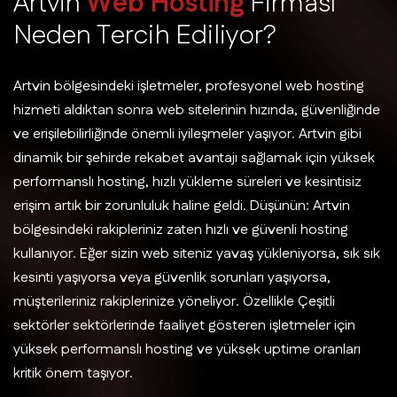
A
r
t
v
i
n
W
e
b
H
o
s
t
i
n
g
F
i
r
m
a
s
ı
N
e
d
e
n
T
e
r
c
i
h
E
d
i
l
i
y
o
r
?
Artvin bölgesindeki işletmeler, profesyonel web hosting
hizmeti aldıktan sonra web sitelerinin hızında, güvenliğinde
ve erişilebilirliğinde önemli iyileşmeler yaşıyor. Artvin gibi
dinamik bir şehirde rekabet avantajı sağlamak için yüksek
performanslı hosting, hızlı yükleme süreleri ve kesintisiz
erişim artık bir zorunluluk haline geldi. Düşünün: Artvin
bölgesindeki rakipleriniz zaten hızlı ve güvenli hosting
kullanıyor. Eğer sizin web siteniz yavaş yükleniyorsa, sık sık
kesinti yaşıyorsa veya güvenlik sorunları yaşıyorsa,
müşterileriniz rakiplerinize yöneliyor. Özellikle Çeşitli
sektörler sektörlerinde faaliyet gösteren işletmeler için
yüksek performanslı hosting ve yüksek uptime oranları
kritik önem taşıyor.