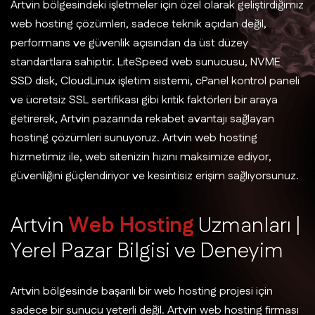
Artvin bölgesindeki işletmeler için özel olarak geliştirdiğimiz
web hosting çözümleri, sadece teknik açıdan değil,
performans ve güvenlik açısından da üst düzey
standartlara sahiptir. LiteSpeed web sunucusu, NVME
SSD disk, CloudLinux işletim sistemi, cPanel kontrol paneli
ve ücretsiz SSL sertifikası gibi kritik faktörleri bir araya
getirerek, Artvin pazarında rekabet avantajı sağlayan
hosting çözümleri sunuyoruz. Artvin web hosting
hizmetimiz ile, web sitenizin hızını maksimize ediyor,
güvenliğini güçlendiriyor ve kesintisiz erişim sağlıyorsunuz.
A
r
t
v
i
n
W
e
b
H
o
s
t
i
n
g
U
z
m
a
n
l
a
r
ı
|
Y
e
r
e
l
P
a
z
a
r
B
i
l
g
i
s
i
v
e
D
e
n
e
y
i
m
Artvin bölgesinde başarılı bir web hosting projesi için
sadece bir sunucu yeterli değil. Artvin web hosting firması