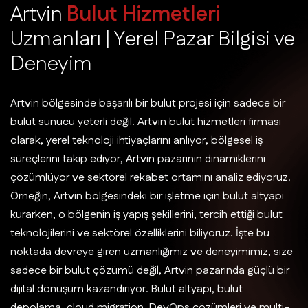
A
r
t
v
i
n
B
u
l
u
t
H
i
z
m
e
t
l
e
r
i
U
z
m
a
n
l
a
r
ı
|
Y
e
r
e
l
P
a
z
a
r
B
i
l
g
i
s
i
v
e
D
e
n
e
y
i
m
Artvin bölgesinde başarılı bir bulut projesi için sadece bir
bulut sunucu yeterli değil. Artvin bulut hizmetleri firması
olarak, yerel teknoloji ihtiyaçlarını anlıyor, bölgesel iş
süreçlerini takip ediyor, Artvin pazarının dinamiklerini
çözümlüyor ve sektörel rekabet ortamını analiz ediyoruz.
Örneğin, Artvin bölgesindeki bir işletme için bulut altyapı
kurarken, o bölgenin iş yapış şekillerini, tercih ettiği bulut
teknolojilerini ve sektörel özelliklerini biliyoruz. İşte bu
noktada devreye giren uzmanlığımız ve deneyimimiz, size
sadece bir bulut çözümü değil, Artvin pazarında güçlü bir
dijital dönüşüm kazandırıyor. Bulut altyapı, bulut
depolama, cloud migration, DevOps çözümleri ve multi-