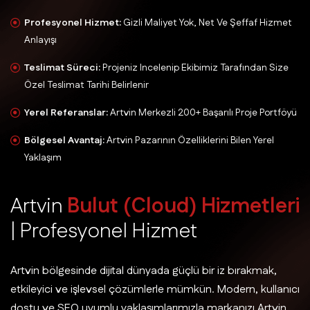
Profesyonel Hizmet:
Gizli Maliyet Yok, Net Ve Şeffaf Hizmet
Anlayışı
Teslimat Süreci:
Projeniz Incelenip Ekibimiz Tarafından Size
Özel Teslimat Tarihi Belirlenir
Yerel Referanslar:
Artvin Merkezli 200+ Başarılı Proje Portföyü
Bölgesel Avantaj:
Artvin Pazarının Özelliklerini Bilen Yerel
Yaklaşım
A
r
t
v
i
n
B
u
l
u
t
(
C
l
o
u
d
)
H
i
z
m
e
t
l
e
r
i
|
P
r
o
f
e
s
y
o
n
e
l
H
i
z
m
e
t
Artvin bölgesinde dijital dünyada güçlü bir iz bırakmak,
etkileyici ve işlevsel çözümlerle mümkün. Modern, kullanıcı
dostu ve SEO uyumlu yaklaşımlarımızla markanızı Artvin