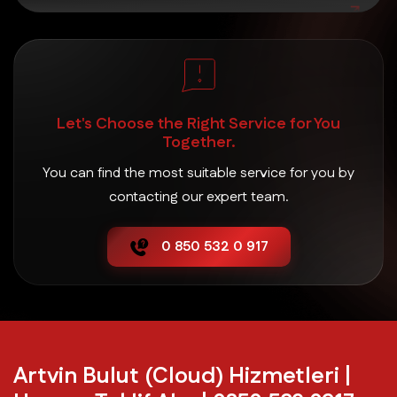
Merkez Bulut (Cloud) Hizmetleri
Murgul Bulut (Cloud) Hizmetleri
Let's Choose the Right Service for You
Şavşat Bulut (Cloud) Hizmetleri
Together.
You can find the most suitable service for you by
Yusufeli Bulut (Cloud) Hizmetleri
contacting our expert team.
0 850 532 0 917
Artvin Bulut (Cloud) Hizmetleri |