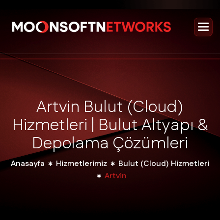
A
r
t
v
i
n
B
u
l
u
t
(
C
l
o
u
d
)
H
i
z
m
e
t
l
e
r
i
|
B
u
l
u
t
A
l
t
y
a
p
ı
&
D
e
p
o
l
a
m
a
Ç
ö
z
ü
m
l
e
r
i
Anasayfa
Hizmetlerimiz
Bulut (Cloud) Hizmetleri
Artvin