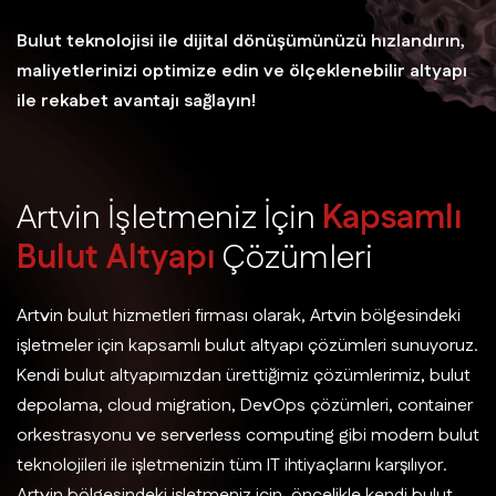
Bulut teknolojisi ile dijital dönüşümünüzü hızlandırın,
maliyetlerinizi optimize edin ve ölçeklenebilir altyapı
ile rekabet avantajı sağlayın!
A
r
t
v
i
n
İ
ş
l
e
t
m
e
n
i
z
İ
ç
i
n
K
a
p
s
a
m
l
ı
B
u
l
u
t
A
l
t
y
a
p
ı
Ç
ö
z
ü
m
l
e
r
i
Artvin bulut hizmetleri firması olarak, Artvin bölgesindeki
işletmeler için kapsamlı bulut altyapı çözümleri sunuyoruz.
Kendi bulut altyapımızdan ürettiğimiz çözümlerimiz, bulut
depolama, cloud migration, DevOps çözümleri, container
orkestrasyonu ve serverless computing gibi modern bulut
teknolojileri ile işletmenizin tüm IT ihtiyaçlarını karşılıyor.
Artvin bölgesindeki işletmeniz için, öncelikle kendi bulut