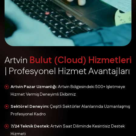
A
r
t
v
i
n
B
u
l
u
t
(
C
l
o
u
d
)
H
i
z
m
e
t
l
e
r
i
|
P
r
o
f
e
s
y
o
n
e
l
H
i
z
m
e
t
A
v
a
n
t
a
j
l
a
r
ı
Artvin Pazar Uzmanlığı:
Artvin Bölgesindeki 500+ Işletmeye
Hizmet Vermiş Deneyimli Ekibimiz
Sektörel Deneyim:
Çeşitli Sektörler Alanlarında Uzmanlaşmış
Profesyonel Kadro
7/24 Teknik Destek:
Artvin Saat Diliminde Kesintisiz Destek
Hizmeti