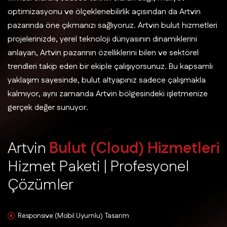
optimizasyonu ve ölçeklenebilirlik açısından da Artvin
pazarında öne çıkmanızı sağlıyoruz. Artvin bulut hizmetleri
projelerinizde, yerel teknoloji dünyasının dinamiklerini
anlayan, Artvin pazarının özelliklerini bilen ve sektörel
trendleri takip eden bir ekiple çalışıyorsunuz. Bu kapsamlı
yaklaşım sayesinde, bulut altyapınız sadece çalışmakla
kalmıyor, aynı zamanda Artvin bölgesindeki işletmenize
gerçek değer sunuyor.
A
r
t
v
i
n
B
u
l
u
t
(
C
l
o
u
d
)
H
i
z
m
e
t
l
e
r
i
H
i
z
m
e
t
P
a
k
e
t
i
|
P
r
o
f
e
s
y
o
n
e
l
Ç
ö
z
ü
m
l
e
r
Responsive (Mobil Uyumlu) Tasarım