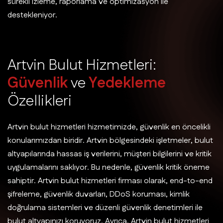
sürekli izleme, raporlama ve optimizasyon ile
destekleniyor.
A
r
t
v
i
n
B
u
l
u
t
H
i
z
m
e
t
l
e
r
i
:
G
ü
v
e
n
l
i
k
v
e
Y
e
d
e
k
l
e
m
e
Ö
z
e
l
l
i
k
l
e
r
i
Artvin bulut hizmetleri hizmetimizde, güvenlik en öncelikli
konularımızdan biridir. Artvin bölgesindeki işletmeler, bulut
altyapılarında hassas iş verilerini, müşteri bilgilerini ve kritik
uygulamalarını saklıyor. Bu nedenle, güvenlik kritik öneme
sahiptir. Artvin bulut hizmetleri firması olarak, end-to-end
şifreleme, güvenlik duvarları, DDoS koruması, kimlik
doğrulama sistemleri ve düzenli güvenlik denetimleri ile
bulut altyapınızı koruyoruz. Ayrıca, Artvin bulut hizmetleri