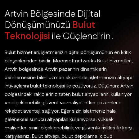
A
r
t
v
i
n
B
ö
l
g
e
s
i
n
d
e
D
i
j
i
t
a
l
D
ö
n
ü
ş
ü
m
ü
n
ü
z
ü
B
u
l
u
t
T
e
k
n
o
l
o
j
i
s
i
i
l
e
G
ü
ç
l
e
n
d
i
r
i
n
!
Bulut hizmetleri, işletmenizin dijital dönüşümünün en kritik
bileşenlerinden biridir. Moonsoftnetworks Bulut Hizmetleri,
Artvin bölgesinde Artvin pazarının dinamiklerini
derinlemesine bilen uzman ekibimizle, işletmenizin altyapı
ihtiyaçlarını bulut teknolojisi ile çözüyoruz. Düşünün: Artvin
bölgesindeki rakipleriniz zaten bulut altyapılarını kullanıyor
ve ölçeklenebilir, güvenli ve maliyet etkin çözümlerle
rekabet avantajı sağlıyor. Eğer sizin işletmeniz hala
geleneksel sunucu altyapıları kullanıyorsa, yüksek
maliyetler, sınırlı ölçeklenebilirlik ve güvenlik riskleri ile karşı
karşıyasınız. Bulut altyapı, bulut depolama, cloud