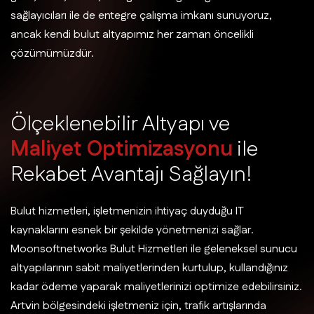
sağlayıcıları ile de entegre çalışma imkanı sunuyoruz,
ancak kendi bulut altyapımız her zaman öncelikli
çözümümüzdür.
Ö
l
ç
e
k
l
e
n
e
b
i
l
i
r
A
l
t
y
a
p
ı
v
e
M
a
l
i
y
e
t
O
p
t
i
m
i
z
a
s
y
o
n
u
i
l
e
R
e
k
a
b
e
t
A
v
a
n
t
a
j
ı
S
a
ğ
l
a
y
ı
n
!
Bulut hizmetleri, işletmenizin ihtiyaç duyduğu IT
kaynaklarını esnek bir şekilde yönetmenizi sağlar.
Moonsoftnetworks Bulut Hizmetleri ile geleneksel sunucu
altyapılarının sabit maliyetlerinden kurtulup, kullandığınız
kadar ödeme yaparak maliyetlerinizi optimize edebilirsiniz.
Artvin bölgesindeki işletmeniz için, trafik artışlarında