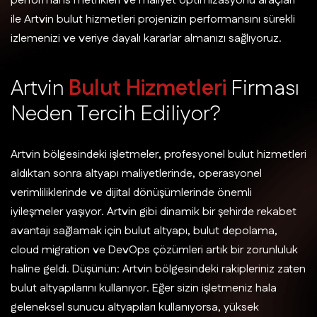
performans metrikleri ve maliyet optimizasyonu araçları
ile Artvin bulut hizmetleri projenizin performansını sürekli
izlemenizi ve veriye dayalı kararlar almanızı sağlıyoruz.
A
r
t
v
i
n
B
u
l
u
t
H
i
z
m
e
t
l
e
r
i
F
i
r
m
a
s
ı
N
e
d
e
n
T
e
r
c
i
h
E
d
i
l
i
y
o
r
?
Artvin bölgesindeki işletmeler, profesyonel bulut hizmetleri
aldıktan sonra altyapı maliyetlerinde, operasyonel
verimliliklerinde ve dijital dönüşümlerinde önemli
iyileşmeler yaşıyor. Artvin gibi dinamik bir şehirde rekabet
avantajı sağlamak için bulut altyapı, bulut depolama,
cloud migration ve DevOps çözümleri artık bir zorunluluk
haline geldi. Düşünün: Artvin bölgesindeki rakipleriniz zaten
bulut altyapılarını kullanıyor. Eğer sizin işletmeniz hala
geleneksel sunucu altyapıları kullanıyorsa, yüksek