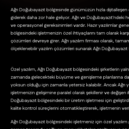
Ağrı Doğubayazıt bölgesinde günümüzün hızla dijitalleşen 
giderek daha zor hale geliyor. Ağrı ve Doğubayazıt'ndeki her
ve operasyonel gereksinimleri vardır. Hazır yazılımlar gene
bölgesindeki işletmenizin özel ihtiyaçlarını tam olarak karş
çözümleri devreye girer. Ağrı yazılım firması olarak, tam
ölçeklenebilir yazılım çözümleri sunarak Ağrı Doğubayazıt b
Özel yazılım, Ağrı Doğubayazıt bölgesindeki şirketlerin yal
zamanda gelecekteki büyüme ve genişleme planlarına da uy
yoksun olduğu için zamanla yetersiz kalabilir. Ancak Ağrı yaz
işletmenizin gelişimine paralel olarak şekillenir ve değişen
Doğubayazıt bölgesindeki bir üretim işletmesi için geliştir
kalite kontrol süreçlerini otomatikleştirerek, işletmenin veri
Ağrı Doğubayazıt bölgesindeki işletmeniz için özel yazılım g