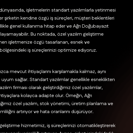
dünyasında, işletmelerin standart yazılımlarla yetinmesi
 şirketin kendine özgü iş süreçleri, müşteri beklentileri
llikle genel kullanıma hitap eder ve Ağrı Doğubayazıt
ılayamayabilir. Bu noktada, özel yazılım geliştirme
amen işletmenize özgü tasarlanan, esnek ve
ölgesindeki iş süreçlerinizi optimize ediyoruz.
nızca mevcut ihtiyaçlarını karşılamakla kalmaz, aynı
um sağlar. Standart yazılımlar genellikle esneklikten
ılım firması olarak geliştirdiğimiz özel yazılımlar,
 ihtiyaçlara kolayca adapte olur. Örneğin, Ağrı
diğimiz özel yazılım, stok yönetimi, üretim planlama ve
mliliğini artırıyor ve hata oranlarını düşürüyor.
eliştirme hizmetimiz, iş süreçlerinizi otomatikleştirerek