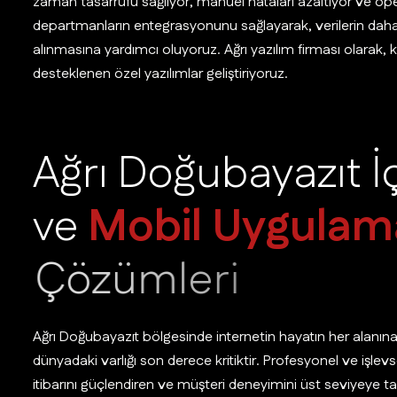
zaman tasarrufu sağlıyor, manuel hataları azaltıyor ve operasy
departmanların entegrasyonunu sağlayarak, verilerin daha sağ
alınmasına yardımcı oluyoruz. Ağrı yazılım firması olarak, 
desteklenen özel yazılımlar geliştiriyoruz.
A
ğ
r
ı
D
o
ğ
u
b
a
y
a
z
ı
t
İ
v
e
M
o
b
i
l
U
y
g
u
l
a
m
Ç
ö
z
ü
m
l
e
r
i
Ağrı Doğubayazıt bölgesinde internetin hayatın her alanına
dünyadaki varlığı son derece kritiktir. Profesyonel ve işle
itibarını güçlendiren ve müşteri deneyimini üst seviyeye taş