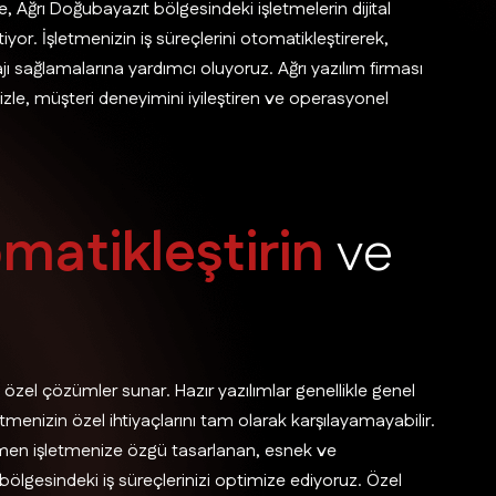
 Ağrı Doğubayazıt bölgesindeki işletmelerin dijital
r. İşletmenizin iş süreçlerini otomatikleştirerek,
ajı sağlamalarına yardımcı oluyoruz. Ağrı yazılım firması
mizle, müşteri deneyimini iyileştiren ve operasyonel
o
m
a
t
i
k
l
e
ş
t
i
r
i
n
v
e
a özel çözümler sunar. Hazır yazılımlar genellikle genel
menizin özel ihtiyaçlarını tam olarak karşılayamayabilir.
men işletmenize özgü tasarlanan, esnek ve
bölgesindeki iş süreçlerinizi optimize ediyoruz. Özel