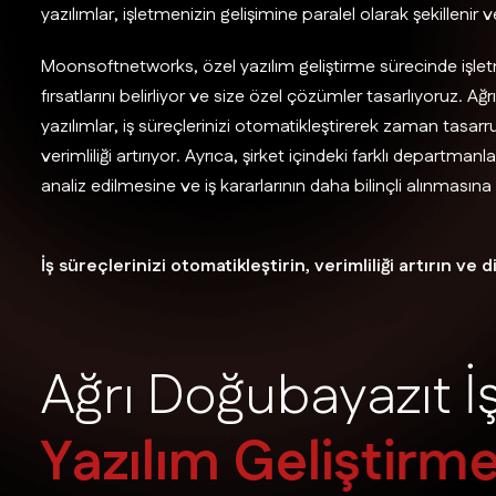
yazılımlar, işletmenizin gelişimine paralel olarak şekillenir
Moonsoftnetworks, özel yazılım geliştirme sürecinde işletme
fırsatlarını belirliyor ve size özel çözümler tasarlıyoruz. Ağ
yazılımlar, iş süreçlerinizi otomatikleştirerek zaman tasar
verimliliği artırıyor. Ayrıca, şirket içindeki farklı departma
analiz edilmesine ve iş kararlarının daha bilinçli alınmasın
İş süreçlerinizi otomatikleştirin, verimliliği artırın 
A
ğ
r
ı
D
o
ğ
u
b
a
y
a
z
ı
t
İ
Y
a
z
ı
l
ı
m
G
e
l
i
ş
t
i
r
m