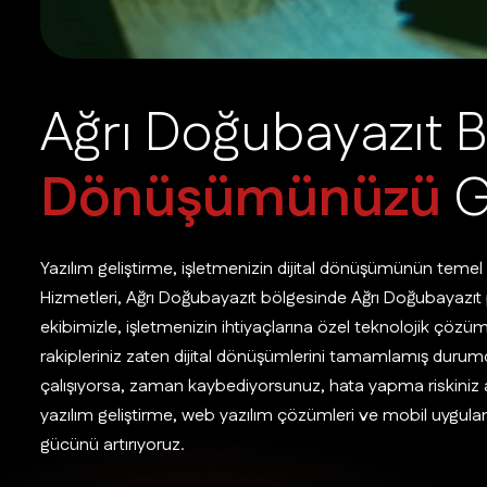
A
ğ
r
ı
D
o
ğ
u
b
a
y
a
z
ı
t
B
D
ö
n
ü
ş
ü
m
ü
n
ü
z
ü
Yazılım geliştirme, işletmenizin dijital dönüşümünün temel
Hizmetleri, Ağrı Doğubayazıt bölgesinde Ağrı Doğubayazıt 
ekibimizle, işletmenizin ihtiyaçlarına özel teknolojik çöz
rakipleriniz zaten dijital dönüşümlerini tamamlamış durumd
çalışıyorsa, zaman kaybediyorsunuz, hata yapma riskiniz 
yazılım geliştirme, web yazılım çözümleri ve mobil uygula
gücünü artırıyoruz.