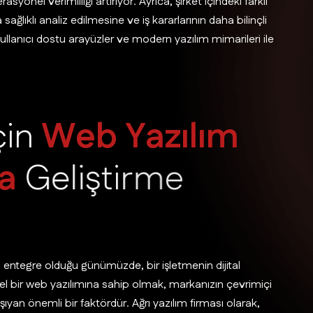
onel verimliliği artırıyor. Ayrıca, şirket içindeki farklı
lıklı analiz edilmesine ve iş kararlarının daha bilinçli
kullanıcı dostu arayüzler ve modern yazılım mimarileri ile
ç
i
n
W
e
b
Y
a
z
ı
l
ı
m
a
G
e
l
i
ş
t
i
r
m
e
 entegre olduğu günümüzde, bir işletmenin dijital
vsel bir web yazılımına sahip olmak, markanızın çevrimiçi
ıyan önemli bir faktördür. Ağrı yazılım firması olarak,