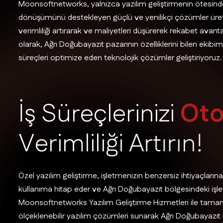
Moonsoftnetworks, yalnızca yazılım geliştirmenin ötesinde,
dönüşümünü destekleyen güçlü ve yenilikçi çözümler üretiyo
verimliliği artırarak ve maliyetleri düşürerek rekabet avant
olarak, Ağrı Doğubayazıt pazarının özelliklerini bilen ekibi
süreçleri optimize eden teknolojik çözümler geliştiriyoruz.
İ
ş
S
ü
r
e
ç
l
e
r
i
n
i
z
i
O
t
V
e
r
i
m
l
i
l
i
ğ
i
A
r
t
ı
r
ı
n
!
Özel yazılım geliştirme, işletmenizin benzersiz ihtiyaçların
kullanıma hitap eder ve Ağrı Doğubayazıt bölgesindeki işlet
Moonsoftnetworks Yazılım Geliştirme Hizmetleri ile tama
ölçeklenebilir yazılım çözümleri sunarak Ağrı Doğubayazıt 