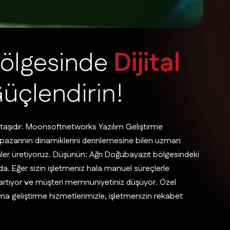
ö
l
g
e
s
i
n
d
e
D
i
j
i
t
a
l
G
ü
ç
l
e
n
d
i
r
i
n
!
 taşıdır. Moonsoftnetworks Yazılım Geliştirme
pazarının dinamiklerini derinlemesine bilen uzman
ümler üretiyoruz. Düşünün: Ağrı Doğubayazıt bölgesindeki
a. Eğer sizin işletmeniz hala manuel süreçlerle
artıyor ve müşteri memnuniyetiniz düşüyor. Özel
ma geliştirme hizmetlerimizle, işletmenizin rekabet