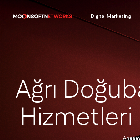
Digital Marketing
A
ğ
r
ı
D
o
ğ
u
b
H
i
z
m
e
t
l
e
r
i
Anasa