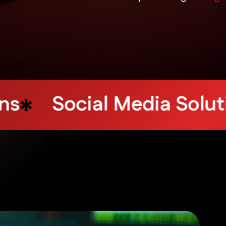
ting
Design Services