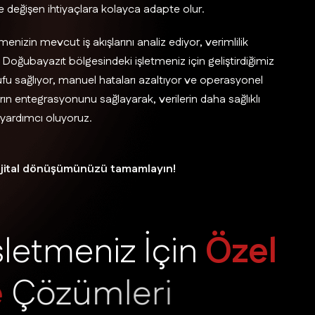
 ve değişen ihtiyaçlara kolayca adapte olur.
nizin mevcut iş akışlarını analiz ediyor, verimlilik
rı Doğubayazıt bölgesindeki işletmeniz için geliştirdiğimiz
rufu sağlıyor, manuel hataları azaltıyor ve operasyonel
nların entegrasyonunu sağlayarak, verilerin daha sağlıklı
a yardımcı oluyoruz.
ve dijital dönüşümünüzü tamamlayın!
ş
l
e
t
m
e
n
i
z
İ
ç
i
n
Ö
z
e
l
e
Ç
ö
z
ü
m
l
e
r
i