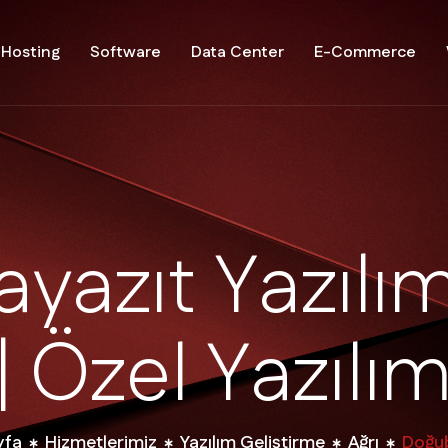
Hosting
Software
Data Center
E-Commerce
a
y
a
z
ı
t
Y
a
z
ı
l
ı
|
Ö
z
e
l
Y
a
z
ı
l
ı
yfa
Hizmetlerimiz
Yazılım Geliştirme
Ağrı
Doğub