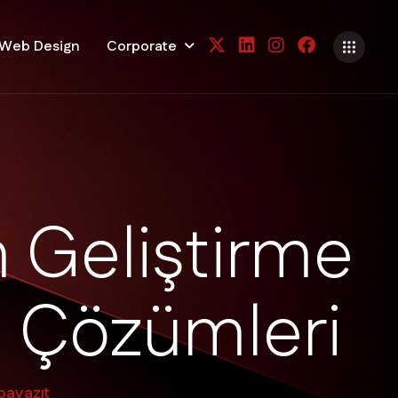
Web Design
Corporate
m
G
e
l
i
ş
t
i
r
m
e
m
Ç
ö
z
ü
m
l
e
r
i
ayazıt