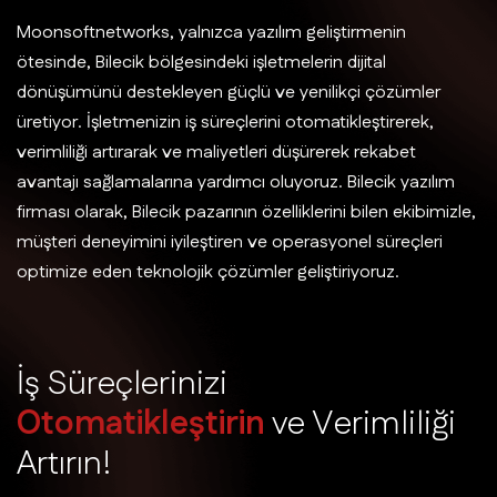
Moonsoftnetworks, yalnızca yazılım geliştirmenin
ötesinde, Bilecik bölgesindeki işletmelerin dijital
dönüşümünü destekleyen güçlü ve yenilikçi çözümler
üretiyor. İşletmenizin iş süreçlerini otomatikleştirerek,
verimliliği artırarak ve maliyetleri düşürerek rekabet
avantajı sağlamalarına yardımcı oluyoruz. Bilecik yazılım
firması olarak, Bilecik pazarının özelliklerini bilen ekibimizle,
müşteri deneyimini iyileştiren ve operasyonel süreçleri
optimize eden teknolojik çözümler geliştiriyoruz.
İ
ş
S
ü
r
e
ç
l
e
r
i
n
i
z
i
O
t
o
m
a
t
i
k
l
e
ş
t
i
r
i
n
v
e
V
e
r
i
m
l
i
l
i
ğ
i
A
r
t
ı
r
ı
n
!