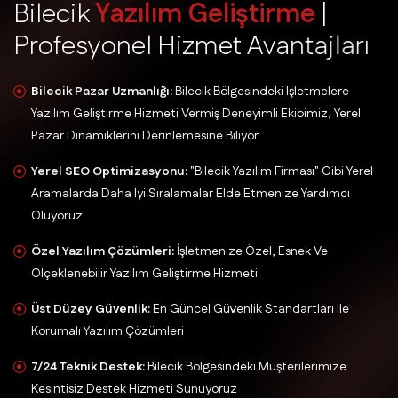
B
i
l
e
c
i
k
Y
a
z
ı
l
ı
m
G
e
l
i
ş
t
i
r
m
e
|
P
r
o
f
e
s
y
o
n
e
l
H
i
z
m
e
t
A
v
a
n
t
a
j
l
a
r
ı
Bilecik Pazar Uzmanlığı:
Bilecik Bölgesindeki Işletmelere
Yazılım Geliştirme Hizmeti Vermiş Deneyimli Ekibimiz, Yerel
Pazar Dinamiklerini Derinlemesine Biliyor
Yerel SEO Optimizasyonu:
"Bilecik Yazılım Firması" Gibi Yerel
Aramalarda Daha Iyi Sıralamalar Elde Etmenize Yardımcı
Oluyoruz
Özel Yazılım Çözümleri:
İşletmenize Özel, Esnek Ve
Ölçeklenebilir Yazılım Geliştirme Hizmeti
Üst Düzey Güvenlik:
En Güncel Güvenlik Standartları Ile
Korumalı Yazılım Çözümleri
7/24 Teknik Destek:
Bilecik Bölgesindeki Müşterilerimize
Kesintisiz Destek Hizmeti Sunuyoruz