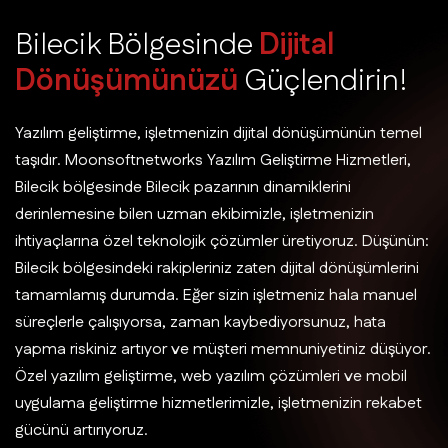
B
i
l
e
c
i
k
B
ö
l
g
e
s
i
n
d
e
D
i
j
i
t
a
l
D
ö
n
ü
ş
ü
m
ü
n
ü
z
ü
G
ü
ç
l
e
n
d
i
r
i
n
!
Yazılım geliştirme, işletmenizin dijital dönüşümünün temel
taşıdır. Moonsoftnetworks Yazılım Geliştirme Hizmetleri,
Bilecik bölgesinde Bilecik pazarının dinamiklerini
derinlemesine bilen uzman ekibimizle, işletmenizin
ihtiyaçlarına özel teknolojik çözümler üretiyoruz. Düşünün:
Bilecik bölgesindeki rakipleriniz zaten dijital dönüşümlerini
tamamlamış durumda. Eğer sizin işletmeniz hala manuel
süreçlerle çalışıyorsa, zaman kaybediyorsunuz, hata
yapma riskiniz artıyor ve müşteri memnuniyetiniz düşüyor.
Özel yazılım geliştirme, web yazılım çözümleri ve mobil
uygulama geliştirme hizmetlerimizle, işletmenizin rekabet
gücünü artırıyoruz.