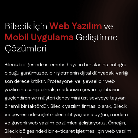
B
i
l
e
c
i
k
İ
ç
i
n
W
e
b
Y
a
z
ı
l
ı
m
v
e
M
o
b
i
l
U
y
g
u
l
a
m
a
G
e
l
i
ş
t
i
r
m
e
Ç
ö
z
ü
m
l
e
r
i
Bilecik bölgesinde internetin hayatın her alanına entegre
olduğu günümüzde, bir işletmenin dijital dünyadaki varlığı
son derece kritiktir. Profesyonel ve işlevsel bir web
yazılımına sahip olmak, markanızın çevrimiçi itibarını
güçlendiren ve müşteri deneyimini üst seviyeye taşıyan
önemli bir faktördür. Bilecik yazılım firması olarak, Bilecik
ve çevresi'ndeki işletmelerin ihtiyaçlarına uygun, modern
ve güvenli web yazılım çözümleri geliştiriyoruz. Örneğin,
Bilecik bölgesindeki bir e-ticaret işletmesi için web yazılım