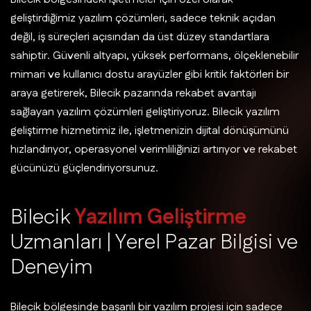
geliştirdiğimiz yazılım çözümleri, sadece teknik açıdan
değil, iş süreçleri açısından da üst düzey standartlara
sahiptir. Güvenli altyapı, yüksek performans, ölçeklenebilir
mimari ve kullanıcı dostu arayüzler gibi kritik faktörleri bir
araya getirerek, Bilecik pazarında rekabet avantajı
sağlayan yazılım çözümleri geliştiriyoruz. Bilecik yazılım
geliştirme hizmetimiz ile, işletmenizin dijital dönüşümünü
hızlandırıyor, operasyonel verimliliğinizi artırıyor ve rekabet
gücünüzü güçlendiriyorsunuz.
B
i
l
e
c
i
k
Y
a
z
ı
l
ı
m
G
e
l
i
ş
t
i
r
m
e
U
z
m
a
n
l
a
r
ı
|
Y
e
r
e
l
P
a
z
a
r
B
i
l
g
i
s
i
v
e
D
e
n
e
y
i
m
Bilecik bölgesinde başarılı bir yazılım projesi için sadece