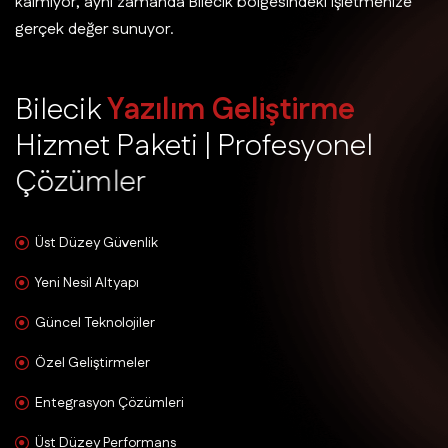
kalmıyor, aynı zamanda Bilecik bölgesindeki işletmenize
gerçek değer sunuyor.
B
i
l
e
c
i
k
Y
a
z
ı
l
ı
m
G
e
l
i
ş
t
i
r
m
e
H
i
z
m
e
t
P
a
k
e
t
i
|
P
r
o
f
e
s
y
o
n
e
l
Ç
ö
z
ü
m
l
e
r
Üst Düzey Güvenlik
Yeni Nesil Altyapı
Güncel Teknolojiler
Özel Geliştirmeler
Entegrasyon Çözümleri
Üst Düzey Performans