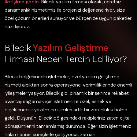
iletişime geçin
. Bilecik yazılım firması olarak, ücretsiz
danışmanlık hizmetimiz ile projenizi değerlendiriyor, size
özel çözüm önerileri sunuyor ve bütçenize uygun paketler
hazırlıyoruz.
B
i
l
e
c
i
k
Y
a
z
ı
l
ı
m
G
e
l
i
ş
t
i
r
m
e
F
i
r
m
a
s
ı
N
e
d
e
n
T
e
r
c
i
h
E
d
i
l
i
y
o
r
?
Bilecik bölgesindeki işletmeler, özel yazılım geliştirme
hizmeti aldıktan sonra operasyonel verimliliklerinde önemli
iyileşmeler yaşıyor. Bilecik gibi dinamik bir şehirde rekabet
avantajı sağlamak için işletmenize özel, esnek ve
ölçeklenebilir yazılım çözümleri artık bir zorunluluk haline
geldi. Düşünün: Bilecik bölgesindeki rakipleriniz zaten dijital
dönüşümlerini tamamlamış durumda. Eğer sizin işletmeniz
hala manuel süreçlerle çalışıyorsa, zaman