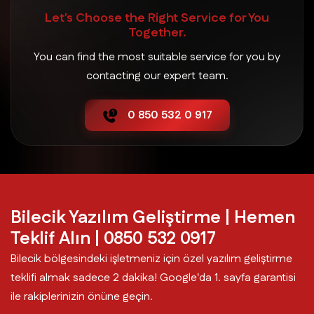
Let's Choose the Right Service for You
Söğüt Yazılım Geliştirme
Together.
You can find the most suitable service for you by
Yenipazar Yazılım Geliştirme
contacting our expert team.
0 850 532 0 917
Bilecik Yazılım Geliştirme | Hemen
Teklif Alın | 0850 532 0917
Bilecik bölgesindeki işletmeniz için özel yazılım geliştirme
teklifi almak sadece 2 dakika! Google'da 1. sayfa garantisi
ile rakiplerinizin önüne geçin.