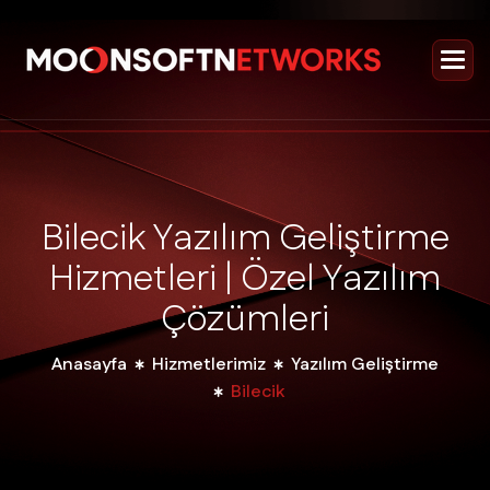
B
i
l
e
c
i
k
Y
a
z
ı
l
ı
m
G
e
l
i
ş
t
i
r
m
e
H
i
z
m
e
t
l
e
r
i
|
Ö
z
e
l
Y
a
z
ı
l
ı
m
Ç
ö
z
ü
m
l
e
r
i
Anasayfa
Hizmetlerimiz
Yazılım Geliştirme
Bilecik