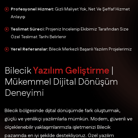
Profesyonel Hizmet:
Gizli Maliyet Yok, Net Ve Şeffaf Hizmet
Anlayışı
Teslimat Süreci:
Projeniz Incelenip Ekibimiz Tarafından Size
Özel Teslimat Tarihi Belirlenir
Yerel Referanslar:
Bilecik Merkezli Başarılı Yazılım Projelerimiz
B
i
l
e
c
i
k
Y
a
z
ı
l
ı
m
G
e
l
i
ş
t
i
r
m
e
|
M
ü
k
e
m
m
e
l
D
i
j
i
t
a
l
D
ö
n
ü
ş
ü
m
D
e
n
e
y
i
m
i
Bilecik bölgesinde dijital dönüşümde fark oluşturmak,
güçlü ve yenilikçi yazılımlarla mümkün. Modern, güvenli ve
ölçeklenebilir yaklaşımlarımızla işletmenizi Bilecik
pazarında en iyi şekilde destekliyoruz. Özel yazılım