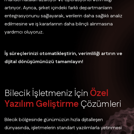
artırıyor. Ayrıca, şirket içindeki farklı departmanların
entegrasyonunu sağlayarak, verilerin daha sağlıklı analiz
edilmesine ve iş kararlarının daha bilinçli alınmasına
yardımcı oluyoruz.
İş süreçlerinizi otomatikleştirin, verimliliği artırın ve
dijital dönüşümünüzü tamamlayın!
B
i
l
e
c
i
k
İ
ş
l
e
t
m
e
n
i
z
İ
ç
i
n
Ö
z
e
l
Y
a
z
ı
l
ı
m
G
e
l
i
ş
t
i
r
m
e
Ç
ö
z
ü
m
l
e
r
i
Bilecik bölgesinde günümüzün hızla dijitalleşen
dünyasında, işletmelerin standart yazılımlarla yetinmesi