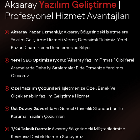
A
k
s
a
r
a
y
Y
a
z
ı
l
ı
m
G
e
l
i
ş
t
i
r
m
e
|
P
r
o
f
e
s
y
o
n
e
l
H
i
z
m
e
t
A
v
a
n
t
a
j
l
a
r
ı
Aksaray Pazar Uzmanlığı:
Aksaray Bölgesindeki Işletmelere
Yazılım Geliştirme Hizmeti Vermiş Deneyimli Ekibimiz, Yerel
Pazar Dinamiklerini Derinlemesine Biliyor
Yerel SEO Optimizasyonu:
"Aksaray Yazılım Firması" Gibi Yerel
Aramalarda Daha Iyi Sıralamalar Elde Etmenize Yardımcı
Oluyoruz
Özel Yazılım Çözümleri:
İşletmenize Özel, Esnek Ve
Ölçeklenebilir Yazılım Geliştirme Hizmeti
Üst Düzey Güvenlik:
En Güncel Güvenlik Standartları Ile
Korumalı Yazılım Çözümleri
7/24 Teknik Destek:
Aksaray Bölgesindeki Müşterilerimize
Kesintisiz Destek Hizmeti Sunuyoruz