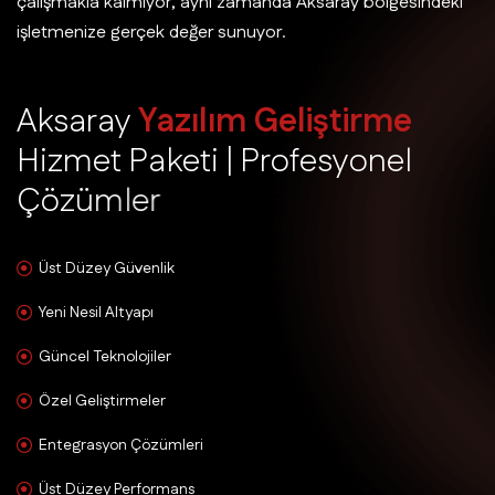
çalışmakla kalmıyor, aynı zamanda Aksaray bölgesindeki
işletmenize gerçek değer sunuyor.
A
k
s
a
r
a
y
Y
a
z
ı
l
ı
m
G
e
l
i
ş
t
i
r
m
e
H
i
z
m
e
t
P
a
k
e
t
i
|
P
r
o
f
e
s
y
o
n
e
l
Ç
ö
z
ü
m
l
e
r
Üst Düzey Güvenlik
Yeni Nesil Altyapı
Güncel Teknolojiler
Özel Geliştirmeler
Entegrasyon Çözümleri
Üst Düzey Performans