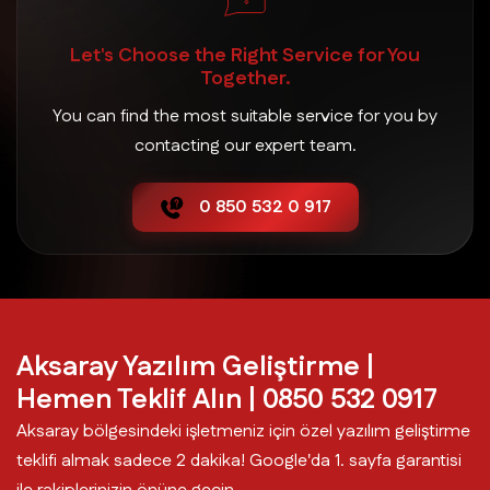
Let's Choose the Right Service for You
Sarıyahşi Yazılım Geliştirme
Together.
You can find the most suitable service for you by
contacting our expert team.
0 850 532 0 917
Aksaray Yazılım Geliştirme |
Hemen Teklif Alın | 0850 532 0917
Aksaray bölgesindeki işletmeniz için özel yazılım geliştirme
teklifi almak sadece 2 dakika! Google'da 1. sayfa garantisi