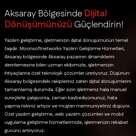
A
k
s
a
r
a
y
B
ö
l
g
e
s
i
n
d
e
D
i
j
i
t
a
l
D
ö
n
ü
ş
ü
m
ü
n
ü
z
ü
G
ü
ç
l
e
n
d
i
r
i
n
!
Yazılım geliştirme, işletmenizin dijital dönüşümünün temel
taşıdır. Moonsoftnetworks Yazılım Geliştirme Hizmetleri,
Aksaray bölgesinde Aksaray pazarının dinamiklerini
derinlemesine bilen uzman ekibimizle, işletmenizin
ihtiyaçlarına özel teknolojik çözümler üretiyoruz. Düşünün:
Aksaray bölgesindeki rakipleriniz zaten dijital dönüşümlerini
tamamlamış durumda. Eğer sizin işletmeniz hala manuel
süreçlerle çalışıyorsa, zaman kaybediyorsunuz, hata
yapma riskiniz artıyor ve müşteri memnuniyetiniz düşüyor.
Özel yazılım geliştirme, web yazılım çözümleri ve mobil
uygulama geliştirme hizmetlerimizle, işletmenizin rekabet
gücünü artırıyoruz.