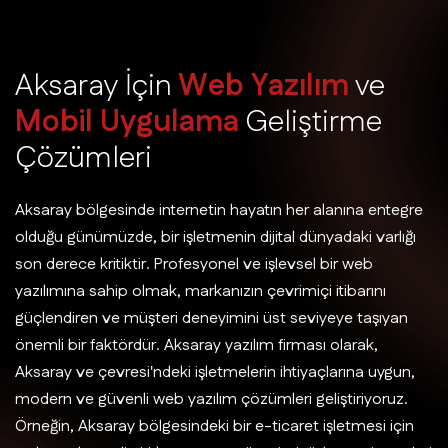
A
k
s
a
r
a
y
İ
ç
i
n
W
e
b
Y
a
z
ı
l
ı
m
v
e
M
o
b
i
l
U
y
g
u
l
a
m
a
G
e
l
i
ş
t
i
r
m
e
Ç
ö
z
ü
m
l
e
r
i
Aksaray bölgesinde internetin hayatın her alanına entegre
olduğu günümüzde, bir işletmenin dijital dünyadaki varlığı
son derece kritiktir. Profesyonel ve işlevsel bir web
yazılımına sahip olmak, markanızın çevrimiçi itibarını
güçlendiren ve müşteri deneyimini üst seviyeye taşıyan
önemli bir faktördür. Aksaray yazılım firması olarak,
Aksaray ve çevresi'ndeki işletmelerin ihtiyaçlarına uygun,
modern ve güvenli web yazılım çözümleri geliştiriyoruz.
Örneğin, Aksaray bölgesindeki bir e-ticaret işletmesi için