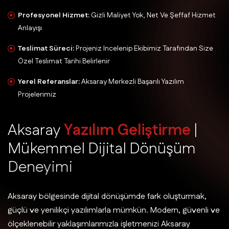
Profesyonel Hizmet:
Gizli Maliyet Yok, Net Ve Şeffaf Hizmet
Anlayışı
Teslimat Süreci:
Projeniz Incelenip Ekibimiz Tarafından Size
Özel Teslimat Tarihi Belirlenir
Yerel Referanslar:
Aksaray Merkezli Başarılı Yazılım
Projelerimiz
A
k
s
a
r
a
y
Y
a
z
ı
l
ı
m
G
e
l
i
ş
t
i
r
m
e
|
M
ü
k
e
m
m
e
l
D
i
j
i
t
a
l
D
ö
n
ü
ş
ü
m
D
e
n
e
y
i
m
i
Aksaray bölgesinde dijital dönüşümde fark oluşturmak,
güçlü ve yenilikçi yazılımlarla mümkün. Modern, güvenli ve
ölçeklenebilir yaklaşımlarımızla işletmenizi Aksaray