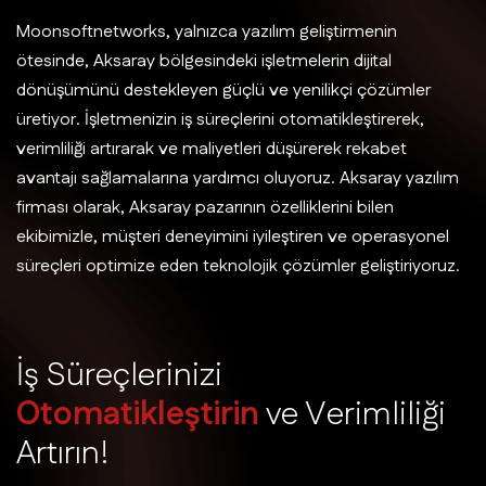
Moonsoftnetworks, yalnızca yazılım geliştirmenin
ötesinde, Aksaray bölgesindeki işletmelerin dijital
dönüşümünü destekleyen güçlü ve yenilikçi çözümler
üretiyor. İşletmenizin iş süreçlerini otomatikleştirerek,
verimliliği artırarak ve maliyetleri düşürerek rekabet
avantajı sağlamalarına yardımcı oluyoruz. Aksaray yazılım
firması olarak, Aksaray pazarının özelliklerini bilen
ekibimizle, müşteri deneyimini iyileştiren ve operasyonel
süreçleri optimize eden teknolojik çözümler geliştiriyoruz.
İ
ş
S
ü
r
e
ç
l
e
r
i
n
i
z
i
O
t
o
m
a
t
i
k
l
e
ş
t
i
r
i
n
v
e
V
e
r
i
m
l
i
l
i
ğ
i
A
r
t
ı
r
ı
n
!