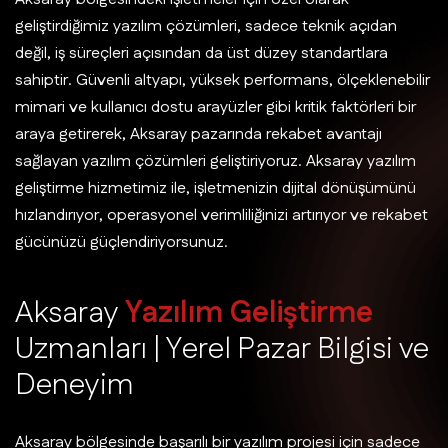
geliştirdiğimiz yazılım çözümleri, sadece teknik açıdan
değil, iş süreçleri açısından da üst düzey standartlara
sahiptir. Güvenli altyapı, yüksek performans, ölçeklenebilir
mimari ve kullanıcı dostu arayüzler gibi kritik faktörleri bir
araya getirerek, Aksaray pazarında rekabet avantajı
sağlayan yazılım çözümleri geliştiriyoruz. Aksaray yazılım
geliştirme hizmetimiz ile, işletmenizin dijital dönüşümünü
hızlandırıyor, operasyonel verimliliğinizi artırıyor ve rekabet
gücünüzü güçlendiriyorsunuz.
A
k
s
a
r
a
y
Y
a
z
ı
l
ı
m
G
e
l
i
ş
t
i
r
m
e
U
z
m
a
n
l
a
r
ı
|
Y
e
r
e
l
P
a
z
a
r
B
i
l
g
i
s
i
v
e
D
e
n
e
y
i
m
Aksaray bölgesinde başarılı bir yazılım projesi için sadece