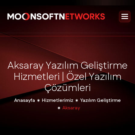
A
k
s
a
r
a
y
Y
a
z
ı
l
ı
m
G
e
l
i
ş
t
i
r
m
e
H
i
z
m
e
t
l
e
r
i
|
Ö
z
e
l
Y
a
z
ı
l
ı
m
Ç
ö
z
ü
m
l
e
r
i
Anasayfa
Hizmetlerimiz
Yazılım Geliştirme
Aksaray