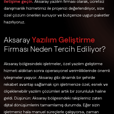
iletişime geçin
. Aksaray yazılım firması olarak, ücretsiz
danışmanlık hizmetimiz ile projenizi değerlendiriyor, size
özel çözüm önerileri sunuyor ve bütçenize uygun paketler
hazırlıyoruz.
A
k
s
a
r
a
y
Y
a
z
ı
l
ı
m
G
e
l
i
ş
t
i
r
m
e
F
i
r
m
a
s
ı
N
e
d
e
n
T
e
r
c
i
h
E
d
i
l
i
y
o
r
?
Aksaray bölgesindeki işletmeler, özel yazılım geliştirme
hizmeti aldıktan sonra operasyonel verimliliklerinde önemli
iyileşmeler yaşıyor. Aksaray gibi dinamik bir şehirde
rekabet avantajı sağlamak için işletmenize özel, esnek ve
ölçeklenebilir yazılım çözümleri artık bir zorunluluk haline
geldi. Düşünün: Aksaray bölgesindeki rakipleriniz zaten
dijital dönüşümlerini tamamlamış durumda. Eğer sizin
işletmeniz hala manuel süreçlerle çalışıyorsa, zaman