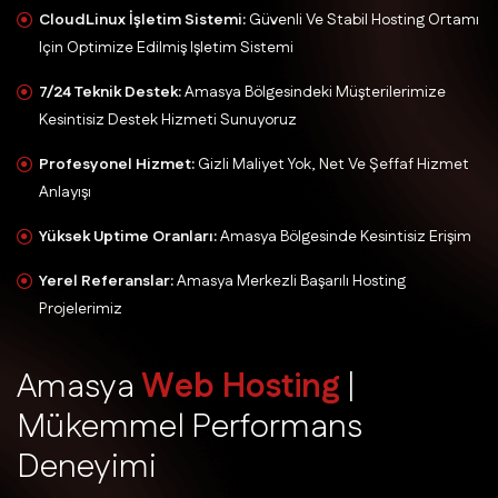
CloudLinux İşletim Sistemi:
Güvenli Ve Stabil Hosting Ortamı
Için Optimize Edilmiş Işletim Sistemi
7/24 Teknik Destek:
Amasya Bölgesindeki Müşterilerimize
Kesintisiz Destek Hizmeti Sunuyoruz
Profesyonel Hizmet:
Gizli Maliyet Yok, Net Ve Şeffaf Hizmet
Anlayışı
Yüksek Uptime Oranları:
Amasya Bölgesinde Kesintisiz Erişim
Yerel Referanslar:
Amasya Merkezli Başarılı Hosting
Projelerimiz
A
m
a
s
y
a
W
e
b
H
o
s
t
i
n
g
|
M
ü
k
e
m
m
e
l
P
e
r
f
o
r
m
a
n
s
D
e
n
e
y
i
m
i