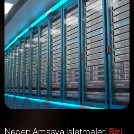
N
e
d
e
n
A
m
a
s
y
a
İ
ş
l
e
t
m
e
l
e
r
i
B
i
z
i