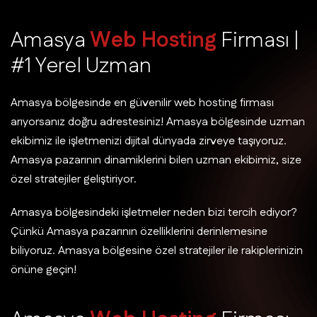
A
m
a
s
y
a
W
e
b
H
o
s
t
i
n
g
F
i
r
m
a
s
ı
|
#
1
Y
e
r
e
l
U
z
m
a
n
Amasya bölgesinde en güvenilir web hosting firması
arıyorsanız doğru adrestesiniz! Amasya bölgesinde uzman
ekibimiz ile işletmenizi dijital dünyada zirveye taşıyoruz.
Amasya pazarının dinamiklerini bilen uzman ekibimiz, size
özel stratejiler geliştiriyor.
Amasya bölgesindeki işletmeler neden bizi tercih ediyor?
Çünkü Amasya pazarının özelliklerini derinlemesine
biliyoruz. Amasya bölgesine özel stratejiler ile rakiplerinizin
önüne geçin!