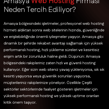
A
m
a
s
y
a
W
e
b
H
o
s
t
i
n
g
F
i
r
m
a
s
ı
N
e
d
e
n
T
e
r
c
i
h
E
d
i
l
i
y
o
r
?
Amasya bölgesindeki işletmeler, profesyonel web hosting
hizmeti aldıktan sonra web sitelerinin hızında, güvenliğinde
ve erişilebilirliğinde önemli iyileşmeler yaşıyor. Amasya gibi
dinamik bir şehirde rekabet avantajı sağlamak için yüksek
performanslı hosting, hızlı yükleme süreleri ve kesintisiz
erişim artık bir zorunluluk haline geldi. Düşünün: Amasya
bölgesindeki rakipleriniz zaten hızlı ve güvenli hosting
kullanıyor. Eğer sizin web siteniz yavaş yükleniyorsa, sık sık
kesinti yaşıyorsa veya güvenlik sorunları yaşıyorsa,
müşterileriniz rakiplerinize yöneliyor. Özellikle Çeşitli
sektörler sektörlerinde faaliyet gösteren işletmeler için
yüksek performanslı hosting ve yüksek uptime oranları
kritik önem taşıyor.