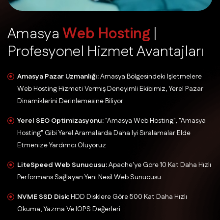
A
m
a
s
y
a
W
e
b
H
o
s
t
i
n
g
|
P
r
o
f
e
s
y
o
n
e
l
H
i
z
m
e
t
A
v
a
n
t
a
j
l
a
r
ı
Amasya Pazar Uzmanlığı:
Amasya Bölgesindeki Işletmelere
Web Hosting Hizmeti Vermiş Deneyimli Ekibimiz, Yerel Pazar
Dinamiklerini Derinlemesine Biliyor
Yerel SEO Optimizasyonu:
"Amasya Web Hosting", "Amasya
Hosting" Gibi Yerel Aramalarda Daha Iyi Sıralamalar Elde
Etmenize Yardımcı Oluyoruz
LiteSpeed Web Sunucusu:
Apache'ye Göre 10 Kat Daha Hızlı
Performans Sağlayan Yeni Nesil Web Sunucusu
NVME SSD Disk:
HDD Disklere Göre 500 Kat Daha Hızlı
Okuma, Yazma Ve IOPS Değerleri