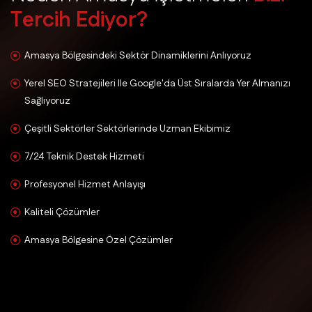
T
e
r
c
i
h
E
d
i
y
o
r
?
Amasya Bölgesindeki Sektör Dinamiklerini Anlıyoruz
Yerel SEO Stratejileri Ile Google'da Üst Sıralarda Yer Almanızı
Sağlıyoruz
Çeşitli Sektörler Sektörlerinde Uzman Ekibimiz
7/24 Teknik Destek Hizmeti
Profesyonel Hizmet Anlayışı
Kaliteli Çözümler
Amasya Bölgesine Özel Çözümler