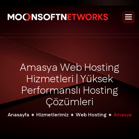
A
m
a
s
y
a
W
e
b
H
o
s
t
i
n
g
H
i
z
m
e
t
l
e
r
i
|
Y
ü
k
s
e
k
P
e
r
f
o
r
m
a
n
s
l
ı
H
o
s
t
i
n
g
Ç
ö
z
ü
m
l
e
r
i
Anasayfa
Hizmetlerimiz
Web Hosting
Amasya