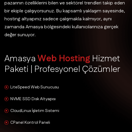
pazarının özelliklerini bilen ve sektörel trendleri takip eden
bir ekiple çalışıyorsunuz. Bu kapsamlı yaklaşım sayesinde,
hosting altyapınız sadece çalışmakla kalmıyor, aynı
zamanda Amasya bölgesindeki kullanıcılarınıza gerçek
değer sunuyor.
A
m
a
s
y
a
W
e
b
H
o
s
t
i
n
g
H
i
z
m
e
t
P
a
k
e
t
i
|
P
r
o
f
e
s
y
o
n
e
l
Ç
ö
z
ü
m
l
e
r
LiteSpeed Web Sunucusu
NVME SSD Disk Altyapısı
CloudLinux İşletim Sistemi
CPanel Kontrol Paneli