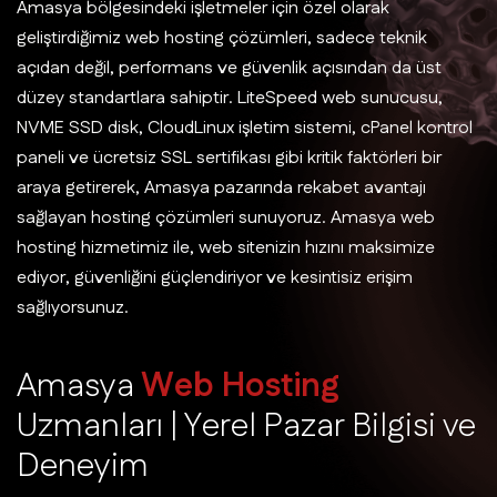
Amasya bölgesindeki işletmeler için özel olarak
geliştirdiğimiz web hosting çözümleri, sadece teknik
açıdan değil, performans ve güvenlik açısından da üst
düzey standartlara sahiptir. LiteSpeed web sunucusu,
NVME SSD disk, CloudLinux işletim sistemi, cPanel kontrol
paneli ve ücretsiz SSL sertifikası gibi kritik faktörleri bir
araya getirerek, Amasya pazarında rekabet avantajı
sağlayan hosting çözümleri sunuyoruz. Amasya web
hosting hizmetimiz ile, web sitenizin hızını maksimize
ediyor, güvenliğini güçlendiriyor ve kesintisiz erişim
sağlıyorsunuz.
A
m
a
s
y
a
W
e
b
H
o
s
t
i
n
g
U
z
m
a
n
l
a
r
ı
|
Y
e
r
e
l
P
a
z
a
r
B
i
l
g
i
s
i
v
e
D
e
n
e
y
i
m