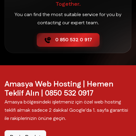
Taşova Web Hosting
Together.
You can find the most suitable service for you by
contacting our expert team.
0 850 532 0 917
Amasya Web Hosting | Hemen
Teklif Alın | 0850 532 0917
Amasya bölgesindeki işletmeniz için özel web hosting
teklifi almak sadece 2 dakika! Google'da 1. sayfa garantisi
ile rakiplerinizin önüne geçin.