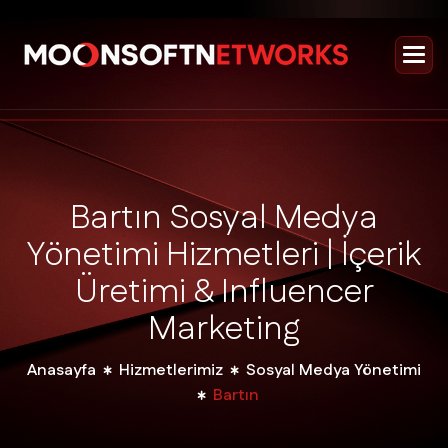
B
a
r
t
ı
n
S
o
s
y
a
l
M
e
d
y
a
Y
ö
n
e
t
i
m
i
H
i
z
m
e
t
l
e
r
i
|
İ
ç
e
r
i
k
Ü
r
e
t
i
m
i
&
I
n
f
l
u
e
n
c
e
r
M
a
r
k
e
t
i
n
g
Anasayfa
Hizmetlerimiz
Sosyal Medya Yönetimi
Bartın