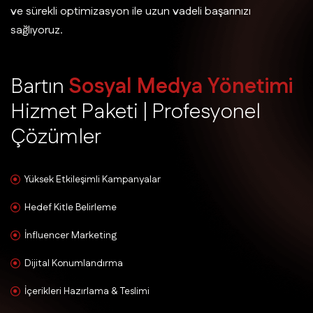
ve sürekli optimizasyon ile uzun vadeli başarınızı
sağlıyoruz.
B
a
r
t
ı
n
S
o
s
y
a
l
M
e
d
y
a
Y
ö
n
e
t
i
m
i
H
i
z
m
e
t
P
a
k
e
t
i
|
P
r
o
f
e
s
y
o
n
e
l
Ç
ö
z
ü
m
l
e
r
Yüksek Etkileşimli Kampanyalar
Hedef Kitle Belirleme
İnfluencer Marketing
Dijital Konumlandırma
İçerikleri Hazırlama & Teslimi