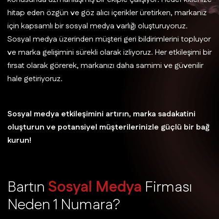
hitap eden özgün ve göz alıcı içerikler üretirken, markanız
için kapsamlı bir sosyal medya varlığı oluşturuyoruz.
Sosyal medya üzerinden müşteri geri bildirimlerini topluyor
ve marka gelişimini sürekli olarak izliyoruz. Her etkileşimi bir
fırsat olarak görerek, markanızı daha samimi ve güvenilir
hale getiriyoruz.
Sosyal medya etkileşimini artırın, marka sadakatini
oluşturun ve potansiyel müşterilerinizle güçlü bir bağ
kurun!
B
a
r
t
ı
n
S
o
s
y
a
l
M
e
d
y
a
F
i
r
m
a
s
ı
N
e
d
e
n
1
N
u
m
a
r
a
?