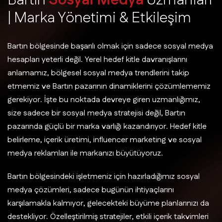
B
a
r
t
ı
n
S
o
s
y
a
l
M
e
d
y
a
U
z
m
a
n
l
a
r
ı
|
M
a
r
k
a
Y
ö
n
e
t
i
m
i
&
E
t
k
i
l
e
ş
i
m
Bartın bölgesinde başarılı olmak için sadece sosyal medya
hesapları yeterli değil. Yerel hedef kitle davranışlarını
anlamamız, bölgesel sosyal medya trendlerini takip
etmemiz ve Bartın pazarının dinamiklerini çözümlememiz
gerekiyor. İşte bu noktada devreye giren uzmanlığımız,
size sadece bir sosyal medya stratejisi değil, Bartın
pazarında güçlü bir marka varlığı kazandırıyor. Hedef kitle
belirleme, içerik üretimi, influencer marketing ve sosyal
medya reklamları ile markanızı büyütüyoruz.
Bartın bölgesindeki işletmeniz için hazırladığımız sosyal
medya çözümleri, sadece bugünün ihtiyaçlarını
karşılamakla kalmıyor, gelecekteki büyüme planlarınızı da
destekliyor. Özelleştirilmiş stratejiler, etkili içerik takvimleri