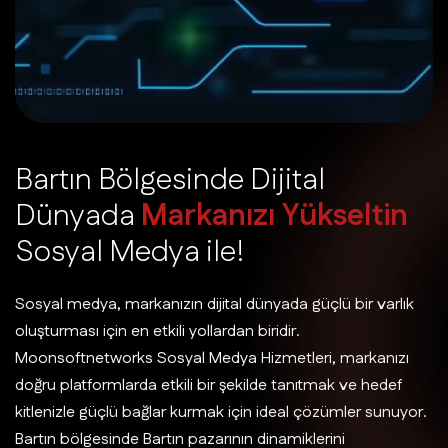
B
a
r
t
ı
n
B
ö
l
g
e
s
i
n
d
e
D
i
j
i
t
a
l
D
ü
n
y
a
d
a
M
a
r
k
a
n
ı
z
ı
Y
ü
k
s
e
l
t
i
n
S
o
s
y
a
l
M
e
d
y
a
i
l
e
!
Sosyal medya, markanızın dijital dünyada güçlü bir varlık
oluşturması için en etkili yollardan biridir.
Moonsoftnetworks Sosyal Medya Hizmetleri, markanızı
doğru platformlarda etkili bir şekilde tanıtmak ve hedef
kitlenizle güçlü bağlar kurmak için ideal çözümler sunuyor.
Bartın bölgesinde Bartın pazarının dinamiklerini