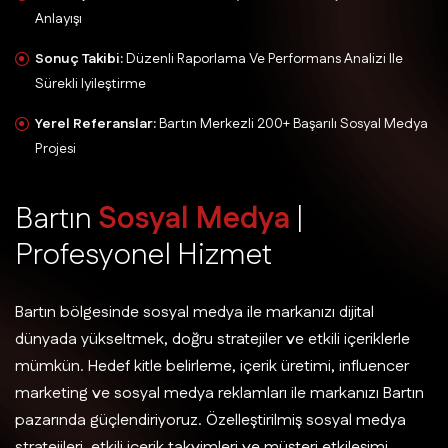
Anlayışı
Sonuç Takibi:
Düzenli Raporlama Ve Performans Analizi Ile
Sürekli Iyileştirme
Yerel Referanslar:
Bartın Merkezli 200+ Başarılı Sosyal Medya
Projesi
B
a
r
t
ı
n
S
o
s
y
a
l
M
e
d
y
a
|
P
r
o
f
e
s
y
o
n
e
l
H
i
z
m
e
t
Bartın bölgesinde sosyal medya ile markanızı dijital
dünyada yükseltmek, doğru stratejiler ve etkili içeriklerle
mümkün. Hedef kitle belirleme, içerik üretimi, influencer
marketing ve sosyal medya reklamları ile markanızı Bartın
pazarında güçlendiriyoruz. Özelleştirilmiş sosyal medya
stratejileri, etkili içerik takvimleri ve müşteri etkileşimi