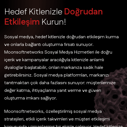
H
e
d
e
f
K
i
t
l
e
n
i
z
l
e
D
o
ğ
r
u
d
a
n
E
t
k
i
l
e
ş
i
m
K
u
r
u
n
!
Sosyal medya, hedef kitlenizle doğrudan etkileşim kurma
ve onlarla bağlantı oluşturma fırsatı sunuyor.
Moonsoftnetworks Sosyal Medya Hizmetleri ile doğru
içerik ve kampanyalar aracılığıyla kitlenizle anlamlı
diyaloglar başlatabilir, onları markanıza sadık hale
getirebilirsiniz. Sosyal medya platformları, markanızı
tanıtmaktan çok daha fazlasını sunuyor: müşterilerinize
değer katma, ihtiyaçlarına yanıt verme ve güven
oluşturma imkanı sağlıyor.
Moonsoftnetworks, özelleştirilmiş sosyal medya
stratejileri, etkili içerik takvimleri ve müşteri etkileşimi
konusunda uzmanlaşmış bir ekiple çalışıyor. Hedef kitlenize