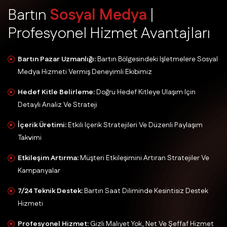
B
a
r
t
ı
n
S
o
s
y
a
l
M
e
d
y
a
|
P
r
o
f
e
s
y
o
n
e
l
H
i
z
m
e
t
A
v
a
n
t
a
j
l
a
r
ı
Bartın Pazar Uzmanlığı:
Bartın Bölgesindeki Işletmelere Sosyal
Medya Hizmeti Vermiş Deneyimli Ekibimiz
Hedef Kitle Belirleme:
Doğru Hedef Kitleye Ulaşım Için
Detaylı Analiz Ve Strateji
İçerik Üretimi:
Etkili Içerik Stratejileri Ve Düzenli Paylaşım
Takvimi
Etkileşim Artırma:
Müşteri Etkileşimini Artıran Stratejiler Ve
Kampanyalar
7/24 Teknik Destek:
Bartın Saat Diliminde Kesintisiz Destek
Hizmeti
Profesyonel Hizmet:
Gizli Maliyet Yok, Net Ve Şeffaf Hizmet