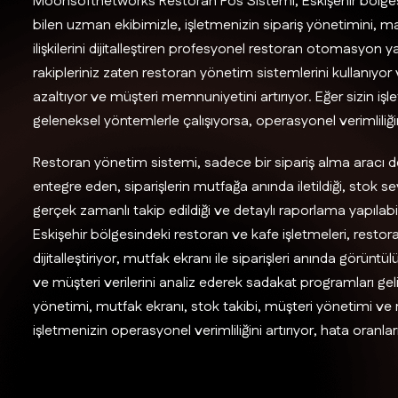
Moonsoftnetworks Restoran Pos Sistemi, Eskişehir bölgesi
bilen uzman ekibimizle, işletmenizin sipariş yönetimini, 
ilişkilerini dijitalleştiren profesyonel restoran otomasyon
rakipleriniz zaten restoran yönetim sistemlerini kullanıyor ve
azaltıyor ve müşteri memnuniyetini artırıyor. Eğer sizin i
geleneksel yöntemlerle çalışıyorsa, operasyonel verimliliğin
Restoran yönetim sistemi, sadece bir sipariş alma aracı d
entegre eden, siparişlerin mutfağa anında iletildiği, stok 
gerçek zamanlı takip edildiği ve detaylı raporlama yapıla
Eskişehir bölgesindeki restoran ve kafe işletmeleri, restora
dijitalleştiriyor, mutfak ekranı ile siparişleri anında görünt
ve müşteri verilerini analiz ederek sadakat programları ge
yönetimi, mutfak ekranı, stok takibi, müşteri yönetimi ve r
işletmenizin operasyonel verimliliğini artırıyor, hata oranl