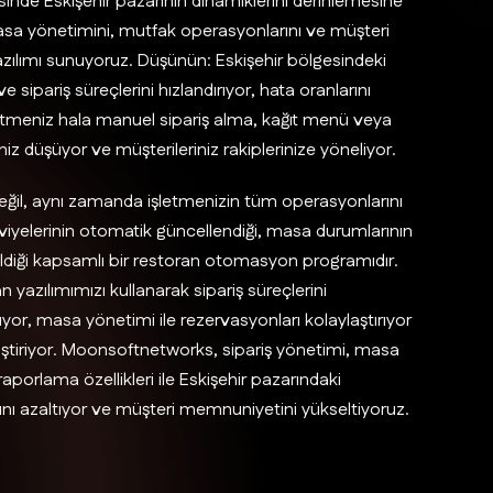
nde Eskişehir pazarının dinamiklerini derinlemesine
masa yönetimini, mutfak operasyonlarını ve müşteri
 yazılımı sunuyoruz. Düşünün: Eskişehir bölgesindeki
 sipariş süreçlerini hızlandırıyor, hata oranlarını
şletmeniz hala manuel sipariş alma, kağıt menü veya
iz düşüyor ve müşterileriniz rakiplerinize yöneliyor.
eğil, aynı zamanda işletmenizin tüm operasyonlarını
seviyelerinin otomatik güncellendiği, masa durumlarının
bildiği kapsamlı bir restoran otomasyon programıdır.
n yazılımımızı kullanarak sipariş süreçlerini
ülüyor, masa yönetimi ile rezervasyonları kolaylaştırıyor
liştiriyor. Moonsoftnetworks, sipariş yönetimi, masa
aporlama özellikleri ile Eskişehir pazarındaki
arını azaltıyor ve müşteri memnuniyetini yükseltiyoruz.