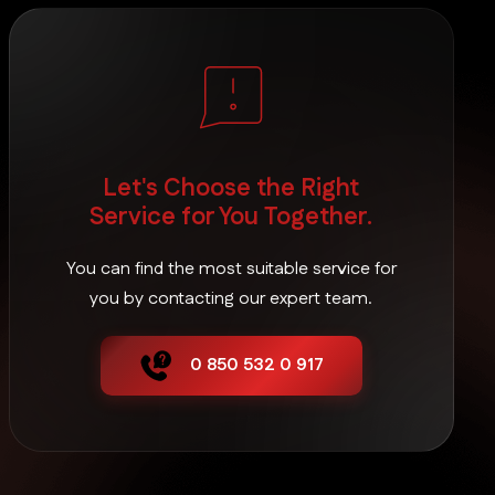
Han Restoran Pos Sistemleri
İnönü Restoran Pos Sistemleri
Let's Choose the Right
Mahmudiye Restoran Pos Sistemleri
Service for You Together.
You can find the most suitable service for
Mihalgazi Restoran Pos Sistemleri
you by contacting our expert team.
0 850 532 0 917
Mihalıççık Restoran Pos Sistemleri
Odunpazarı Restoran Pos Sistemleri