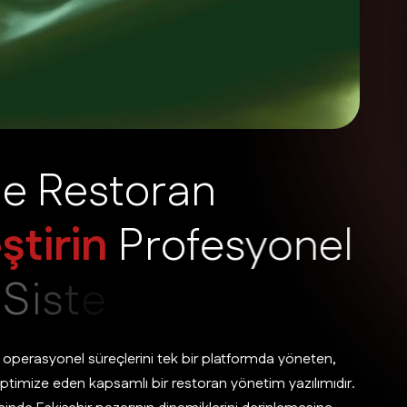
d
e
R
e
s
t
o
r
a
n
e
ş
t
i
r
i
n
P
r
o
f
e
s
y
o
n
e
l
S
i
s
t
e
m
i
i
l
e
!
 operasyonel süreçlerini tek bir platformda yöneten,
imize eden kapsamlı bir restoran yönetim yazılımıdır.