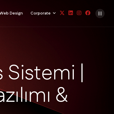
Web Design
Corporate
s
S
i
s
t
e
m
i
|
a
z
ı
l
ı
m
ı
&