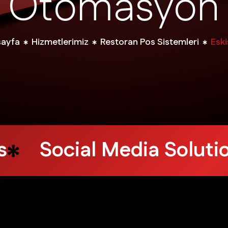
O
t
o
m
a
s
y
o
n
sayfa
Hizmetlerimiz
Restoran Pos Sistemleri
Eski
arketing
Design Serv