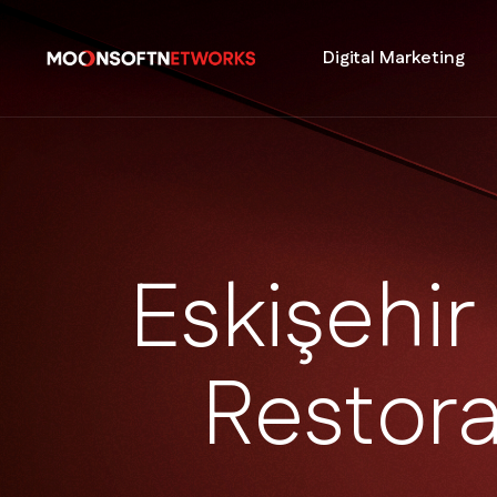
Digital Marketing
E
s
k
i
ş
e
h
i
r
R
e
s
t
o
r