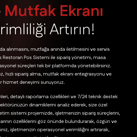
e
M
u
t
f
a
k
E
k
r
a
n
ı
r
i
m
l
i
l
i
ğ
i
A
r
t
ı
r
ı
n
!
da alınmasını, mutfağa anında iletilmesini ve servis
 Restoran Pos Sistemi ile sipariş yönetimi, masa
syonel süreçleri tek bir platformda yönetebilirsiniz.
yüz, hızlı sipariş alma, mutfak ekranı entegrasyonu ve
 bir hizmet deneyimi sunuyoruz.
eri, detaylı raporlama özellikleri ve 7/24 teknik destek
z, sektörünüzün dinamiklerini analiz ederek, size özel
tim sistemi projemizde, işletmenizin sipariş süreçlerini,
rının özelliklerini göz önünde bulundurarak, özgün ve
niz, işletmenizin operasyonel verimliliğini artırarak,