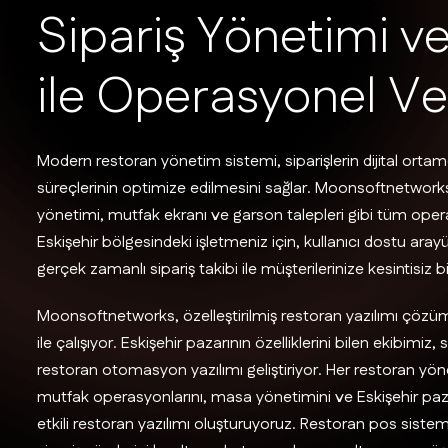
S
i
p
a
r
i
ş
Y
ö
n
e
t
i
m
i
v
i
l
e
O
p
e
r
a
s
y
o
n
e
l
V
e
Modern restoran yönetim sistemi, siparişlerin dijital ortam
süreçlerinin optimize edilmesini sağlar. Moonsoftnetworks
yönetimi, mutfak ekranı ve garson talepleri gibi tüm opera
Eskişehir bölgesindeki işletmeniz için, kullanıcı dostu ara
gerçek zamanlı sipariş takibi ile müşterilerinize kesintisiz
Moonsoftnetworks, özelleştirilmiş restoran yazılımı çözüml
ile çalışıyor. Eskişehir pazarının özelliklerini bilen ekibimi
restoran otomasyon yazılımı geliştiriyor. Her restoran yöne
mutfak operasyonlarını, masa yönetimini ve Eskişehir paza
etkili restoran yazılımı oluşturuyoruz. Restoran pos sistemi