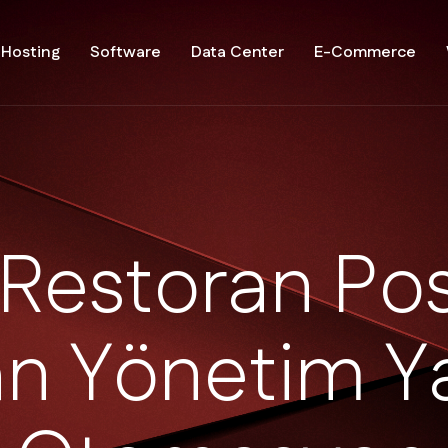
Hosting
Software
Data Center
E-Commerce
R
e
s
t
o
r
a
n
P
o
a
n
Y
ö
n
e
t
i
m
Y