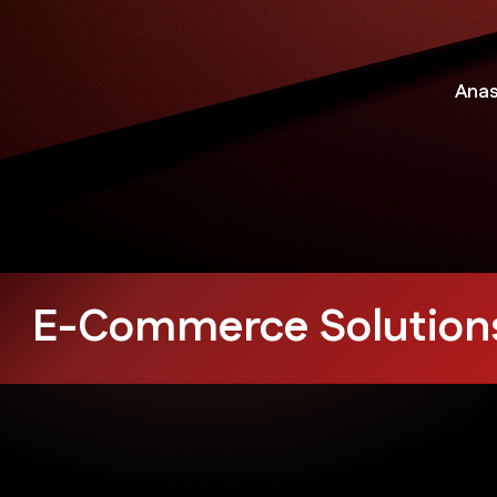
Ana
olutions
Influencer M