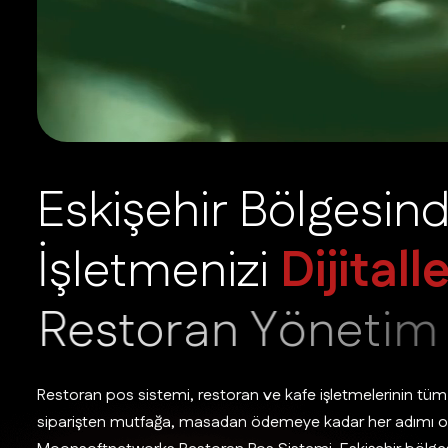
E
s
k
i
ş
e
h
i
r
B
ö
l
g
e
s
i
n
İ
ş
l
e
t
m
e
n
i
z
i
D
i
j
i
t
a
l
l
R
e
s
t
o
r
a
n
Y
ö
n
e
t
i
m
Restoran pos sistemi, restoran ve kafe işletmelerinin tüm
siparişten mutfağa, masadan ödemeye kadar her adımı opt