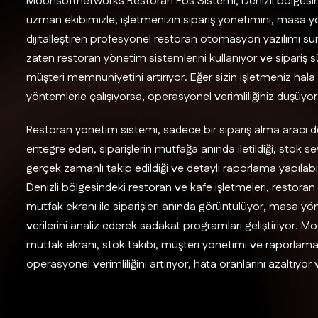
Moonsoftnetworks Restoran Pos Sistemi, Denizli bölgesinde
uzman ekibimizle, işletmenizin sipariş yönetimini, masa yön
dijitalleştiren profesyonel restoran otomasyon yazılımı su
zaten restoran yönetim sistemlerini kullanıyor ve sipariş sür
müşteri memnuniyetini artırıyor. Eğer sizin işletmeniz ha
yöntemlerle çalışıyorsa, operasyonel verimliliğiniz düşüyor 
Restoran yönetim sistemi, sadece bir sipariş alma aracı d
entegre eden, siparişlerin mutfağa anında iletildiği, stok 
gerçek zamanlı takip edildiği ve detaylı raporlama yapıla
Denizli bölgesindeki restoran ve kafe işletmeleri, restoran yaz
mutfak ekranı ile siparişleri anında görüntülüyor, masa yön
verilerini analiz ederek sadakat programları geliştiriyor.
mutfak ekranı, stok takibi, müşteri yönetimi ve raporlama öz
operasyonel verimliliğini artırıyor, hata oranlarını azaltıy