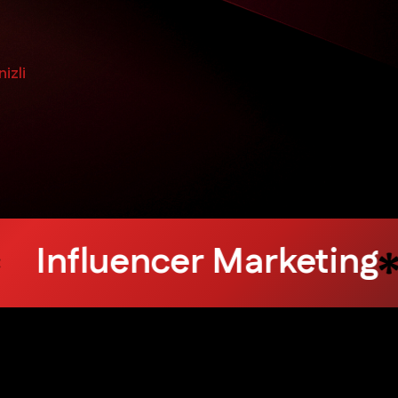
izli
Hosting
Cloud Servic