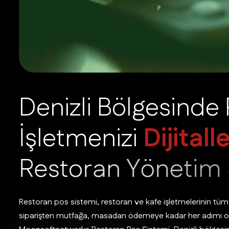
D
e
n
i
z
l
i
B
ö
l
g
e
s
i
n
d
e
İ
ş
l
e
t
m
e
n
i
z
i
D
i
j
i
t
a
l
l
R
e
s
t
o
r
a
n
Y
ö
n
e
t
i
m
Restoran pos sistemi, restoran ve kafe işletmelerinin tüm
siparişten mutfağa, masadan ödemeye kadar her adımı opt