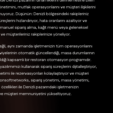
 Denizli pazarının dinamiklerini derinlemesine bilen
etimini, mutfak operasyonlarını ve müşteri ilişkilerini
nuyoruz. Düşünün: Denizli bölgesindeki rakipleriniz
eçlerini hızlandırıyor, hata oranlarını azaltıyor ve
la manuel sipariş alma, kağıt menü veya geleneksel
ve müşterileriniz rakiplerinize yöneliyor.
eğil, aynı zamanda işletmenizin tüm operasyonlarını
seviyelerinin otomatik güncellendiği, masa durumlarının
bildiği kapsamlı bir restoran otomasyon programıdır.
ılımımızı kullanarak sipariş süreçlerini dijitalleştiriyor,
etimi ile rezervasyonları kolaylaştırıyor ve müşteri
 Moonsoftnetworks, sipariş yönetimi, masa yönetimi,
ellikleri ile Denizli pazarındaki işletmenizin
or ve müşteri memnuniyetini yükseltiyoruz.