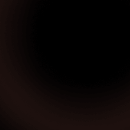
Çivril Restoran Pos Sistemleri
Güney Restoran Pos Sistemleri
Honaz Restoran Pos Sistemleri
Kale Restoran Pos Sistemleri
Merkezefendi Restoran Pos Sistemleri
Pamukkale Restoran Pos Sistemleri