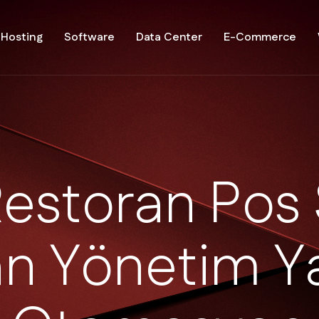
Hosting
Software
Data Center
E-Commerce
R
e
s
t
o
r
a
n
P
o
s
a
n
Y
ö
n
e
t
i
m
Y