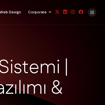
Web Design
Corporate
S
i
s
t
e
m
i
|
a
z
ı
l
ı
m
ı
&