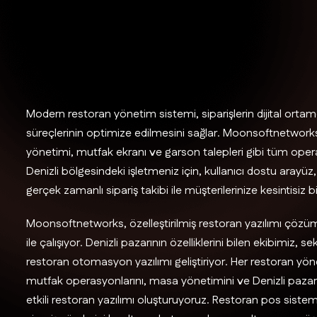
Modern restoran yönetim sistemi, siparişlerin dijital ortam
süreçlerinin optimize edilmesini sağlar. Moonsoftnetworks
yönetimi, mutfak ekranı ve garson talepleri gibi tüm opera
Denizli bölgesindeki işletmeniz için, kullanıcı dostu arayü
gerçek zamanlı sipariş takibi ile müşterilerinize kesintisiz
Moonsoftnetworks, özelleştirilmiş restoran yazılımı çözüml
ile çalışıyor. Denizli pazarının özelliklerini bilen ekibimiz,
restoran otomasyon yazılımı geliştiriyor. Her restoran yöne
mutfak operasyonlarını, masa yönetimini ve Denizli pazarı
etkili restoran yazılımı oluşturuyoruz. Restoran pos sistemi