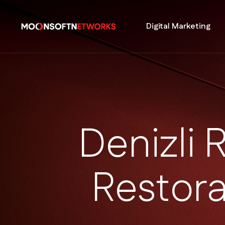
Digital Marketing
D
e
n
i
z
l
i
R
e
s
t
o
r