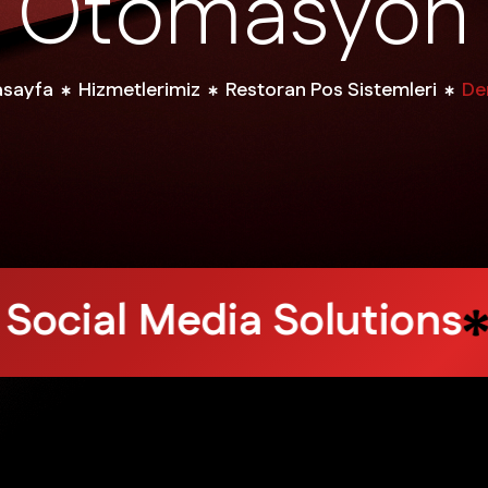
O
t
o
m
a
s
y
o
n
asayfa
Hizmetlerimiz
Restoran Pos Sistemleri
Den
Design Services
Web 