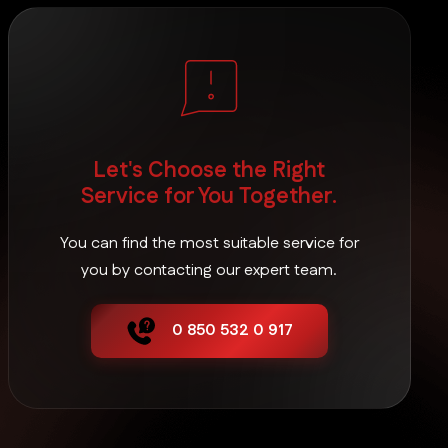
Beyağaç Restoran Pos Sistemleri
Bozkurt Restoran Pos Sistemleri
Let's Choose the Right
Buldan Restoran Pos Sistemleri
Service for You Together.
You can find the most suitable service for
Çal Restoran Pos Sistemleri
you by contacting our expert team.
0 850 532 0 917
Çameli Restoran Pos Sistemleri
Çardak Restoran Pos Sistemleri