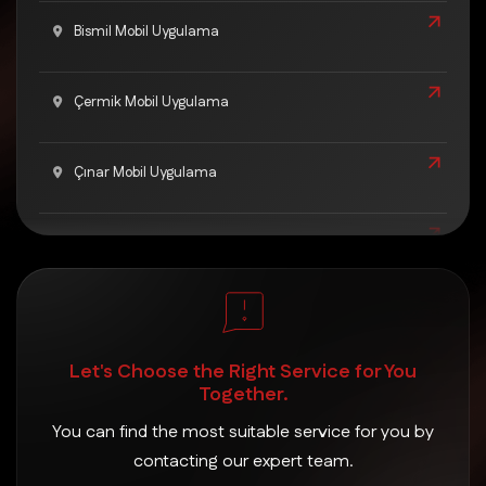
Bismil Mobil Uygulama
Çermik Mobil Uygulama
Çınar Mobil Uygulama
Çüngüş Mobil Uygulama
Dicle Mobil Uygulama
Let's Choose the Right Service for You
Eğil Mobil Uygulama
Together.
You can find the most suitable service for you by
Ergani Mobil Uygulama
contacting our expert team.