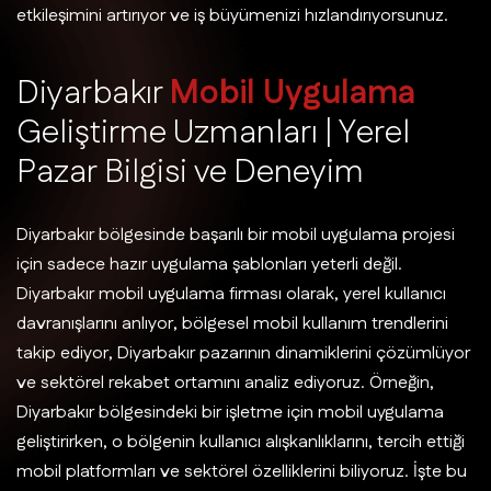
etkileşimini artırıyor ve iş büyümenizi hızlandırıyorsunuz.
D
i
y
a
r
b
a
k
ı
r
M
o
b
i
l
U
y
g
u
l
a
m
a
G
e
l
i
ş
t
i
r
m
e
U
z
m
a
n
l
a
r
ı
|
Y
e
r
e
l
P
a
z
a
r
B
i
l
g
i
s
i
v
e
D
e
n
e
y
i
m
Diyarbakır bölgesinde başarılı bir mobil uygulama projesi
için sadece hazır uygulama şablonları yeterli değil.
Diyarbakır mobil uygulama firması olarak, yerel kullanıcı
davranışlarını anlıyor, bölgesel mobil kullanım trendlerini
takip ediyor, Diyarbakır pazarının dinamiklerini çözümlüyor
ve sektörel rekabet ortamını analiz ediyoruz. Örneğin,
Diyarbakır bölgesindeki bir işletme için mobil uygulama
geliştirirken, o bölgenin kullanıcı alışkanlıklarını, tercih ettiği
mobil platformları ve sektörel özelliklerini biliyoruz. İşte bu