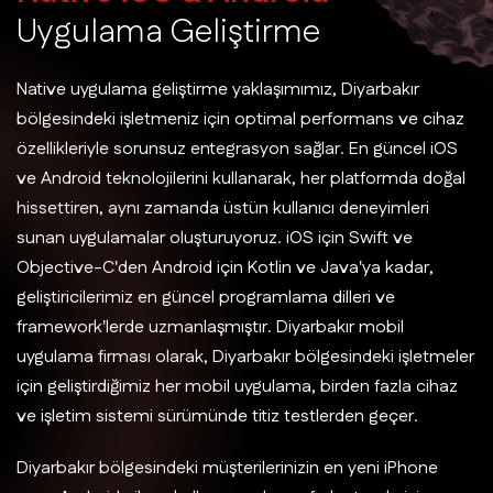
U
y
g
u
l
a
m
a
G
e
l
i
ş
t
i
r
m
e
Native uygulama geliştirme yaklaşımımız, Diyarbakır
bölgesindeki işletmeniz için optimal performans ve cihaz
özellikleriyle sorunsuz entegrasyon sağlar. En güncel iOS
ve Android teknolojilerini kullanarak, her platformda doğal
hissettiren, aynı zamanda üstün kullanıcı deneyimleri
sunan uygulamalar oluşturuyoruz. iOS için Swift ve
Objective-C'den Android için Kotlin ve Java'ya kadar,
geliştiricilerimiz en güncel programlama dilleri ve
framework'lerde uzmanlaşmıştır. Diyarbakır mobil
uygulama firması olarak, Diyarbakır bölgesindeki işletmeler
için geliştirdiğimiz her mobil uygulama, birden fazla cihaz
ve işletim sistemi sürümünde titiz testlerden geçer.
Diyarbakır bölgesindeki müşterilerinizin en yeni iPhone