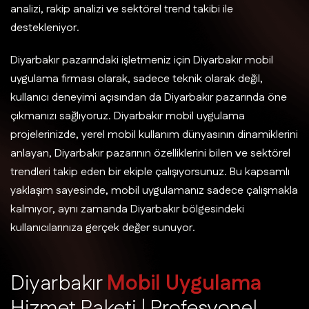
analizi, rakip analizi ve sektörel trend takibi ile
destekleniyor.
Diyarbakır pazarındaki işletmeniz için Diyarbakır mobil
uygulama firması olarak, sadece teknik olarak değil,
kullanıcı deneyimi açısından da Diyarbakır pazarında öne
çıkmanızı sağlıyoruz. Diyarbakır mobil uygulama
projelerinizde, yerel mobil kullanım dünyasının dinamiklerini
anlayan, Diyarbakır pazarının özelliklerini bilen ve sektörel
trendleri takip eden bir ekiple çalışıyorsunuz. Bu kapsamlı
yaklaşım sayesinde, mobil uygulamanız sadece çalışmakla
kalmıyor, aynı zamanda Diyarbakır bölgesindeki
kullanıcılarınıza gerçek değer sunuyor.
D
i
y
a
r
b
a
k
ı
r
M
o
b
i
l
U
y
g
u
l
a
m
a
H
i
z
m
e
t
P
a
k
e
t
i
|
P
r
o
f
e
s
y
o
n
e
l