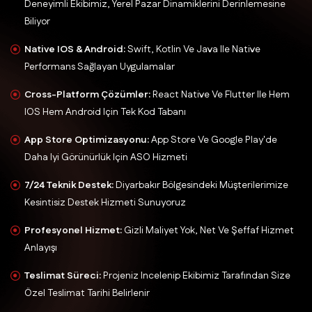
Deneyimli Ekibimiz, Yerel Pazar Dinamiklerini Derinlemesine
Biliyor
Native IOS & Android:
Swift, Kotlin Ve Java Ile Native
Performans Sağlayan Uygulamalar
Cross-Platform Çözümler:
React Native Ve Flutter Ile Hem
IOS Hem Android Için Tek Kod Tabanı
App Store Optimizasyonu:
App Store Ve Google Play'de
Daha Iyi Görünürlük Için ASO Hizmeti
7/24 Teknik Destek:
Diyarbakır Bölgesindeki Müşterilerimize
Kesintisiz Destek Hizmeti Sunuyoruz
Profesyonel Hizmet:
Gizli Maliyet Yok, Net Ve Şeffaf Hizmet
Anlayışı
Teslimat Süreci:
Projeniz Incelenip Ekibimiz Tarafından Size
Özel Teslimat Tarihi Belirlenir