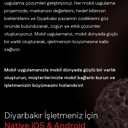
uygulama çözümleri geliştiriyoruz. Her mobil uygulama
projemizde, markanızın değerlerini, hedef kitlenizin
beklentilerini ve Diyarbakır pazarının özelliklerini göz
önünde bulundurarak, özgün ve etkili çözümler
oluşturuyoruz. Mobil uygulamanız, mobil dünyada güçlü
bir varlık oluşturarak, işletmenizin büyümesine katkı
sağlıyor.
Mobil uygulamanızla mobil dünyada güçlü bir varlık
oluşturun, müşterilerinizle mobil bağlantı kurun ve
işletmenizin büyümesini hızlandırın!
D
i
y
a
r
b
a
k
ı
r
İ
ş
l
e
t
m
e
n
i
z
İ
ç
i
n
N
a
t
i
v
e
i
O
S
&
A
n
d
r
o
i
d