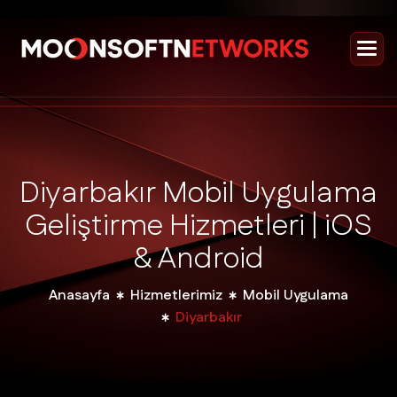
D
i
y
a
r
b
a
k
ı
r
M
o
b
i
l
U
y
g
u
l
a
m
a
G
e
l
i
ş
t
i
r
m
e
H
i
z
m
e
t
l
e
r
i
|
i
O
S
&
A
n
d
r
o
i
d
Anasayfa
Hizmetlerimiz
Mobil Uygulama
Diyarbakır