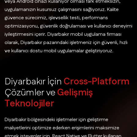
veya Android cihazı kullanıyor olması fark etmeksizin,
uygulamanızın kusursuz çalışmasını sağlıyoruz. Kalite
güvence sürecimiz, işlevsellik testi, performans
optimizasyonu, güvenlik doğrulaması ve kullanıcı deneyimi
iyileştirmesini içerir. Diyarbakır mobil uygulama firması
olarak, Diyarbakır pazarındaki işletmeniz için güvenli, hızlı
ve kullanıcı dostu mobil uygulamalar geliştiriyoruz.
D
i
y
a
r
b
a
k
ı
r
İ
ç
i
n
C
r
o
s
s
-
P
l
a
t
f
o
r
m
Ç
ö
z
ü
m
l
e
r
v
e
G
e
l
i
ş
m
i
ş
T
e
k
n
o
l
o
j
i
l
e
r
Diyarbakır bölgesindeki işletmeler için geliştirme
maliyetlerini optimize ederken erişimlerini maksimize
etmek isteyenler için, React Native ve Flutter kullanan