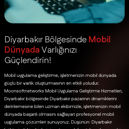
D
i
y
a
r
b
a
k
ı
r
B
ö
l
g
e
s
i
n
d
e
M
o
b
i
l
D
ü
n
y
a
d
a
V
a
r
l
ı
ğ
ı
n
ı
z
ı
G
ü
ç
l
e
n
d
i
r
i
n
!
Mobil uygulama geliştirme, işletmenizin mobil dünyada
güçlü bir varlık oluşturmasının en etkili yoludur.
Moonsoftnetworks Mobil Uygulama Geliştirme Hizmetleri,
Diyarbakır bölgesinde Diyarbakır pazarının dinamiklerini
derinlemesine bilen uzman ekibimizle, işletmenizin mobil
dünyada başarılı olmasını sağlayan profesyonel mobil
uygulama çözümleri sunuyoruz. Düşünün: Diyarbakır