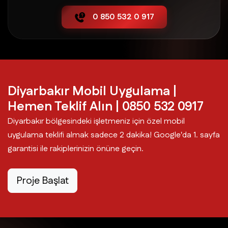
0 850 532 0 917
Hani Mobil Uygulama
Hazro Mobil Uygulama
Kayapınar Mobil Uygulama
Diyarbakır Mobil Uygulama |
Hemen Teklif Alın | 0850 532 0917
Kocaköy Mobil Uygulama
Diyarbakır bölgesindeki işletmeniz için özel mobil
uygulama teklifi almak sadece 2 dakika! Google'da 1. sayfa
garantisi ile rakiplerinizin önüne geçin.
Kulp Mobil Uygulama
Proje Başlat
Lice Mobil Uygulama
Silvan Mobil Uygulama