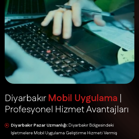
D
i
y
a
r
b
a
k
ı
r
M
o
b
i
l
U
y
g
u
l
a
m
a
|
P
r
o
f
e
s
y
o
n
e
l
H
i
z
m
e
t
A
v
a
n
t
a
j
l
a
r
ı
Diyarbakır Pazar Uzmanlığı:
Diyarbakır Bölgesindeki
Işletmelere Mobil Uygulama Geliştirme Hizmeti Vermiş