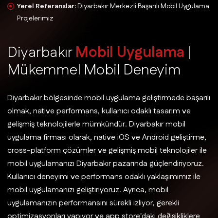
Yerel Referanslar:
Diyarbakır Merkezli Başarılı Mobil Uygulama
Projelerimiz
D
i
y
a
r
b
a
k
ı
r
M
o
b
i
l
U
y
g
u
l
a
m
a
|
M
ü
k
e
m
m
e
l
M
o
b
i
l
D
e
n
e
y
i
m
Diyarbakır bölgesinde mobil uygulama geliştirmede başarılı
olmak, native performans, kullanıcı odaklı tasarım ve
gelişmiş teknolojilerle mümkündür. Diyarbakır mobil
uygulama firması olarak, native iOS ve Android geliştirme,
cross-platform çözümler ve gelişmiş mobil teknolojiler ile
mobil uygulamanızı Diyarbakır pazarında güçlendiriyoruz.
Kullanıcı deneyimi ve performans odaklı yaklaşımımız ile
mobil uygulamanızı geliştiriyoruz. Ayrıca, mobil
uygulamanızın performansını sürekli izliyor, gerekli
optimizasyonları yapıyor ve app store'daki değişikliklere