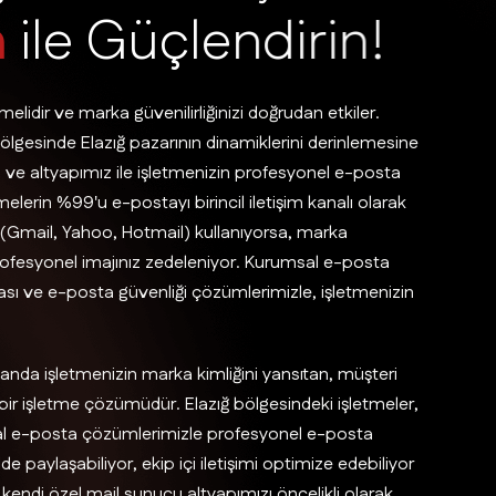
a
i
l
e
G
ü
ç
l
e
n
d
i
r
i
n
!
elidir ve marka güvenilirliğinizi doğrudan etkiler.
gesinde Elazığ pazarının dinamiklerini derinlemesine
 ve altyapımız ile işletmenizin profesyonel e-posta
tmelerin %99'u e-postayı birincil iletişim kanalı olarak
ri (Gmail, Yahoo, Hotmail) kullanıyorsa, marka
 profesyonel imajınız zedeleniyor. Kurumsal e-posta
ı ve e-posta güvenliği çözümlerimizle, işletmenizin
anda işletmenizin marka kimliğini yansıtan, müşteri
k bir işletme çözümüdür. Elazığ bölgesindeki işletmeler,
sal e-posta çözümlerimizle profesyonel e-posta
ilde paylaşabiliyor, ekip içi iletişimi optimize edebiliyor
 kendi özel mail sunucu altyapımızı öncelikli olarak