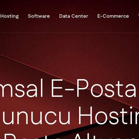
Hosting
Software
Data Center
E-Commerce
m
s
a
l
E
-
P
o
s
t
a
S
u
n
u
c
u
H
o
s
t
i