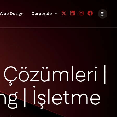
Web Design
Corporate
Ç
ö
z
ü
m
l
e
r
i
|
n
g
|
İ
ş
l
e
t
m
e