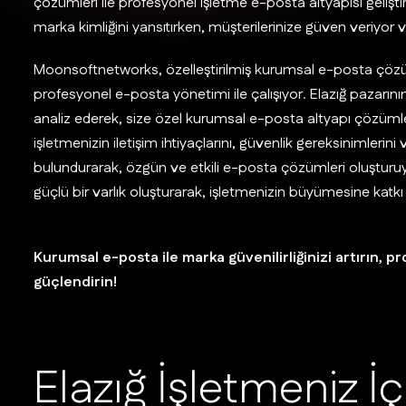
çözümleri ile profesyonel işletme e-posta altyapısı gelişt
marka kimliğini yansıtırken, müşterilerinize güven veriyor v
Moonsoftnetworks, özelleştirilmiş kurumsal e-posta çözü
profesyonel e-posta yönetimi ile çalışıyor. Elazığ pazarının
analiz ederek, size özel kurumsal e-posta altyapı çözümle
işletmenizin iletişim ihtiyaçlarını, güvenlik gereksinimlerini
bulundurarak, özgün ve etkili e-posta çözümleri oluşturuy
güçlü bir varlık oluşturarak, işletmenizin büyümesine katkı 
Kurumsal e-posta ile marka güvenilirliğinizi artırın, 
güçlendirin!
E
l
a
z
ı
ğ
İ
ş
l
e
t
m
e
n
i
z
İ
ç