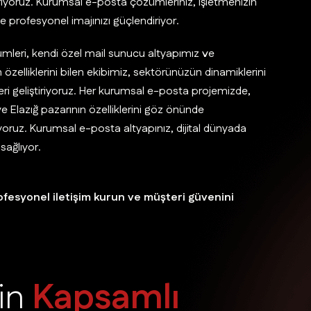
iriyoruz. Kurumsal e-posta çözümleriniz, işletmenizin
e profesyonel imajınızı güçlendiriyor.
mleri, kendi özel mail sunucu altyapımız ve
 özelliklerini bilen ekibimiz, sektörünüzün dinamiklerini
ri geliştiriyoruz. Her kurumsal e-posta projemizde,
 ve Elazığ pazarının özelliklerini göz önünde
oruz. Kurumsal e-posta altyapınız, dijital dünyada
sağlıyor.
profesyonel iletişim kurun ve müşteri güvenini
i
n
K
a
p
s
a
m
l
ı