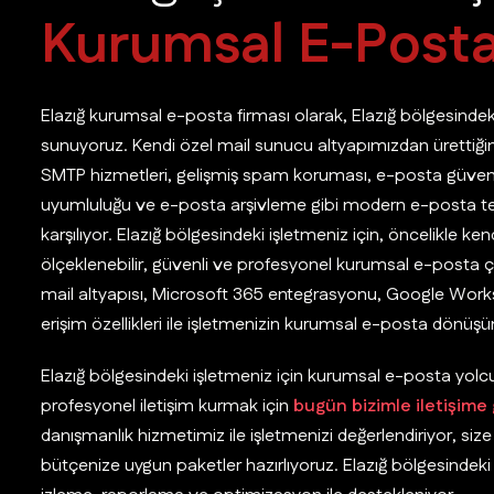
K
u
r
u
m
s
a
l
E
-
P
o
s
t
Elazığ kurumsal e-posta firması olarak, Elazığ bölgesinde
sunuyoruz. Kendi özel mail sunucu altyapımızdan üretti
SMTP hizmetleri, gelişmiş spam koruması, e-posta güven
uyumluluğu ve e-posta arşivleme gibi modern e-posta tekno
karşılıyor. Elazığ bölgesindeki işletmeniz için, öncelikle ke
ölçeklenebilir, güvenli ve profesyonel kurumsal e-posta çöz
mail altyapısı, Microsoft 365 entegrasyonu, Google Wor
erişim özellikleri ile işletmenizin kurumsal e-posta dönü
Elazığ bölgesindeki işletmeniz için kurumsal e-posta yolc
profesyonel iletişim kurmak için
bugün bizimle iletişime
danışmanlık hizmetimiz ile işletmenizi değerlendiriyor, s
bütçenize uygun paketler hazırlıyoruz. Elazığ bölgesindeki