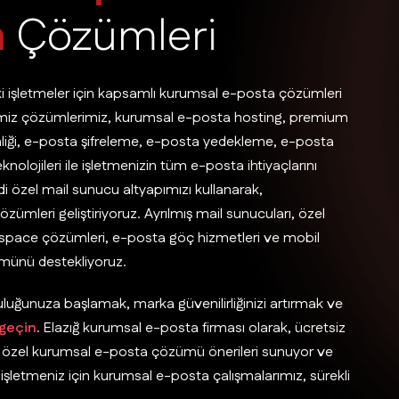
a
Ç
ö
z
ü
m
l
e
r
i
ki işletmeler için kapsamlı kurumsal e-posta çözümleri
ğimiz çözümlerimiz, kurumsal e-posta hosting, premium
liği, e-posta şifreleme, e-posta yedekleme, e-posta
lojileri ile işletmenizin tüm e-posta ihtiyaçlarını
ndi özel mail sunucu altyapımızı kullanarak,
ümleri geliştiriyoruz. Ayrılmış mail sunucuları, özel
kspace çözümleri, e-posta göç hizmetleri ve mobil
şümünü destekliyoruz.
uluğunuza başlamak, marka güvenilirliğinizi artırmak ve
 geçin
. Elazığ kurumsal e-posta firması olarak, ücretsiz
ize özel kurumsal e-posta çözümü önerileri sunuyor ve
 işletmeniz için kurumsal e-posta çalışmalarımız, sürekli