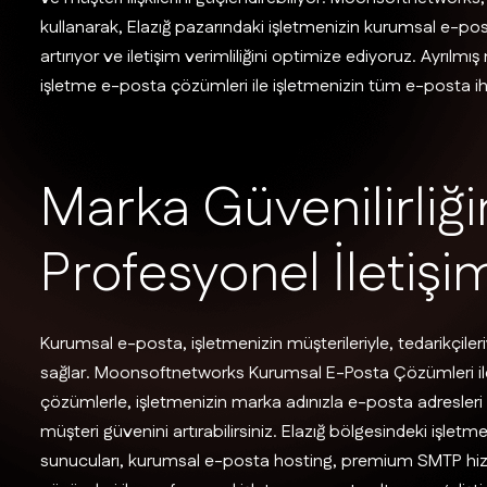
kullanarak, Elazığ pazarındaki işletmenizin kurumsal e-po
artırıyor ve iletişim verimliliğini optimize ediyoruz. Ayrılmı
işletme e-posta çözümleri ile işletmenizin tüm e-posta ihti
M
a
r
k
a
G
ü
v
e
n
i
l
i
r
l
i
ğ
i
P
r
o
f
e
s
y
o
n
e
l
İ
l
e
t
i
ş
i
Kurumsal e-posta, işletmenizin müşterileriyle, tedarikçileri
sağlar. Moonsoftnetworks Kurumsal E-Posta Çözümleri ile
çözümlerle, işletmenizin marka adınızla e-posta adresleri ol
müşteri güvenini artırabilirsiniz. Elazığ bölgesindeki işletm
sunucuları, kurumsal e-posta hosting, premium SMTP hiz