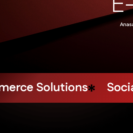
E
Anas
ons
Influencer Market