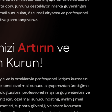
sta dönüşümünü destekliyor, marka güvenilirliğini
ş mail sunucuları, özel mail altyapısı ve profesyonel
yaçlarını karşılıyoruz.
n
i
z
i
A
r
t
ı
r
ı
n
v
e
m
K
u
r
u
n
!
yle ve iş ortaklarıyla profesyonel iletişim kurmasını
 kendi özel mail sunucu altyapımızdan ürettiğimiz
uşturabilir, profesyonel imajınızı güçlendirebilir ve
eniz için, özel mail sunucu hosting, ayrılmış mail
metleri, e-posta güvenliği ve spam koruması