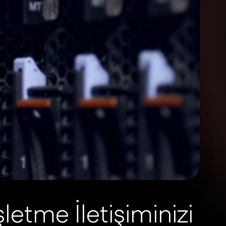
ş
l
e
t
m
e
İ
l
e
t
i
ş
i
m
i
n
i
z
i