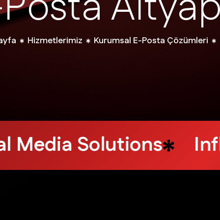
-
P
o
s
t
a
A
l
t
y
a
ayfa
Hizmetlerimiz
Kurumsal E-Posta Çözümleri
ing
Design Services