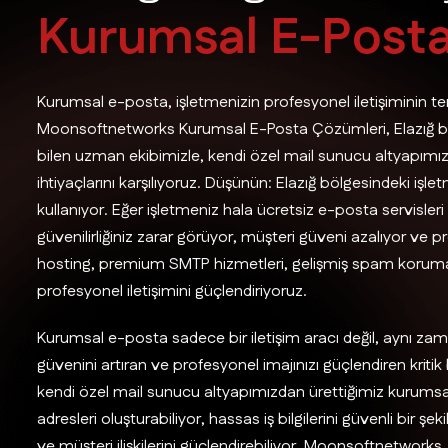
K
u
r
u
m
s
a
l
E
-
P
o
s
t
Kurumsal e-posta, işletmenizin profesyonel iletişiminin tem
Moonsoftnetworks Kurumsal E-Posta Çözümleri, Elazığ böl
bilen uzman ekibimizle, kendi özel mail sunucu altyapımız
ihtiyaçlarını karşılıyoruz. Düşünün: Elazığ bölgesindeki işle
kullanıyor. Eğer işletmeniz hala ücretsiz e-posta servisle
güvenilirliğiniz zarar görüyor, müşteri güveni azalıyor ve
hosting, premium SMTP hizmetleri, gelişmiş spam korumas
profesyonel iletişimini güçlendiriyoruz.
Kurumsal e-posta sadece bir iletişim aracı değil, aynı zam
güvenini artıran ve profesyonel imajınızı güçlendiren kriti
kendi özel mail sunucu altyapımızdan ürettiğimiz kurum
adresleri oluşturabiliyor, hassas iş bilgilerini güvenli bir şek
ve müşteri ilişkilerini güçlendirebiliyor. Moonsoftnetworks,