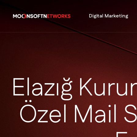
Digital Marketing
E
l
a
z
ı
ğ
K
u
r
u
Ö
z
e
l
M
a
i
l