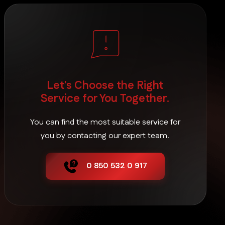
Karakoçan Kurumsal E-Posta Çözümleri
Keban Kurumsal E-Posta Çözümleri
Let's Choose the Right
Kovancılar Kurumsal E-Posta Çözümleri
Service for You Together.
You can find the most suitable service for
Maden Kurumsal E-Posta Çözümleri
you by contacting our expert team.
0 850 532 0 917
Merkez Kurumsal E-Posta Çözümleri
Palu Kurumsal E-Posta Çözümleri