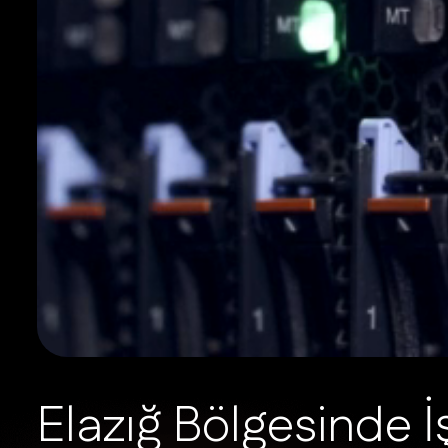
E
l
a
z
ı
ğ
B
ö
l
g
e
s
i
n
d
e
İ