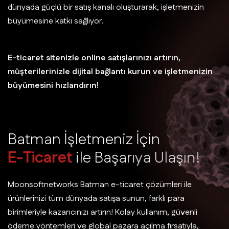
dünyada güçlü bir satış kanalı oluşturarak, işletmenizin
büyümesine katkı sağlıyor.
E-ticaret sitenizle online satışlarınızı artırın,
müşterilerinizle dijital bağlantı kurun ve işletmenizin
büyümesini hızlandırın!
B
a
t
m
a
n
İ
ş
l
e
t
m
e
n
i
z
İ
ç
i
n
E
-
T
i
c
a
r
e
t
i
l
e
B
a
ş
a
r
ı
y
a
U
l
a
ş
ı
n
!
Moonsoftnetworks Batman e-ticaret çözümleri ile
ürünlerinizi tüm dünyada satışa sunun, farklı para
birimleriyle kazancınızı artırın! Kolay kullanım, güvenli
ödeme yöntemleri ve global pazara açılma fırsatıyla,