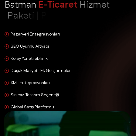
B
a
t
m
a
n
E
-
T
i
c
a
r
e
t
H
i
z
m
e
t
P
a
k
e
t
i
|
P
r
o
f
e
s
y
o
n
e
l
Ç
ö
z
ü
m
l
e
r
Pazaryeri Entegrasyonları
SEO Uyumlu Altyapı
Kolay Yönetilebilirlik
Düşük Maliyetli Ek Geliştirmeler
XML Entegrasyonları
Sınırsız Tasarım Seçeneği
Global Satış Platformu