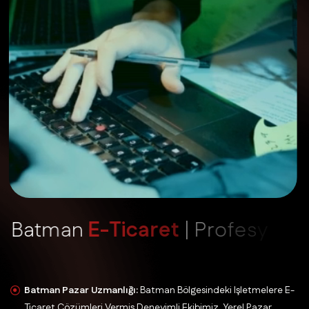
B
a
t
m
a
n
E
-
T
i
c
a
r
e
t
|
P
r
o
f
e
s
y
o
n
e
l
H
i
z
m
e
t
A
v
a
n
t
a
j
l
a
r
ı
Batman Pazar Uzmanlığı:
Batman Bölgesindeki Işletmelere E-
Ticaret Çözümleri Vermiş Deneyimli Ekibimiz, Yerel Pazar