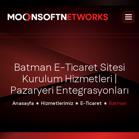
B
a
t
m
a
n
E
-
T
i
c
a
r
e
t
S
i
t
e
s
i
K
u
r
u
l
u
m
H
i
z
m
e
t
l
e
r
i
|
P
a
z
a
r
y
e
r
i
E
n
t
e
g
r
a
s
y
o
n
l
a
r
ı
Anasayfa
Hizmetlerimiz
E-Ticaret
Batman