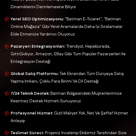
Dinamiklerini Derinlemesine Biliyor
Yerel SEO Optimizasyonu:
"Batman E-Ticaret", "Batman
Online Mağaza" Gibi Yerel Aramalarda Daha Iyi Sıralamalar
Elde Etmenize Yardımcı Oluyoruz
Pazaryeri Entegrasyonları:
Trendyol, Hepsiburada,
GittiGidiyor, Amazon, EBay Gibi Tüm Popüler Pazaryerleri Ile
Entegrasyon Desteği
Global Satış Platformu:
Tek Ekrandan Tüm Dünyaya Satış
Yapma Imkanı, Çoklu Para Birimi Ve Dil Desteği
7/24 Teknik Destek:
Batman Bölgesindeki Müşterilerimize
Kesintisiz Destek Hizmeti Sunuyoruz
Profesyonel Hizmet:
Gizli Maliyet Yok, Net Ve Şeffaf Hizmet
Anlayışı
Teslimat Süreci:
Projeniz Incelenip Ekibimiz Tarafından Size