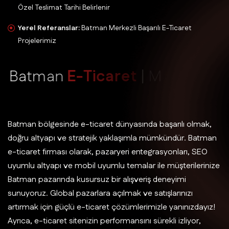
Özel Teslimat Tarihi Belirlenir
Yerel Referanslar:
Batman Merkezli Başarılı E-Ticaret
Projelerimiz
B
a
t
m
a
n
E
-
T
i
c
a
r
e
t
|
M
ü
k
e
m
m
e
l
D
i
j
i
t
a
l
S
a
t
ı
ş
D
e
n
e
y
i
m
i
Batman bölgesinde e-ticaret dünyasında başarılı olmak,
doğru altyapı ve stratejik yaklaşımla mümkündür. Batman
e-ticaret firması olarak, pazaryeri entegrasyonları, SEO
uyumlu altyapı ve mobil uyumlu temalar ile müşterilerinize
Batman pazarında kusursuz bir alışveriş deneyimi
sunuyoruz. Global pazarlara açılmak ve satışlarınızı
artırmak için güçlü e-ticaret çözümlerimizle yanınızdayız!
Ayrıca, e-ticaret sitenizin performansını sürekli izliyor,