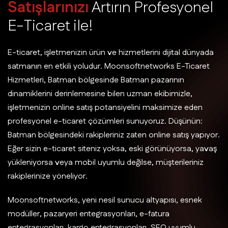
S
a
t
ı
ş
l
a
r
ı
n
ı
z
ı
A
r
t
ı
r
ı
n
P
r
o
f
e
s
y
o
n
e
l
E
-
T
i
c
a
r
e
t
i
l
e
!
E-ticaret, işletmenizin ürün ve hizmetlerini dijital dünyada
satmanın en etkili yoludur. Moonsoftnetworks E-Ticaret
Hizmetleri, Batman bölgesinde Batman pazarının
dinamiklerini derinlemesine bilen uzman ekibimizle,
işletmenizin online satış potansiyelini maksimize eden
profesyonel e-ticaret çözümleri sunuyoruz. Düşünün:
Batman bölgesindeki rakipleriniz zaten online satış yapıyor.
Eğer sizin e-ticaret siteniz yoksa, eski görünüyorsa, yavaş
yükleniyorsa veya mobil uyumlu değilse, müşterileriniz
rakiplerinize yöneliyor.
Moonsoftnetworks, yeni nesil sunucu altyapısı, esnek
modüller, pazaryeri entegrasyonları, e-fatura
entegrasyonları, kargo entegrasyonları, SEO uyumlu