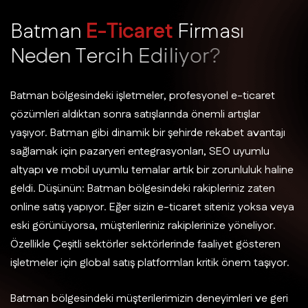
B
a
t
m
a
n
E
-
T
i
c
a
r
e
t
F
i
r
m
a
s
ı
N
e
d
e
n
T
e
r
c
i
h
E
d
i
l
i
y
o
r
?
Batman bölgesindeki işletmeler, profesyonel e-ticaret
çözümleri aldıktan sonra satışlarında önemli artışlar
yaşıyor. Batman gibi dinamik bir şehirde rekabet avantajı
sağlamak için pazaryeri entegrasyonları, SEO uyumlu
altyapı ve mobil uyumlu temalar artık bir zorunluluk haline
geldi. Düşünün: Batman bölgesindeki rakipleriniz zaten
online satış yapıyor. Eğer sizin e-ticaret siteniz yoksa veya
eski görünüyorsa, müşterileriniz rakiplerinize yöneliyor.
Özellikle Çeşitli sektörler sektörlerinde faaliyet gösteren
işletmeler için global satış platformları kritik önem taşıyor.
Batman bölgesindeki müşterilerimizin deneyimleri ve geri