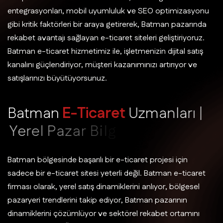
entegrasyonları, mobil uyumluluk ve SEO optimizasyonu
gibi kritik faktörleri bir araya getirerek, Batman pazarında
rekabet avantajı sağlayan e-ticaret siteleri geliştiriyoruz.
Batman e-ticaret hizmetimiz ile, işletmenizin dijital satış
kanalını güçlendiriyor, müşteri kazanımınızı artırıyor ve
satışlarınızı büyütüyorsunuz.
B
a
t
m
a
n
E
-
T
i
c
a
r
e
t
U
z
m
a
n
l
a
r
ı
|
Y
e
r
e
l
P
a
z
a
r
B
i
l
g
i
s
i
v
e
D
e
n
e
y
i
m
Batman bölgesinde başarılı bir e-ticaret projesi için
sadece bir e-ticaret sitesi yeterli değil. Batman e-ticaret
firması olarak, yerel satış dinamiklerini anlıyor, bölgesel
pazaryeri trendlerini takip ediyor, Batman pazarının
dinamiklerini çözümlüyor ve sektörel rekabet ortamını