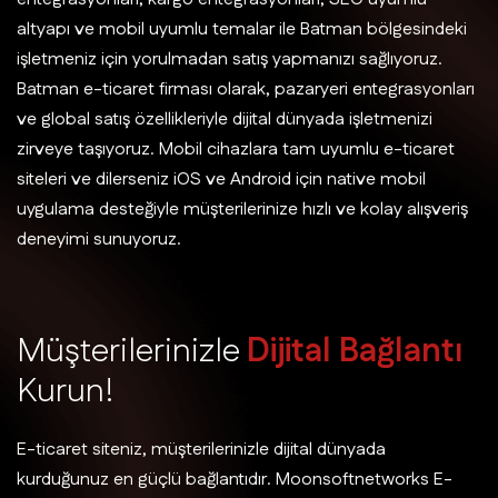
altyapı ve mobil uyumlu temalar ile Batman bölgesindeki
işletmeniz için yorulmadan satış yapmanızı sağlıyoruz.
Batman e-ticaret firması olarak, pazaryeri entegrasyonları
ve global satış özellikleriyle dijital dünyada işletmenizi
zirveye taşıyoruz. Mobil cihazlara tam uyumlu e-ticaret
siteleri ve dilerseniz iOS ve Android için native mobil
uygulama desteğiyle müşterilerinize hızlı ve kolay alışveriş
deneyimi sunuyoruz.
M
ü
ş
t
e
r
i
l
e
r
i
n
i
z
l
e
D
i
j
i
t
a
l
B
a
ğ
l
a
n
t
ı
K
u
r
u
n
!
E-ticaret siteniz, müşterilerinizle dijital dünyada
kurduğunuz en güçlü bağlantıdır. Moonsoftnetworks E-