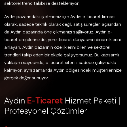
sektörel trend takibi ile destekleniyor.
Aydın pazarındaki işletmeniz için Aydın e-ticaret firması
olarak, sadece teknik olarak değil, satış süreçleri açısından
da Aydın pazarında öne çıkmanızı sağlıyoruz. Aydın e-
ticaret projelerinizde, yerel ticaret dünyasının dinamiklerini
anlayan, Aydın pazarının özelliklerini bilen ve sektörel
trendleri takip eden bir ekiple çalışıyorsunuz. Bu kapsamlı
yaklaşım sayesinde, e-ticaret siteniz sadece çalışmakla
kalmıyor, aynı zamanda Aydın bölgesindeki müşterilerinize
gerçek değer sunuyor.
A
y
d
ı
n
E
-
T
i
c
a
r
e
t
H
i
z
m
e
t
P
a
k
e
t
i
|
P
r
o
f
e
s
y
o
n
e
l
Ç
ö
z
ü
m
l
e
r