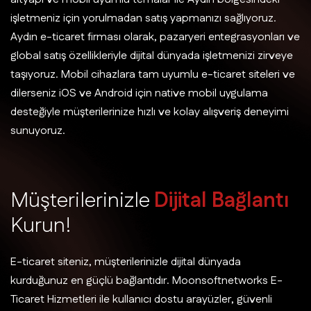
işletmeniz için yorulmadan satış yapmanızı sağlıyoruz.
Aydın e-ticaret firması olarak, pazaryeri entegrasyonları ve
global satış özellikleriyle dijital dünyada işletmenizi zirveye
taşıyoruz. Mobil cihazlara tam uyumlu e-ticaret siteleri ve
dilerseniz iOS ve Android için native mobil uygulama
desteğiyle müşterilerinize hızlı ve kolay alışveriş deneyimi
sunuyoruz.
M
ü
ş
t
e
r
i
l
e
r
i
n
i
z
l
e
D
i
j
i
t
a
l
B
a
ğ
l
a
n
t
ı
K
u
r
u
n
!
E-ticaret siteniz, müşterilerinizle dijital dünyada
kurduğunuz en güçlü bağlantıdır. Moonsoftnetworks E-
Ticaret Hizmetleri ile kullanıcı dostu arayüzler, güvenli