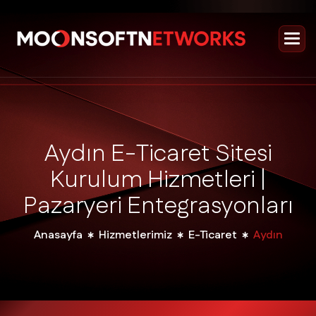
A
y
d
ı
n
E
-
T
i
c
a
r
e
t
S
i
t
e
s
i
K
u
r
u
l
u
m
H
i
z
m
e
t
l
e
r
i
|
P
a
z
a
r
y
e
r
i
E
n
t
e
g
r
a
s
y
o
n
l
a
r
ı
Anasayfa
Hizmetlerimiz
E-Ticaret
Aydın