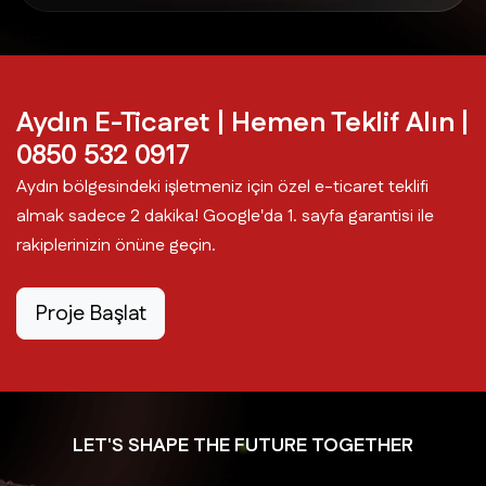
Köşk E-Ticaret
Kuşadası E-Ticaret
Aydın E-Ticaret | Hemen Teklif Alın |
0850 532 0917
Kuyucak E-Ticaret
Aydın bölgesindeki işletmeniz için özel e-ticaret teklifi
almak sadece 2 dakika! Google'da 1. sayfa garantisi ile
rakiplerinizin önüne geçin.
Merkez E-Ticaret
Proje Başlat
Nazilli E-Ticaret
Söke E-Ticaret
LET'S SHAPE THE FUTURE TOGETHER
Sultanhisar E-Ticaret