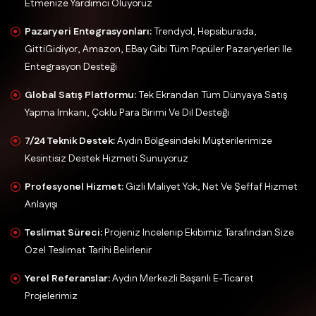
Etmenize Yardımcı Oluyoruz
Pazaryeri Entegrasyonları:
Trendyol, Hepsiburada,
GittiGidiyor, Amazon, EBay Gibi Tüm Popüler Pazaryerleri Ile
Entegrasyon Desteği
Global Satış Platformu:
Tek Ekrandan Tüm Dünyaya Satış
Yapma Imkanı, Çoklu Para Birimi Ve Dil Desteği
7/24 Teknik Destek:
Aydın Bölgesindeki Müşterilerimize
Kesintisiz Destek Hizmeti Sunuyoruz
Profesyonel Hizmet:
Gizli Maliyet Yok, Net Ve Şeffaf Hizmet
Anlayışı
Teslimat Süreci:
Projeniz Incelenip Ekibimiz Tarafından Size
Özel Teslimat Tarihi Belirlenir
Yerel Referanslar:
Aydın Merkezli Başarılı E-Ticaret
Projelerimiz