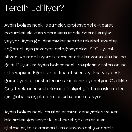
T
e
r
c
i
h
E
d
i
l
i
y
o
r
?
Aydın bölgesindeki işletmeler, profesyonel e-ticaret
çözümleri aldıktan sonra satışlarında önemli artışlar
yaşıyor. Aydın gibi dinamik bir şehirde rekabet avantajı
sağlamak için pazaryeri entegrasyonları, SEO uyumlu
altyapı ve mobil uyumlu temalar artık bir zorunluluk haline
geldi. Düşünün: Aydın bölgesindeki rakipleriniz zaten online
satış yapıyor. Eğer sizin e-ticaret siteniz yoksa veya eski
görünüyorsa, müşterileriniz rakiplerinize yöneliyor. Özellikle
Çeşitli sektörler sektörlerinde faaliyet gösteren işletmeler
için global satış platformları kritik önem taşıyor.
Aydın bölgesindeki müşterilerimizin deneyimleri ve geri
bildirimleri gösteriyor ki, e-ticaret çözümleri alan
işletmeler, tek ekrandan tüm dünyaya satış yaparak