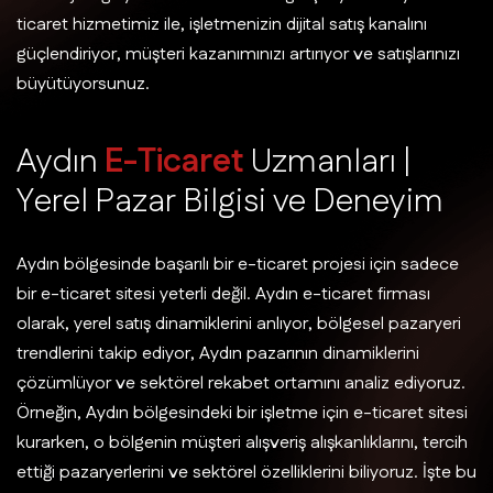
ticaret hizmetimiz ile, işletmenizin dijital satış kanalını
güçlendiriyor, müşteri kazanımınızı artırıyor ve satışlarınızı
büyütüyorsunuz.
A
y
d
ı
n
E
-
T
i
c
a
r
e
t
U
z
m
a
n
l
a
r
ı
|
Y
e
r
e
l
P
a
z
a
r
B
i
l
g
i
s
i
v
e
D
e
n
e
y
i
m
Aydın bölgesinde başarılı bir e-ticaret projesi için sadece
bir e-ticaret sitesi yeterli değil. Aydın e-ticaret firması
olarak, yerel satış dinamiklerini anlıyor, bölgesel pazaryeri
trendlerini takip ediyor, Aydın pazarının dinamiklerini
çözümlüyor ve sektörel rekabet ortamını analiz ediyoruz.
Örneğin, Aydın bölgesindeki bir işletme için e-ticaret sitesi
kurarken, o bölgenin müşteri alışveriş alışkanlıklarını, tercih
ettiği pazaryerlerini ve sektörel özelliklerini biliyoruz. İşte bu