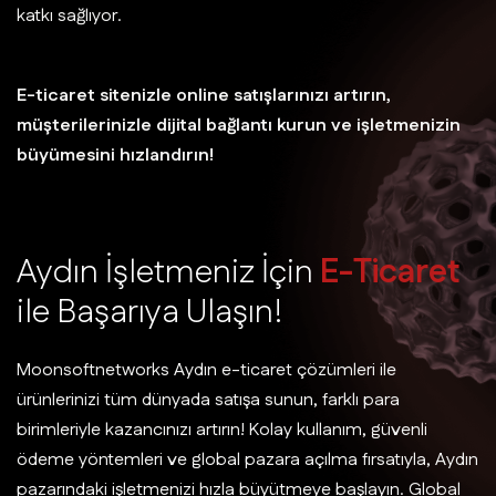
katkı sağlıyor.
E-ticaret sitenizle online satışlarınızı artırın,
müşterilerinizle dijital bağlantı kurun ve işletmenizin
büyümesini hızlandırın!
A
y
d
ı
n
İ
ş
l
e
t
m
e
n
i
z
İ
ç
i
n
E
-
T
i
c
a
r
e
t
i
l
e
B
a
ş
a
r
ı
y
a
U
l
a
ş
ı
n
!
Moonsoftnetworks Aydın e-ticaret çözümleri ile
ürünlerinizi tüm dünyada satışa sunun, farklı para
birimleriyle kazancınızı artırın! Kolay kullanım, güvenli
ödeme yöntemleri ve global pazara açılma fırsatıyla, Aydın
pazarındaki işletmenizi hızla büyütmeye başlayın. Global