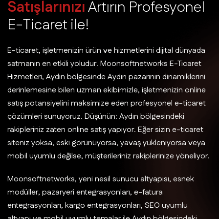
S
a
t
ı
ş
l
a
r
ı
n
ı
z
ı
A
r
t
ı
r
ı
n
P
r
o
f
e
s
y
o
n
e
l
E
-
T
i
c
a
r
e
t
i
l
e
!
E-ticaret, işletmenizin ürün ve hizmetlerini dijital dünyada
satmanın en etkili yoludur. Moonsoftnetworks E-Ticaret
Hizmetleri, Aydın bölgesinde Aydın pazarının dinamiklerini
derinlemesine bilen uzman ekibimizle, işletmenizin online
satış potansiyelini maksimize eden profesyonel e-ticaret
çözümleri sunuyoruz. Düşünün: Aydın bölgesindeki
rakipleriniz zaten online satış yapıyor. Eğer sizin e-ticaret
siteniz yoksa, eski görünüyorsa, yavaş yükleniyorsa veya
mobil uyumlu değilse, müşterileriniz rakiplerinize yöneliyor.
Moonsoftnetworks, yeni nesil sunucu altyapısı, esnek
modüller, pazaryeri entegrasyonları, e-fatura
entegrasyonları, kargo entegrasyonları, SEO uyumlu
altyapı ve mobil uyumlu temalar ile Aydın bölgesindeki