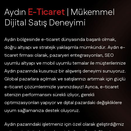
A
y
d
ı
n
E
-
T
i
c
a
r
e
t
|
M
ü
k
e
m
m
e
l
D
i
j
i
t
a
l
S
a
t
ı
ş
D
e
n
e
y
i
m
i
Aydın bölgesinde e-ticaret dünyasında başarılı olmak,
doğru altyapı ve stratejik yaklaşımla mümkündür. Aydın e-
ticaret firması olarak, pazaryeri entegrasyonları, SEO
uyumlu altyapı ve mobil uyumlu temalar ile müşterilerinize
Aydın pazarında kusursuz bir alışveriş deneyimi sunuyoruz.
Global pazarlara açılmak ve satışlarınızı artırmak için güçlü
e-ticaret çözümlerimizle yanınızdayız! Ayrıca, e-ticaret
sitenizin performansını sürekli izliyor, gerekli
optimizasyonları yapıyor ve dijital pazardaki değişikliklere
uyum sağlamanıza destek oluyoruz.
Aydın pazarındaki işletmeniz için özel olarak geliştirdiğimiz