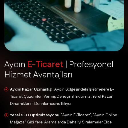
A
y
d
ı
n
E
-
T
i
c
a
r
e
t
|
P
r
o
f
e
s
y
o
n
e
l
H
i
z
m
e
t
A
v
a
n
t
a
j
l
a
r
ı
Aydın Pazar Uzmanlığı:
Aydın Bölgesindeki Işletmelere E-
Ticaret Çözümleri Vermiş Deneyimli Ekibimiz, Yerel Pazar
Dinamiklerini Derinlemesine Biliyor
Yerel SEO Optimizasyonu:
"Aydın E-Ticaret", "Aydın Online
Mağaza" Gibi Yerel Aramalarda Daha Iyi Sıralamalar Elde