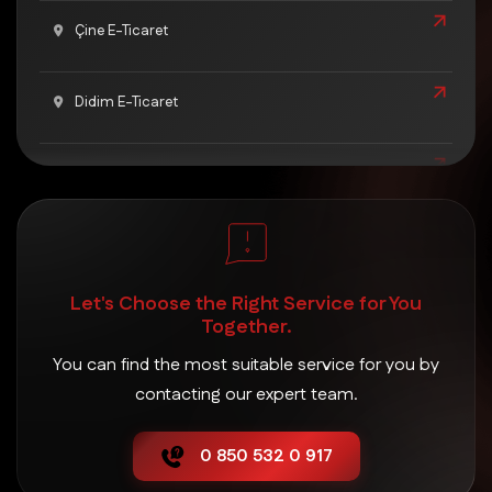
Çine E-Ticaret
Didim E-Ticaret
Germencik E-Ticaret
İncirliova E-Ticaret
Let's Choose the Right Service for You
Karacasu E-Ticaret
Together.
You can find the most suitable service for you by
Karpuzlu E-Ticaret
contacting our expert team.
0 850 532 0 917
Koçarlı E-Ticaret