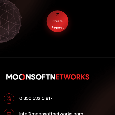
Yenipazar E-Ticaret
Create
Request
0 850 532 0 917
info@moonsoftnetworks.com