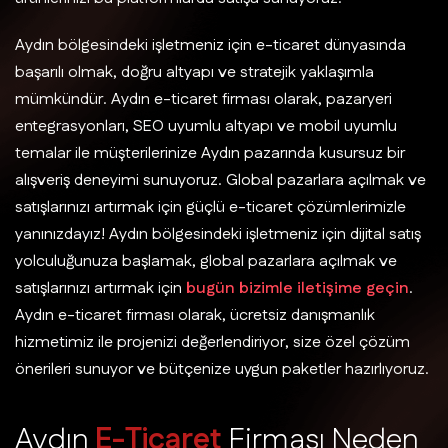
Aydın bölgesindeki işletmeniz için e-ticaret dünyasında
başarılı olmak, doğru altyapı ve stratejik yaklaşımla
mümkündür. Aydın e-ticaret firması olarak, pazaryeri
entegrasyonları, SEO uyumlu altyapı ve mobil uyumlu
temalar ile müşterilerinize Aydın pazarında kusursuz bir
alışveriş deneyimi sunuyoruz. Global pazarlara açılmak ve
satışlarınızı artırmak için güçlü e-ticaret çözümlerimizle
yanınızdayız! Aydın bölgesindeki işletmeniz için dijital satış
yolculuğunuza başlamak, global pazarlara açılmak ve
satışlarınızı artırmak için
bugün bizimle iletişime geçin
.
Aydın e-ticaret firması olarak, ücretsiz danışmanlık
hizmetimiz ile projenizi değerlendiriyor, size özel çözüm
önerileri sunuyor ve bütçenize uygun paketler hazırlıyoruz.
A
y
d
ı
n
E
-
T
i
c
a
r
e
t
F
i
r
m
a
s
ı
N
e
d
e
n