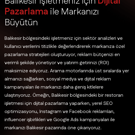
B
a
l
ı
k
e
s
i
r
İ
ş
l
e
t
m
e
n
i
z
İ
ç
i
n
D
i
j
i
t
a
l
P
a
z
a
r
l
a
m
a
i
l
e
M
a
r
k
a
n
ı
z
ı
B
ü
y
ü
t
ü
n
Balıkesir bölgesindeki işletmeniz için sektör analizleri ve
kullanıcı verilerini titizlikle değerlendirerek markanıza özel
pazarlama stratejileri oluşturuyor, reklam bütçenizi en
verimli şekilde yönetiyor ve yatırım getirinizi (ROI)
maksimize ediyoruz. Arama motorlarında üst sıralarda yer
almanızı sağlarken, sosyal medya ve dijital reklam
kampanyaları ile markanızı daha geniş kitlelere
ulaştırıyoruz. Örneğin, Balıkesir bölgesindeki bir restoran
işletmesi için dijital pazarlama yaparken, yerel SEO
optimizasyonu, Instagram ve Facebook reklamları,
influencer işbirlikleri ve Google Ads kampanyaları ile
markanızı Balıkesir pazarında öne çıkarıyoruz.