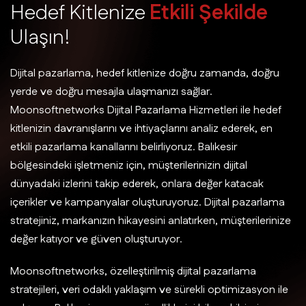
H
e
d
e
f
K
i
t
l
e
n
i
z
e
E
t
k
i
l
i
Ş
e
k
i
l
d
e
U
l
a
ş
ı
n
!
Dijital pazarlama, hedef kitlenize doğru zamanda, doğru
yerde ve doğru mesajla ulaşmanızı sağlar.
Moonsoftnetworks Dijital Pazarlama Hizmetleri ile hedef
kitlenizin davranışlarını ve ihtiyaçlarını analiz ederek, en
etkili pazarlama kanallarını belirliyoruz. Balıkesir
bölgesindeki işletmeniz için, müşterilerinizin dijital
dünyadaki izlerini takip ederek, onlara değer katacak
içerikler ve kampanyalar oluşturuyoruz. Dijital pazarlama
stratejiniz, markanızın hikayesini anlatırken, müşterilerinize
değer katıyor ve güven oluşturuyor.
Moonsoftnetworks, özelleştirilmiş dijital pazarlama
stratejileri, veri odaklı yaklaşım ve sürekli optimizasyon ile