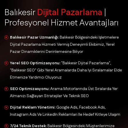
B
a
l
ı
k
e
s
i
r
D
i
j
i
t
a
l
P
a
z
a
r
l
a
m
a
|
P
r
o
f
e
s
y
o
n
e
l
H
i
z
m
e
t
A
v
a
n
t
a
j
l
a
r
ı
Balıkesir Pazar Uzmanlığı:
Balıkesir Bölgesindeki Işletmelere
Dijital Pazarlama Hizmeti Vermiş Deneyimli Ekibimiz, Yerel
Pazar Dinamiklerini Derinlemesine Biliyor
Yerel SEO Optimizasyonu:
"Balıkesir Dijital Pazarlama",
"Balıkesir SEO" Gibi Yerel Aramalarda Daha Iyi Sıralamalar Elde
Etmenize Yardımcı Oluyoruz
SEO Optimizasyonu:
Arama Motorlarında Üst Sıralarda Yer
Almanızı Sağlayan Stratejiler Ve Teknik SEO
Dijital Reklam Yönetimi:
Google Ads, Facebook Ads,
Instagram Ads Ve LinkedIn Reklamları Ile Hedef Kitleye Ulaşım
7/24 Teknik Destek:
Balıkesir Bölgesindeki Müşterilerimize