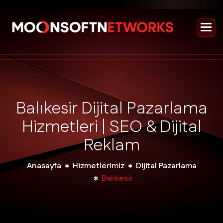
B
a
l
ı
k
e
s
i
r
D
i
j
i
t
a
l
P
a
z
a
r
l
a
m
a
H
i
z
m
e
t
l
e
r
i
|
S
E
O
&
D
i
j
i
t
a
l
R
e
k
l
a
m
Anasayfa
Hizmetlerimiz
Dijital Pazarlama
Balıkesir