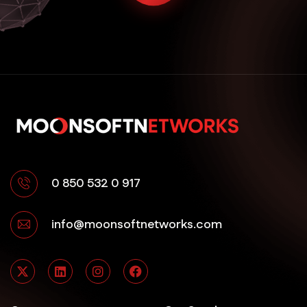
Sındırgı Dijital Pazarlama
Susurluk Dijital Pazarlama
0 850 532 0 917
info@moonsoftnetworks.com