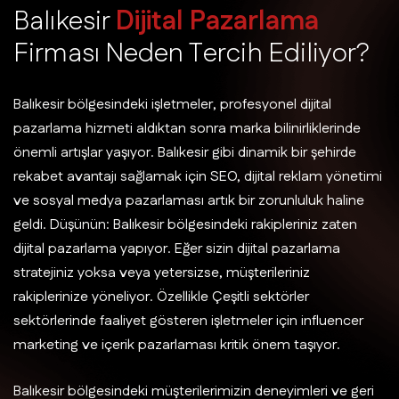
B
a
l
ı
k
e
s
i
r
D
i
j
i
t
a
l
P
a
z
a
r
l
a
m
a
F
i
r
m
a
s
ı
N
e
d
e
n
T
e
r
c
i
h
E
d
i
l
i
y
o
r
?
Balıkesir bölgesindeki işletmeler, profesyonel dijital
pazarlama hizmeti aldıktan sonra marka bilinirliklerinde
önemli artışlar yaşıyor. Balıkesir gibi dinamik bir şehirde
rekabet avantajı sağlamak için SEO, dijital reklam yönetimi
ve sosyal medya pazarlaması artık bir zorunluluk haline
geldi. Düşünün: Balıkesir bölgesindeki rakipleriniz zaten
dijital pazarlama yapıyor. Eğer sizin dijital pazarlama
stratejiniz yoksa veya yetersizse, müşterileriniz
rakiplerinize yöneliyor. Özellikle Çeşitli sektörler
sektörlerinde faaliyet gösteren işletmeler için influencer
marketing ve içerik pazarlaması kritik önem taşıyor.
Balıkesir bölgesindeki müşterilerimizin deneyimleri ve geri