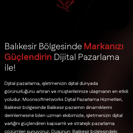
B
a
l
ı
k
e
s
i
r
B
ö
l
g
e
s
i
n
d
e
M
a
r
k
a
n
ı
z
ı
G
ü
ç
l
e
n
d
i
r
i
n
D
i
j
i
t
a
l
P
a
z
a
r
l
a
m
a
i
l
e
!
Dijital pazarlama, işletmenizin dijital dünyada
görünürlüğünü artıran ve müşterilerinize ulaşmanın en etkili
yoludur. Moonsoftnetworks Dijital Pazarlama Hizmetleri,
Balıkesir bölgesinde Balıkesir pazarının dinamiklerini
derinlemesine bilen uzman ekibimizle, işletmenizin dijital
varlığını güçlendiren kapsamlı ve stratejik pazarlama
çözümleri sunuyoruz. Düşünün: Balıkesir bölgesindeki