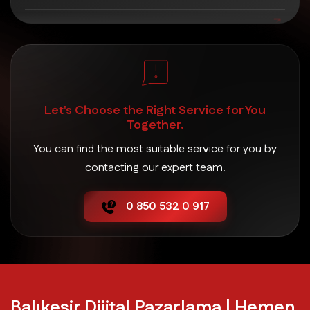
Bigadiç Dijital Pazarlama
Burhaniye Dijital Pazarlama
Let's Choose the Right Service for You
Dursunbey Dijital Pazarlama
Together.
You can find the most suitable service for you by
Edremit Dijital Pazarlama
contacting our expert team.
0 850 532 0 917
Erdek Dijital Pazarlama
Gömeç Dijital Pazarlama
Gönen Dijital Pazarlama
Balıkesir Dijital Pazarlama | Hemen