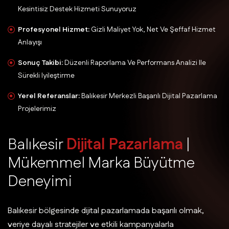
Kesintisiz Destek Hizmeti Sunuyoruz
Profesyonel Hizmet:
Gizli Maliyet Yok, Net Ve Şeffaf Hizmet
Anlayışı
Sonuç Takibi:
Düzenli Raporlama Ve Performans Analizi Ile
Sürekli Iyileştirme
Yerel Referanslar:
Balıkesir Merkezli Başarılı Dijital Pazarlama
Projelerimiz
B
a
l
ı
k
e
s
i
r
D
i
j
i
t
a
l
P
a
z
a
r
l
a
m
a
|
M
ü
k
e
m
m
e
l
M
a
r
k
a
B
ü
y
ü
t
m
e
D
e
n
e
y
i
m
i
Balıkesir bölgesinde dijital pazarlamada başarılı olmak,
veriye dayalı stratejiler ve etkili kampanyalarla