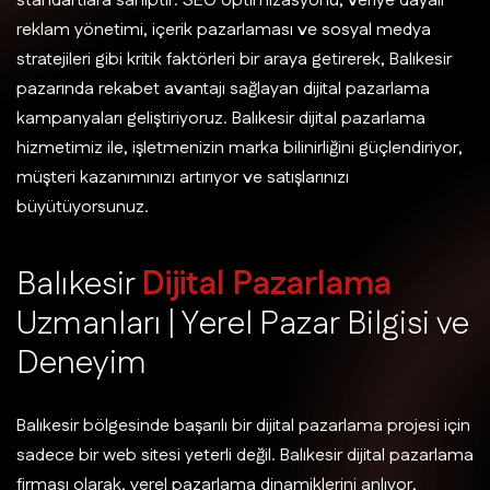
standartlara sahiptir. SEO optimizasyonu, veriye dayalı
reklam yönetimi, içerik pazarlaması ve sosyal medya
stratejileri gibi kritik faktörleri bir araya getirerek, Balıkesir
pazarında rekabet avantajı sağlayan dijital pazarlama
kampanyaları geliştiriyoruz. Balıkesir dijital pazarlama
hizmetimiz ile, işletmenizin marka bilinirliğini güçlendiriyor,
müşteri kazanımınızı artırıyor ve satışlarınızı
büyütüyorsunuz.
B
a
l
ı
k
e
s
i
r
D
i
j
i
t
a
l
P
a
z
a
r
l
a
m
a
U
z
m
a
n
l
a
r
ı
|
Y
e
r
e
l
P
a
z
a
r
B
i
l
g
i
s
i
v
e
D
e
n
e
y
i
m
Balıkesir bölgesinde başarılı bir dijital pazarlama projesi için
sadece bir web sitesi yeterli değil. Balıkesir dijital pazarlama
firması olarak, yerel pazarlama dinamiklerini anlıyor,