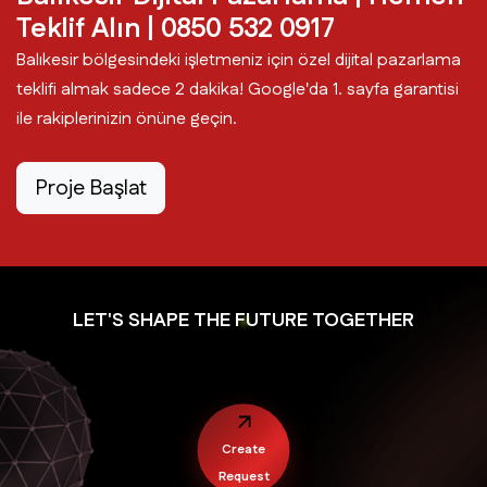
Teklif Alın | 0850 532 0917
Havran Dijital Pazarlama
Balıkesir bölgesindeki işletmeniz için özel dijital pazarlama
teklifi almak sadece 2 dakika! Google'da 1. sayfa garantisi
ile rakiplerinizin önüne geçin.
İvrindi Dijital Pazarlama
Proje Başlat
Karesi Dijital Pazarlama
Kepsut Dijital Pazarlama
LET'S SHAPE THE FUTURE TOGETHER
Manyas Dijital Pazarlama
Marmara Dijital Pazarlama
Create
Savaştepe Dijital Pazarlama
Request