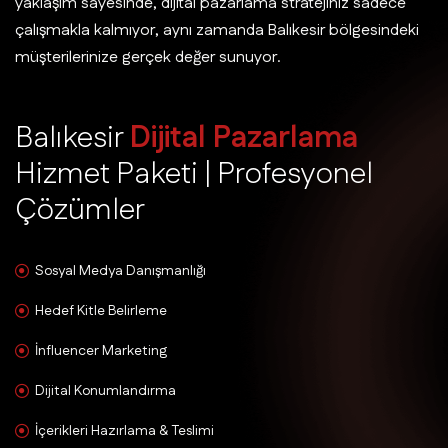
yaklaşım sayesinde, dijital pazarlama stratejiniz sadece
çalışmakla kalmıyor, aynı zamanda Balıkesir bölgesindeki
müşterilerinize gerçek değer sunuyor.
B
a
l
ı
k
e
s
i
r
D
i
j
i
t
a
l
P
a
z
a
r
l
a
m
a
H
i
z
m
e
t
P
a
k
e
t
i
|
P
r
o
f
e
s
y
o
n
e
l
Ç
ö
z
ü
m
l
e
r
Sosyal Medya Danışmanlığı
Hedef Kitle Belirleme
İnfluencer Marketing
Dijital Konumlandırma
İçerikleri Hazırlama & Teslimi