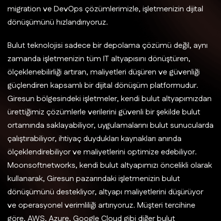
migration ve DevOps çözümlerimizle, işletmenizin dijital
dönüşümünü hızlandırıyoruz.
Bulut teknolojisi sadece bir depolama çözümü değil, aynı
zamanda işletmenizin tüm IT altyapısını dönüştüren,
ölçeklenebilirliği artıran, maliyetleri düşüren ve güvenliği
güçlendiren kapsamlı bir dijital dönüşüm platformudur.
Giresun bölgesindeki işletmeler, kendi bulut altyapımızdan
ürettiğimiz çözümlerle verilerini güvenli bir şekilde bulut
ortamında saklayabiliyor, uygulamalarını bulut sunucularda
çalıştırabiliyor, ihtiyaç duydukları kaynakları anında
ölçeklendirebiliyor ve maliyetlerini optimize edebiliyor.
Moonsoftnetworks, kendi bulut altyapımızı öncelikli olarak
kullanarak, Giresun pazarındaki işletmenizin bulut
dönüşümünü destekliyor, altyapı maliyetlerini düşürüyor
ve operasyonel verimliliği artırıyoruz. Müşteri tercihine
göre, AWS, Azure, Google Cloud gibi diğer bulut