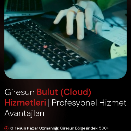
G
i
r
e
s
u
n
B
u
l
u
t
(
C
l
o
u
d
)
H
i
z
m
e
t
l
e
r
i
|
P
r
o
f
e
s
y
o
n
e
l
H
i
z
m
e
t
A
v
a
n
t
a
j
l
a
r
ı
Giresun Pazar Uzmanlığı:
Giresun Bölgesindeki 500+