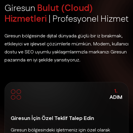
G
i
r
e
s
u
n
B
u
l
u
t
(
C
l
o
u
d
)
H
i
z
m
e
t
l
e
r
i
|
P
r
o
f
e
s
y
o
n
e
l
H
i
z
m
e
t
Giresun bölgesinde dijital dünyada güçlü bir iz bırakmak,
etkileyici ve işlevsel çözümlerle mümkün. Modern, kullanıcı
dostu ve SEO uyumlu yaklaşımlarımızla markanızı Giresun
pazarında en iyi şekilde yansıtıyoruz.
1.
ADIM
Giresun İçin Özel Teklif Talep Edin
Giresun bölgesindeki işletmeniz için özel olarak