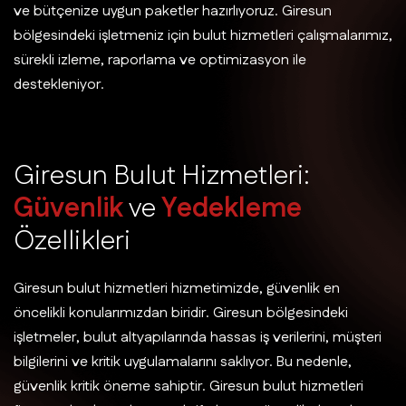
ve bütçenize uygun paketler hazırlıyoruz. Giresun
bölgesindeki işletmeniz için bulut hizmetleri çalışmalarımız,
sürekli izleme, raporlama ve optimizasyon ile
destekleniyor.
G
i
r
e
s
u
n
B
u
l
u
t
H
i
z
m
e
t
l
e
r
i
:
G
ü
v
e
n
l
i
k
v
e
Y
e
d
e
k
l
e
m
e
Ö
z
e
l
l
i
k
l
e
r
i
Giresun bulut hizmetleri hizmetimizde, güvenlik en
öncelikli konularımızdan biridir. Giresun bölgesindeki
işletmeler, bulut altyapılarında hassas iş verilerini, müşteri
bilgilerini ve kritik uygulamalarını saklıyor. Bu nedenle,
güvenlik kritik öneme sahiptir. Giresun bulut hizmetleri