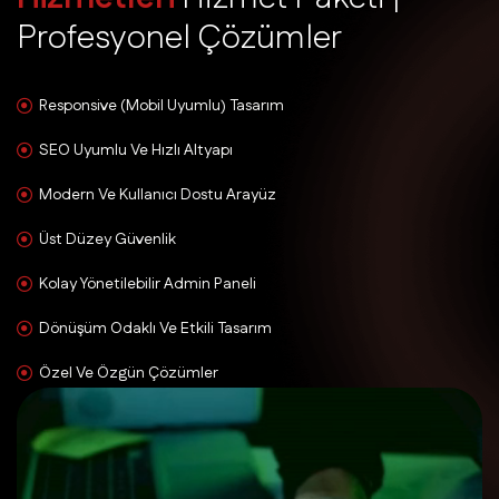
P
r
o
f
e
s
y
o
n
e
l
Ç
ö
z
ü
m
l
e
r
Responsive (Mobil Uyumlu) Tasarım
SEO Uyumlu Ve Hızlı Altyapı
Modern Ve Kullanıcı Dostu Arayüz
Üst Düzey Güvenlik
Kolay Yönetilebilir Admin Paneli
Dönüşüm Odaklı Ve Etkili Tasarım
Özel Ve Özgün Çözümler