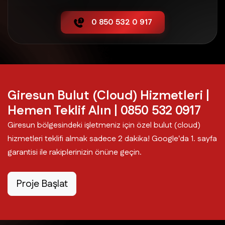
0 850 532 0 917
Görele Bulut (Cloud) Hizmetleri
Güce Bulut (Cloud) Hizmetleri
Keşap Bulut (Cloud) Hizmetleri
Giresun Bulut (Cloud) Hizmetleri |
Hemen Teklif Alın | 0850 532 0917
Merkez Bulut (Cloud) Hizmetleri
Giresun bölgesindeki işletmeniz için özel bulut (cloud)
hizmetleri teklifi almak sadece 2 dakika! Google'da 1. sayfa
garantisi ile rakiplerinizin önüne geçin.
Piraziz Bulut (Cloud) Hizmetleri
Proje Başlat
Şebinkarahisar Bulut (Cloud) Hizmetleri
Tirebolu Bulut (Cloud) Hizmetleri