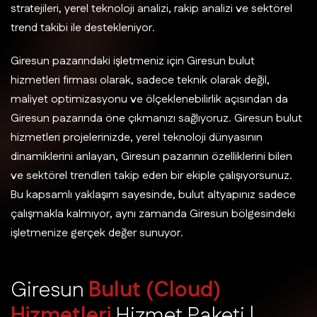
stratejileri, yerel teknoloji analizi, rakip analizi ve sektörel
trend takibi ile destekleniyor.
Giresun pazarındaki işletmeniz için Giresun bulut
hizmetleri firması olarak, sadece teknik olarak değil,
maliyet optimizasyonu ve ölçeklenebilirlik açısından da
Giresun pazarında öne çıkmanızı sağlıyoruz. Giresun bulut
hizmetleri projelerinizde, yerel teknoloji dünyasının
dinamiklerini anlayan, Giresun pazarının özelliklerini bilen
ve sektörel trendleri takip eden bir ekiple çalışıyorsunuz.
Bu kapsamlı yaklaşım sayesinde, bulut altyapınız sadece
çalışmakla kalmıyor, aynı zamanda Giresun bölgesindeki
işletmenize gerçek değer sunuyor.
G
i
r
e
s
u
n
B
u
l
u
t
(
C
l
o
u
d
)
H
i
z
m
e
t
l
e
r
i
H
i
z
m
e
t
P
a
k
e
t
i
|