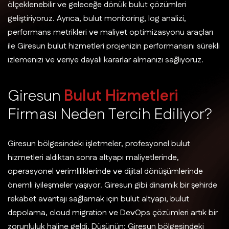
ölçeklenebilir ve geleceğe dönük bulut çözümleri
geliştiriyoruz. Ayrıca, bulut monitoring, log analizi,
performans metrikleri ve maliyet optimizasyonu araçları
ile Giresun bulut hizmetleri projenizin performansını sürekli
izlemenizi ve veriye dayalı kararlar almanızı sağlıyoruz.
G
i
r
e
s
u
n
B
u
l
u
t
H
i
z
m
e
t
l
e
r
i
F
i
r
m
a
s
ı
N
e
d
e
n
T
e
r
c
i
h
E
d
i
l
i
y
o
r
?
Giresun bölgesindeki işletmeler, profesyonel bulut
hizmetleri aldıktan sonra altyapı maliyetlerinde,
operasyonel verimliliklerinde ve dijital dönüşümlerinde
önemli iyileşmeler yaşıyor. Giresun gibi dinamik bir şehirde
rekabet avantajı sağlamak için bulut altyapı, bulut
depolama, cloud migration ve DevOps çözümleri artık bir
zorunluluk haline geldi. Düşünün: Giresun bölgesindeki