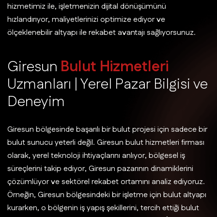
hizmetimiz ile, işletmenizin dijital dönüşümünü
hızlandırıyor, maliyetlerinizi optimize ediyor ve
ölçeklenebilir altyapı ile rekabet avantajı sağlıyorsunuz.
G
i
r
e
s
u
n
B
u
l
u
t
H
i
z
m
e
t
l
e
r
i
U
z
m
a
n
l
a
r
ı
|
Y
e
r
e
l
P
a
z
a
r
B
i
l
g
i
s
i
v
e
D
e
n
e
y
i
m
Giresun bölgesinde başarılı bir bulut projesi için sadece bir
bulut sunucu yeterli değil. Giresun bulut hizmetleri firması
olarak, yerel teknoloji ihtiyaçlarını anlıyor, bölgesel iş
süreçlerini takip ediyor, Giresun pazarının dinamiklerini
çözümlüyor ve sektörel rekabet ortamını analiz ediyoruz.
Örneğin, Giresun bölgesindeki bir işletme için bulut altyapı
kurarken, o bölgenin iş yapış şekillerini, tercih ettiği bulut