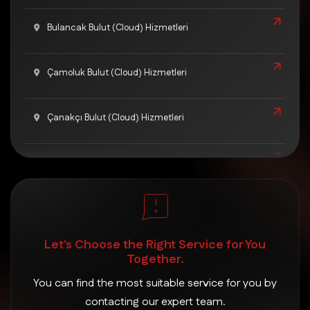
Bulancak Bulut (Cloud) Hizmetleri
Çamoluk Bulut (Cloud) Hizmetleri
Çanakçı Bulut (Cloud) Hizmetleri
Dereli Bulut (Cloud) Hizmetleri
Doğankent Bulut (Cloud) Hizmetleri
Let's Choose the Right Service for You
Espiye Bulut (Cloud) Hizmetleri
Together.
You can find the most suitable service for you by
Eynesil Bulut (Cloud) Hizmetleri
contacting our expert team.