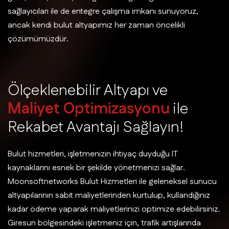
sağlayıcıları ile de entegre çalışma imkanı sunuyoruz,
ancak kendi bulut altyapımız her zaman öncelikli
çözümümüzdür.
Ö
l
ç
e
k
l
e
n
e
b
i
l
i
r
A
l
t
y
a
p
ı
v
e
M
a
l
i
y
e
t
O
p
t
i
m
i
z
a
s
y
o
n
u
i
l
e
R
e
k
a
b
e
t
A
v
a
n
t
a
j
ı
S
a
ğ
l
a
y
ı
n
!
Bulut hizmetleri, işletmenizin ihtiyaç duyduğu IT
kaynaklarını esnek bir şekilde yönetmenizi sağlar.
Moonsoftnetworks Bulut Hizmetleri ile geleneksel sunucu
altyapılarının sabit maliyetlerinden kurtulup, kullandığınız
kadar ödeme yaparak maliyetlerinizi optimize edebilirsiniz.
Giresun bölgesindeki işletmeniz için, trafik artışlarında