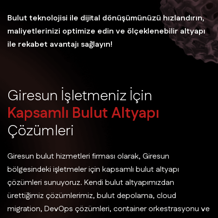
Bulut teknolojisi ile dijital dönüşümünüzü hızlandırın,
maliyetlerinizi optimize edin ve ölçeklenebilir altyapı
ile rekabet avantajı sağlayın!
G
i
r
e
s
u
n
İ
ş
l
e
t
m
e
n
i
z
İ
ç
i
n
K
a
p
s
a
m
l
ı
B
u
l
u
t
A
l
t
y
a
p
ı
Ç
ö
z
ü
m
l
e
r
i
Giresun bulut hizmetleri firması olarak, Giresun
bölgesindeki işletmeler için kapsamlı bulut altyapı
çözümleri sunuyoruz. Kendi bulut altyapımızdan
ürettiğimiz çözümlerimiz, bulut depolama, cloud
migration, DevOps çözümleri, container orkestrasyonu ve