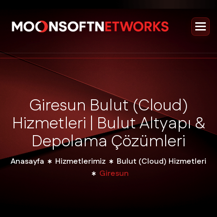
G
i
r
e
s
u
n
B
u
l
u
t
(
C
l
o
u
d
)
H
i
z
m
e
t
l
e
r
i
|
B
u
l
u
t
A
l
t
y
a
p
ı
&
D
e
p
o
l
a
m
a
Ç
ö
z
ü
m
l
e
r
i
Anasayfa
Hizmetlerimiz
Bulut (Cloud) Hizmetleri
Giresun