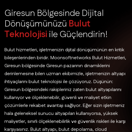
G
i
r
e
s
u
n
B
ö
l
g
e
s
i
n
d
e
D
i
j
i
t
a
l
D
ö
n
ü
ş
ü
m
ü
n
ü
z
ü
B
u
l
u
t
T
e
k
n
o
l
o
j
i
s
i
i
l
e
G
ü
ç
l
e
n
d
i
r
i
n
!
Bulut hizmetleri, işletmenizin dijital dönüşümünün en kritik
bileşenlerinden biridir. Moonsoftnetworks Bulut Hizmetleri,
Giresun bölgesinde Giresun pazarının dinamiklerini
derinlemesine bilen uzman ekibimizle, işletmenizin altyapı
ihtiyaçlarını bulut teknolojisi ile çözüyoruz. Düşünün:
Giresun bölgesindeki rakipleriniz zaten bulut altyapılarını
kullanıyor ve ölçeklenebilir, güvenli ve maliyet etkin
çözümlerle rekabet avantajı sağlıyor. Eğer sizin işletmeniz
hala geleneksel sunucu altyapıları kullanıyorsa, yüksek
maliyetler, sınırlı ölçeklenebilirlik ve güvenlik riskleri ile karşı
karşıyasınız. Bulut altyapı, bulut depolama, cloud