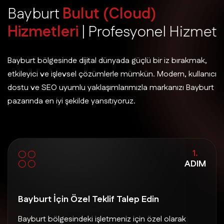
B
a
y
b
u
r
t
B
u
l
u
t
(
C
l
o
u
d
)
H
i
z
m
e
t
l
e
r
i
|
P
r
o
f
e
s
y
o
n
e
l
H
i
z
m
e
t
Bayburt bölgesinde dijital dünyada güçlü bir iz bırakmak,
etkileyici ve işlevsel çözümlerle mümkün. Modern, kullanıcı
dostu ve SEO uyumlu yaklaşımlarımızla markanızı Bayburt
pazarında en iyi şekilde yansıtıyoruz.
1.
ADIM
Bayburt İçin Özel Teklif Talep Edin
Bayburt bölgesindeki işletmeniz için özel olarak