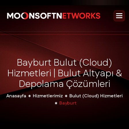
B
a
y
b
u
r
t
B
u
l
u
t
(
C
l
o
u
d
)
H
i
z
m
e
t
l
e
r
i
|
B
u
l
u
t
A
l
t
y
a
p
ı
&
D
e
p
o
l
a
m
a
Ç
ö
z
ü
m
l
e
r
i
Anasayfa
Hizmetlerimiz
Bulut (Cloud) Hizmetleri
Bayburt