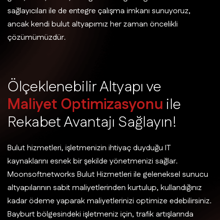
sağlayıcıları ile de entegre çalışma imkanı sunuyoruz,
ancak kendi bulut altyapımız her zaman öncelikli
çözümümüzdür.
Ö
l
ç
e
k
l
e
n
e
b
i
l
i
r
A
l
t
y
a
p
ı
v
e
M
a
l
i
y
e
t
O
p
t
i
m
i
z
a
s
y
o
n
u
i
l
e
R
e
k
a
b
e
t
A
v
a
n
t
a
j
ı
S
a
ğ
l
a
y
ı
n
!
Bulut hizmetleri, işletmenizin ihtiyaç duyduğu IT
kaynaklarını esnek bir şekilde yönetmenizi sağlar.
Moonsoftnetworks Bulut Hizmetleri ile geleneksel sunucu
altyapılarının sabit maliyetlerinden kurtulup, kullandığınız
kadar ödeme yaparak maliyetlerinizi optimize edebilirsiniz.
Bayburt bölgesindeki işletmeniz için, trafik artışlarında