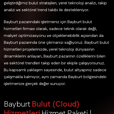
geliştirdiğimiz bulut stratejileri, yerel teknoloji analizi, rakip
analizi ve sektörel trend takibi ile destekleniyor.
Bayburt pazarındaki işletmeniz için Bayburt bulut
hizmetleri firması olarak, sadece teknik olarak değil,
maliyet optimizasyonu ve ölçeklenebilirlik açısından da
Bayburt pazarında öne çıkmanızı sağlıyoruz. Bayburt bulut
hizmetleri projelerinizde, yerel teknoloji dünyasının
dinamiklerini anlayan, Bayburt pazarının özelliklerini bilen
ve sektörel trendleri takip eden bir ekiple çalışıyorsunuz.
Bu kapsamlı yaklaşım sayesinde, bulut altyapınız sadece
çalışmakla kalmıyor, aynı zamanda Bayburt bölgesindeki
işletmenize gerçek değer sunuyor.
B
a
y
b
u
r
t
B
u
l
u
t
(
C
l
o
u
d
)
H
i
z
m
e
t
l
e
r
i
H
i
z
m
e
t
P
a
k
e
t
i
|