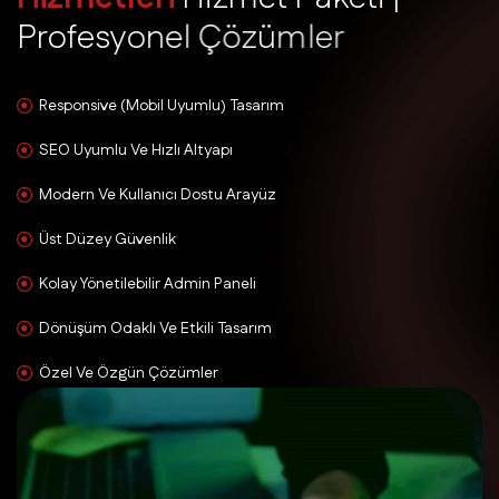
P
r
o
f
e
s
y
o
n
e
l
Ç
ö
z
ü
m
l
e
r
Responsive (Mobil Uyumlu) Tasarım
SEO Uyumlu Ve Hızlı Altyapı
Modern Ve Kullanıcı Dostu Arayüz
Üst Düzey Güvenlik
Kolay Yönetilebilir Admin Paneli
Dönüşüm Odaklı Ve Etkili Tasarım
Özel Ve Özgün Çözümler