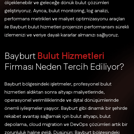
ölçeklenebilir ve geleceğe dönük bulut çözümleri
geliştiriyoruz. Ayrıca, bulut monitoring, log analizi,
performans metrikleri ve maliyet optimizasyonu araçları
ile Bayburt bulut hizmetleri projenizin performansını sürekli
izlemenizi ve veriye dayalı kararlar almanızı sağlıyoruz.
B
a
y
b
u
r
t
B
u
l
u
t
H
i
z
m
e
t
l
e
r
i
F
i
r
m
a
s
ı
N
e
d
e
n
T
e
r
c
i
h
E
d
i
l
i
y
o
r
?
Bayburt bölgesindeki işletmeler, profesyonel bulut
hizmetleri aldıktan sonra altyapı maliyetlerinde,
operasyonel verimliliklerinde ve dijital dönüşümlerinde
önemli iyileşmeler yaşıyor. Bayburt gibi dinamik bir şehirde
rekabet avantajı sağlamak için bulut altyapı, bulut
depolama, cloud migration ve DevOps çözümleri artık bir
zorunluluk haline geldi. Düşünün: Bayburt bölgesindeki