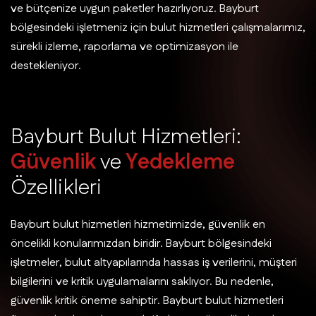
ve bütçenize uygun paketler hazırlıyoruz. Bayburt
bölgesindeki işletmeniz için bulut hizmetleri çalışmalarımız,
sürekli izleme, raporlama ve optimizasyon ile
destekleniyor.
B
a
y
b
u
r
t
B
u
l
u
t
H
i
z
m
e
t
l
e
r
i
:
G
ü
v
e
n
l
i
k
v
e
Y
e
d
e
k
l
e
m
e
Ö
z
e
l
l
i
k
l
e
r
i
Bayburt bulut hizmetleri hizmetimizde, güvenlik en
öncelikli konularımızdan biridir. Bayburt bölgesindeki
işletmeler, bulut altyapılarında hassas iş verilerini, müşteri
bilgilerini ve kritik uygulamalarını saklıyor. Bu nedenle,
güvenlik kritik öneme sahiptir. Bayburt bulut hizmetleri