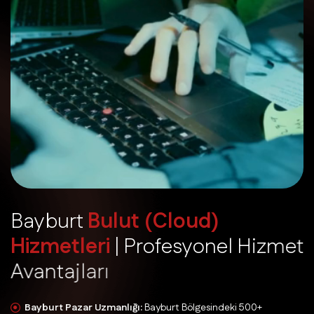
B
a
y
b
u
r
t
B
u
l
u
t
(
C
l
o
u
d
)
H
i
z
m
e
t
l
e
r
i
|
P
r
o
f
e
s
y
o
n
e
l
H
i
z
m
e
t
A
v
a
n
t
a
j
l
a
r
ı
Bayburt Pazar Uzmanlığı:
Bayburt Bölgesindeki 500+