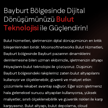
B
a
y
b
u
r
t
B
ö
l
g
e
s
i
n
d
e
D
i
j
i
t
a
l
D
ö
n
ü
ş
ü
m
ü
n
ü
z
ü
B
u
l
u
t
T
e
k
n
o
l
o
j
i
s
i
i
l
e
G
ü
ç
l
e
n
d
i
r
i
n
!
Bulut hizmetleri, işletmenizin dijital dönüşümünün en kritik
bileşenlerinden biridir. Moonsoftnetworks Bulut Hizmetleri,
Bayburt bölgesinde Bayburt pazarının dinamiklerini
derinlemesine bilen uzman ekibimizle, işletmenizin altyapı
ihtiyaçlarını bulut teknolojisi ile çözüyoruz. Düşünün:
Bayburt bölgesindeki rakipleriniz zaten bulut altyapılarını
kullanıyor ve ölçeklenebilir, güvenli ve maliyet etkin
çözümlerle rekabet avantajı sağlıyor. Eğer sizin işletmeniz
hala geleneksel sunucu altyapıları kullanıyorsa, yüksek
maliyetler, sınırlı ölçeklenebilirlik ve güvenlik riskleri ile karşı
karşıyasınız. Bulut altyapı, bulut depolama, cloud