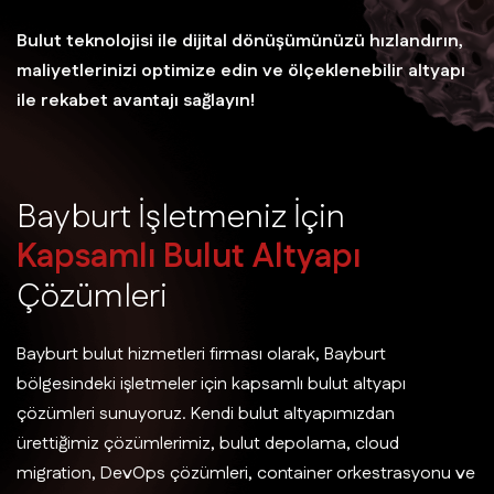
Bulut teknolojisi ile dijital dönüşümünüzü hızlandırın,
maliyetlerinizi optimize edin ve ölçeklenebilir altyapı
ile rekabet avantajı sağlayın!
B
a
y
b
u
r
t
İ
ş
l
e
t
m
e
n
i
z
İ
ç
i
n
K
a
p
s
a
m
l
ı
B
u
l
u
t
A
l
t
y
a
p
ı
Ç
ö
z
ü
m
l
e
r
i
Bayburt bulut hizmetleri firması olarak, Bayburt
bölgesindeki işletmeler için kapsamlı bulut altyapı
çözümleri sunuyoruz. Kendi bulut altyapımızdan
ürettiğimiz çözümlerimiz, bulut depolama, cloud
migration, DevOps çözümleri, container orkestrasyonu ve