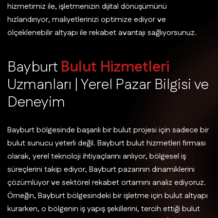
hizmetimiz ile, işletmenizin dijital dönüşümünü
hızlandırıyor, maliyetlerinizi optimize ediyor ve
ölçeklenebilir altyapı ile rekabet avantajı sağlıyorsunuz.
B
a
y
b
u
r
t
B
u
l
u
t
H
i
z
m
e
t
l
e
r
i
U
z
m
a
n
l
a
r
ı
|
Y
e
r
e
l
P
a
z
a
r
B
i
l
g
i
s
i
v
e
D
e
n
e
y
i
m
Bayburt bölgesinde başarılı bir bulut projesi için sadece bir
bulut sunucu yeterli değil. Bayburt bulut hizmetleri firması
olarak, yerel teknoloji ihtiyaçlarını anlıyor, bölgesel iş
süreçlerini takip ediyor, Bayburt pazarının dinamiklerini
çözümlüyor ve sektörel rekabet ortamını analiz ediyoruz.
Örneğin, Bayburt bölgesindeki bir işletme için bulut altyapı
kurarken, o bölgenin iş yapış şekillerini, tercih ettiği bulut