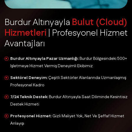
B
u
r
d
u
r
A
l
t
ı
n
y
a
y
l
a
B
u
l
u
t
(
C
l
o
u
d
)
H
i
z
m
e
t
l
e
r
i
|
P
r
o
f
e
s
y
o
n
e
l
H
i
z
m
e
t
A
v
a
n
t
a
j
l
a
r
ı
Burdur Altınyayla Pazar Uzmanlığı:
Burdur Bölgesindeki 500+
Işletmeye Hizmet Vermiş Deneyimli Ekibimiz
Sektörel Deneyim:
Çeşitli Sektörler Alanlarında Uzmanlaşmış
Profesyonel Kadro
7/24 Teknik Destek:
Burdur Altınyayla Saat Diliminde Kesintisiz
Destek Hizmeti
Profesyonel Hizmet:
Gizli Maliyet Yok, Net Ve Şeffaf Hizmet
Anlayışı