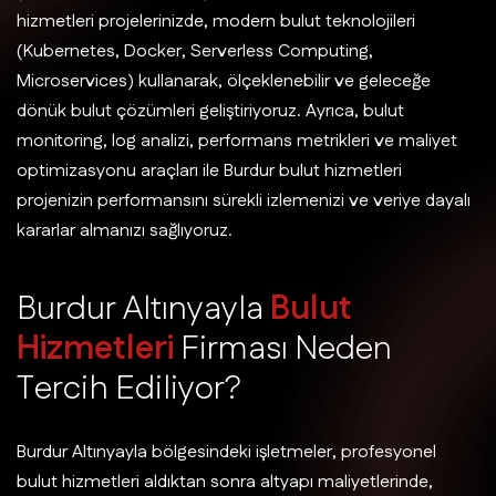
hizmetleri projelerinizde, modern bulut teknolojileri
(Kubernetes, Docker, Serverless Computing,
Microservices) kullanarak, ölçeklenebilir ve geleceğe
dönük bulut çözümleri geliştiriyoruz. Ayrıca, bulut
monitoring, log analizi, performans metrikleri ve maliyet
optimizasyonu araçları ile Burdur bulut hizmetleri
projenizin performansını sürekli izlemenizi ve veriye dayalı
kararlar almanızı sağlıyoruz.
B
u
r
d
u
r
A
l
t
ı
n
y
a
y
l
a
B
u
l
u
t
H
i
z
m
e
t
l
e
r
i
F
i
r
m
a
s
ı
N
e
d
e
n
T
e
r
c
i
h
E
d
i
l
i
y
o
r
?
Burdur Altınyayla bölgesindeki işletmeler, profesyonel
bulut hizmetleri aldıktan sonra altyapı maliyetlerinde,