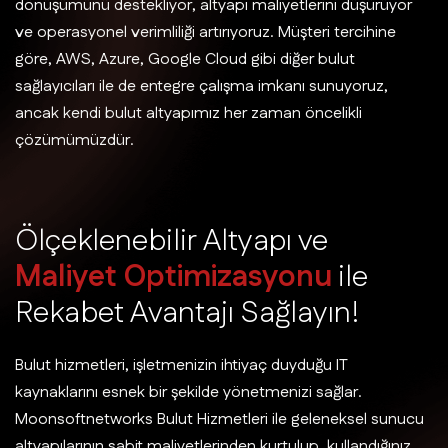
dönüşümünü destekliyor, altyapı maliyetlerini düşürüyor
ve operasyonel verimliliği artırıyoruz. Müşteri tercihine
göre, AWS, Azure, Google Cloud gibi diğer bulut
sağlayıcıları ile de entegre çalışma imkanı sunuyoruz,
ancak kendi bulut altyapımız her zaman öncelikli
çözümümüzdür.
Ö
l
ç
e
k
l
e
n
e
b
i
l
i
r
A
l
t
y
a
p
ı
v
e
M
a
l
i
y
e
t
O
p
t
i
m
i
z
a
s
y
o
n
u
i
l
e
R
e
k
a
b
e
t
A
v
a
n
t
a
j
ı
S
a
ğ
l
a
y
ı
n
!
Bulut hizmetleri, işletmenizin ihtiyaç duyduğu IT
kaynaklarını esnek bir şekilde yönetmenizi sağlar.
Moonsoftnetworks Bulut Hizmetleri ile geleneksel sunucu
altyapılarının sabit maliyetlerinden kurtulup, kullandığınız