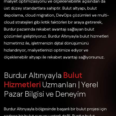
maliyet optimizasyonu ve ölçeklenebilirlik açısından da
üst düzey standartlara sahiptir. Bulut altyapı, bulut
depolama, cloud migration, DevOps çözümleri ve multi-
cloud stratejileri gibi kritik faktörleri bir araya getirerek,
Burdur pazarında rekabet avantajı sağlayan bulut
çözümleri geliştiriyoruz. Burdur Altınyayla bulut hizmetleri
hizmetimiz ile, işletmenizin dijital dönüşümünü
hızlandırıyor, maliyetlerinizi optimize ediyor ve
ölçeklenebilir altyapı ile rekabet avantajı sağlıyorsunuz.
B
u
r
d
u
r
A
l
t
ı
n
y
a
y
l
a
B
u
l
u
t
H
i
z
m
e
t
l
e
r
i
U
z
m
a
n
l
a
r
ı
|
Y
e
r
e
l
P
a
z
a
r
B
i
l
g
i
s
i
v
e
D
e
n
e
y
i
m
Burdur Altınyayla bölgesinde başarılı bir bulut projesi için