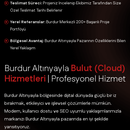
Teslimat Süreci:
Projeniz Incelenip Ekibimiz Tarafından Size
Özel Teslimat Tarihi Belirlenir
Yerel Referanslar:
Burdur Merkezli 200+ Başarılı Proje
Portföyü
Bölgesel Avantaj:
Burdur Altınyayla Pazarının Özelliklerini Bilen
Yerel Yaklaşım
B
u
r
d
u
r
A
l
t
ı
n
y
a
y
l
a
B
u
l
u
t
(
C
l
o
u
d
)
H
i
z
m
e
t
l
e
r
i
|
P
r
o
f
e
s
y
o
n
e
l
H
i
z
m
e
t
Burdur Altınyayla bölgesinde dijital dünyada güçlü bir iz
bırakmak, etkileyici ve işlevsel çözümlerle mümkün.
Modern, kullanıcı dostu ve SEO uyumlu yaklaşımlarımızla
markanızı Burdur Altınyayla pazarında en iyi şekilde
yansıtıyoruz.