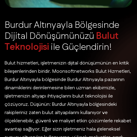
B
u
r
d
u
r
A
l
t
ı
n
y
a
y
l
a
B
ö
l
g
e
s
i
n
d
e
D
i
j
i
t
a
l
D
ö
n
ü
ş
ü
m
ü
n
ü
z
ü
B
u
l
u
t
T
e
k
n
o
l
o
j
i
s
i
i
l
e
G
ü
ç
l
e
n
d
i
r
i
n
!
Bulut hizmetleri, işletmenizin dijital dönüşümünün en kritik
bileşenlerinden biridir. Moonsoftnetworks Bulut Hizmetleri,
Burdur Altınyayla bölgesinde Burdur Altınyayla pazarının
dinamiklerini derinlemesine bilen uzman ekibimizle,
işletmenizin altyapı ihtiyaçlarını bulut teknolojisi ile
çözüyoruz. Düşünün: Burdur Altınyayla bölgesindeki
rakipleriniz zaten bulut altyapılarını kullanıyor ve
ölçeklenebilir, güvenli ve maliyet etkin çözümlerle rekabet
avantajı sağlıyor. Eğer sizin işletmeniz hala geleneksel