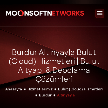
B
u
r
d
u
r
A
l
t
ı
n
y
a
y
l
a
B
u
l
u
t
(
C
l
o
u
d
)
H
i
z
m
e
t
l
e
r
i
|
B
u
l
u
t
A
l
t
y
a
p
ı
&
D
e
p
o
l
a
m
a
Ç
ö
z
ü
m
l
e
r
i
Anasayfa
Hizmetlerimiz
Bulut (Cloud) Hizmetleri
Burdur
Altınyayla