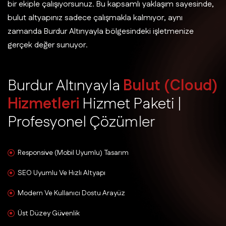
bir ekiple çalışıyorsunuz. Bu kapsamlı yaklaşım sayesinde,
bulut altyapınız sadece çalışmakla kalmıyor, aynı
zamanda Burdur Altınyayla bölgesindeki işletmenize
gerçek değer sunuyor.
B
u
r
d
u
r
A
l
t
ı
n
y
a
y
l
a
B
u
l
u
t
(
C
l
o
u
d
)
H
i
z
m
e
t
l
e
r
i
H
i
z
m
e
t
P
a
k
e
t
i
|
P
r
o
f
e
s
y
o
n
e
l
Ç
ö
z
ü
m
l
e
r
Responsive (Mobil Uyumlu) Tasarım
SEO Uyumlu Ve Hızlı Altyapı
Modern Ve Kullanıcı Dostu Arayüz
Üst Düzey Güvenlik