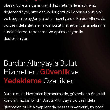
olarak, ücretsiz danışmanlık hizmetimiz ile işletmenizi
değerlendiriyor, size özel bulut çözümü önerileri sunuyor
ve bütçenize uygun paketler hazırlıyoruz. Burdur Altınyayla
bölgesindeki işletmeniz için bulut hizmetleri çalışmalarımız,
sürekli izleme, raporlama ve optimizasyon ile
destekleniyor.
B
u
r
d
u
r
A
l
t
ı
n
y
a
y
l
a
B
u
l
u
t
H
i
z
m
e
t
l
e
r
i
:
G
ü
v
e
n
l
i
k
v
e
Y
e
d
e
k
l
e
m
e
Ö
z
e
l
l
i
k
l
e
r
i
Burdur bulut hizmetleri hizmetimizde, güvenlik en öncelikli
konularımızdan biridir. Burdur Altınyayla bölgesindeki
işletmeler, bulut altyapılarında hassas iş verilerini, müşteri