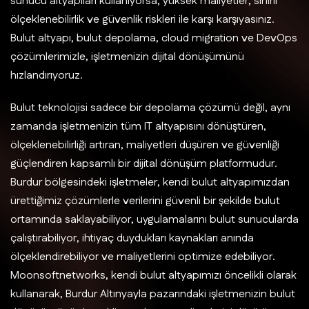
sunucu altyapıları kullanıyorsa, yüksek maliyetler, sınırlı
ölçeklenebilirlik ve güvenlik riskleri ile karşı karşıyasınız.
Bulut altyapı, bulut depolama, cloud migration ve DevOps
çözümlerimizle, işletmenizin dijital dönüşümünü
hızlandırıyoruz.
Bulut teknolojisi sadece bir depolama çözümü değil, aynı
zamanda işletmenizin tüm IT altyapısını dönüştüren,
ölçeklenebilirliği artıran, maliyetleri düşüren ve güvenliği
güçlendiren kapsamlı bir dijital dönüşüm platformudur.
Burdur bölgesindeki işletmeler, kendi bulut altyapımızdan
ürettiğimiz çözümlerle verilerini güvenli bir şekilde bulut
ortamında saklayabiliyor, uygulamalarını bulut sunucularda
çalıştırabiliyor, ihtiyaç duydukları kaynakları anında
ölçeklendirebiliyor ve maliyetlerini optimize edebiliyor.
Moonsoftnetworks, kendi bulut altyapımızı öncelikli olarak
kullanarak, Burdur Altınyayla pazarındaki işletmenizin bulut