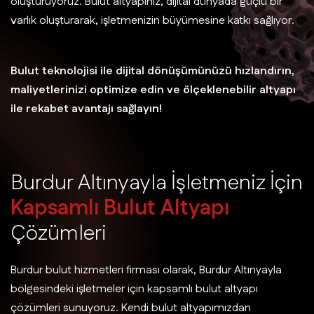
oluşturuyoruz. Bulut altyapınız, dijital dünyada güçlü bir
varlık oluşturarak, işletmenizin büyümesine katkı sağlıyor.
Bulut teknolojisi ile dijital dönüşümünüzü hızlandırın,
maliyetlerinizi optimize edin ve ölçeklenebilir altyapı
ile rekabet avantajı sağlayın!
B
u
r
d
u
r
A
l
t
ı
n
y
a
y
l
a
İ
ş
l
e
t
m
e
n
i
z
İ
ç
i
n
K
a
p
s
a
m
l
ı
B
u
l
u
t
A
l
t
y
a
p
ı
Ç
ö
z
ü
m
l
e
r
i
Burdur bulut hizmetleri firması olarak, Burdur Altınyayla
bölgesindeki işletmeler için kapsamlı bulut altyapı
çözümleri sunuyoruz. Kendi bulut altyapımızdan