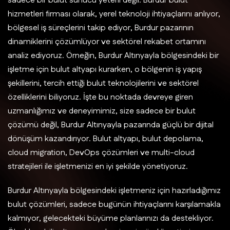
sadece bir bulut sunucu yeterli değil. Burdur bulut
hizmetleri firması olarak, yerel teknoloji ihtiyaçlarını anlıyor,
bölgesel iş süreçlerini takip ediyor, Burdur pazarının
dinamiklerini çözümlüyor ve sektörel rekabet ortamını
analiz ediyoruz. Örneğin, Burdur Altınyayla bölgesindeki bir
işletme için bulut altyapı kurarken, o bölgenin iş yapış
şekillerini, tercih ettiği bulut teknolojilerini ve sektörel
özelliklerini biliyoruz. İşte bu noktada devreye giren
uzmanlığımız ve deneyimimiz, size sadece bir bulut
çözümü değil, Burdur Altınyayla pazarında güçlü bir dijital
dönüşüm kazandırıyor. Bulut altyapı, bulut depolama,
cloud migration, DevOps çözümleri ve multi-cloud
stratejileri ile işletmenizi en iyi şekilde yönetiyoruz.
Burdur Altınyayla bölgesindeki işletmeniz için hazırladığımız
bulut çözümleri, sadece bugünün ihtiyaçlarını karşılamakla
kalmıyor, gelecekteki büyüme planlarınızı da destekliyor.